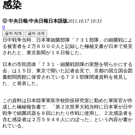
感染
ⓒ 中央日報/中央日報日本語版
2011.10.17 10:33
0
글자 작게
글자 크게
日中戦争当時、日本軍細菌部隊「７３１部隊」の細菌戦によ
る被害者を２万６０００人と記録した極秘文書が日本で発見
されたと、東京新聞が１６日報じた。
日本の市民団体「７３１・細菌戦部隊の実態を明らかにする
会」は１５日、東京で開いた記者会見で、京都の国立国会図
書館関西館に保管されている７３１部隊関連資料を発見し
た、と発表した。
この資料は日本陸軍軍医学校防疫研究室に勤めた軍医官が作
成した極秘報告書で、「第２次世界大戦当時に日本軍が日中
戦争で細菌武器を６回にわたり作戦に使用し、２次感染者を
含む感染者は２万５９４６人にのぼった」という内容が書か
れている。