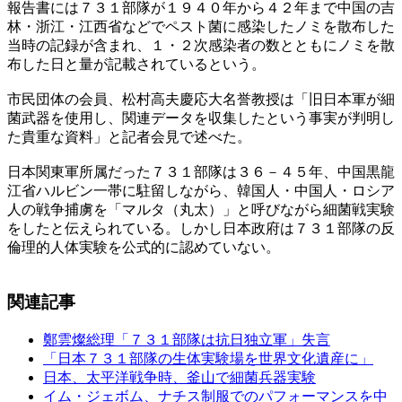
報告書には７３１部隊が１９４０年から４２年まで中国の吉
林・浙江・江西省などでペスト菌に感染したノミを散布した
当時の記録が含まれ、１・２次感染者の数とともにノミを散
布した日と量が記載されているという。
市民団体の会員、松村高夫慶応大名誉教授は「旧日本軍が細
菌武器を使用し、関連データを収集したという事実が判明し
た貴重な資料」と記者会見で述べた。
日本関東軍所属だった７３１部隊は３６－４５年、中国黒龍
江省ハルビン一帯に駐留しながら、韓国人・中国人・ロシア
人の戦争捕虜を「マルタ（丸太）」と呼びながら細菌戦実験
をしたと伝えられている。しかし日本政府は７３１部隊の反
倫理的人体実験を公式的に認めていない。
関連記事
鄭雲燦総理「７３１部隊は抗日独立軍」失言
「日本７３１部隊の生体実験場を世界文化遺産に」
日本、太平洋戦争時、釜山で細菌兵器実験
イム・ジェボム、ナチス制服でのパフォーマンスを中