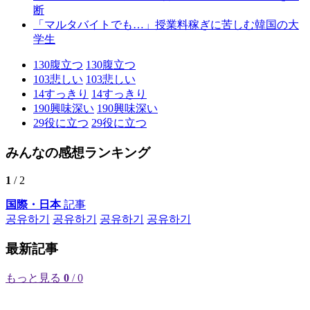
断
「マルタバイトでも…」授業料稼ぎに苦しむ韓国の大
学生
130
腹立つ
130
腹立つ
103
悲しい
103
悲しい
14
すっきり
14
すっきり
190
興味深い
190
興味深い
29
役に立つ
29
役に立つ
みんなの感想ランキング
1
/ 2
国際・日本
記事
공유하기
공유하기
공유하기
공유하기
最新記事
もっと見る
0
/ 0