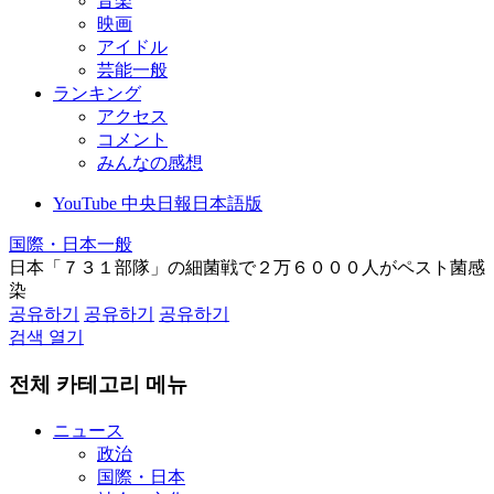
音楽
映画
アイドル
芸能一般
ランキング
アクセス
コメント
みんなの感想
YouTube 中央日報日本語版
国際・日本一般
日本「７３１部隊」の細菌戦で２万６０００人がペスト菌感
染
공유하기
공유하기
공유하기
검색 열기
전체 카테고리 메뉴
ニュース
政治
国際・日本