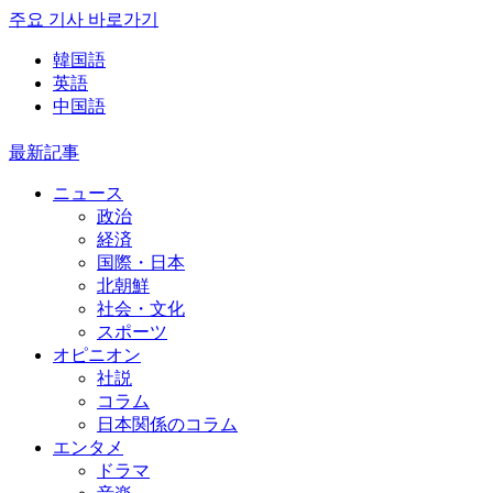
주요 기사 바로가기
韓国語
英語
中国語
最新記事
ニュース
政治
経済
国際・日本
北朝鮮
社会・文化
スポーツ
オピニオン
社説
コラム
日本関係のコラム
エンタメ
ドラマ