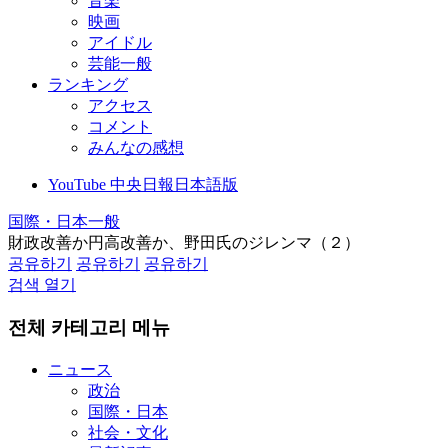
音楽
映画
アイドル
芸能一般
ランキング
アクセス
コメント
みんなの感想
YouTube 中央日報日本語版
国際・日本一般
財政改善か円高改善か、野田氏のジレンマ（２）
공유하기
공유하기
공유하기
검색 열기
전체 카테고리 메뉴
ニュース
政治
国際・日本
社会・文化