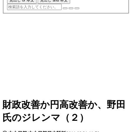
見出し or 本文
見出し and 本文
財政改善か円高改善か、野田
氏のジレンマ（２）