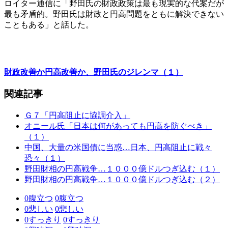
ロイター通信に「野田氏の財政政策は最も現実的な代案だが
最も矛盾的。野田氏は財政と円高問題をともに解決できない
こともある」と話した。
財政改善か円高改善か、野田氏のジレンマ（１）
関連記事
Ｇ７「円高阻止に協調介入」
オニール氏「日本は何があっても円高を防ぐべき」
（１）
中国、大量の米国債に当惑…日本、円高阻止に戦々
恐々（１）
野田財相の円高戦争…１０００億ドルつぎ込む（１）
野田財相の円高戦争…１０００億ドルつぎ込む（２）
0
腹立つ
0
腹立つ
0
悲しい
0
悲しい
0
すっきり
0
すっきり