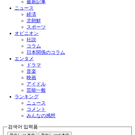
最新記事
ニュース
経済
北朝鮮
スポーツ
オピニオン
社説
コラム
日本関係のコラム
エンタメ
ドラマ
音楽
映画
アイドル
芸能一般
ランキング
ニュース
コメント
みんなの感想
검색어 입력폼