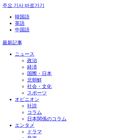
주요 기사 바로가기
韓国語
英語
中国語
最新記事
ニュース
政治
経済
国際・日本
北朝鮮
社会・文化
スポーツ
オピニオン
社説
コラム
日本関係のコラム
エンタメ
ドラマ