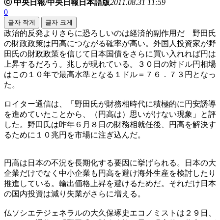
ⓒ 中央日報/中央日報日本語版
2011.08.31 11:59
0
글자 작게
글자 크게
政治的反発よりさらに恐ろしいのは経済的副作用だ 野田氏
の財政政策は円高につながる確率が高い。外国人投資家が野
田氏の財政政策を信じて日本国債をさらに買い入れれば円は
上昇するだろう。兆しが現れている。３０日の対ドル円相場
はこの１０年で最高水準となる１ドル＝７６．７３円となっ
た。
ロイター通信は、「野田氏が財務相時代に積極的に円安誘導
を進めていたことから、（円高は）思いがけない現象」と評
した。野田氏は昨年６月８日の財務相就任後、円高を解決す
るために１０兆円を市場に注ぎ込んだ。
円高は日本の不況を長期化する要因に挙げられる。日本の大
企業だけでなく中小企業も円高を避け海外生産を検討したり
推進している。輸出価格上昇を避けるためだ。それだけ日本
の国内投資は減り失業がさらに増える。
仏ソシエテジェネラルの大久保琢史エコノミストは２９日、