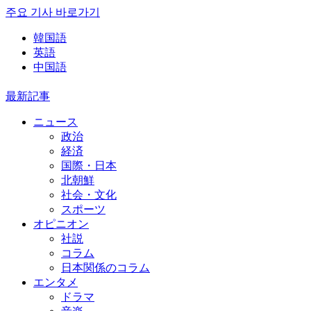
주요 기사 바로가기
韓国語
英語
中国語
最新記事
ニュース
政治
経済
国際・日本
北朝鮮
社会・文化
スポーツ
オピニオン
社説
コラム
日本関係のコラム
エンタメ
ドラマ