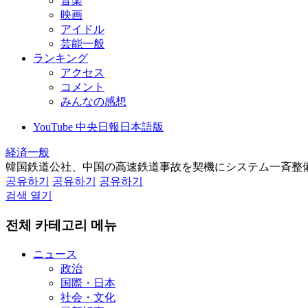
音楽
映画
アイドル
芸能一般
ランキング
アクセス
コメント
みんなの感想
YouTube 中央日報日本語版
経済一般
韓国鉄道公社、中国の高速鉄道事故を契機にシステム一斉整
공유하기
공유하기
공유하기
검색 열기
전체 카테고리 메뉴
ニュース
政治
国際・日本
社会・文化