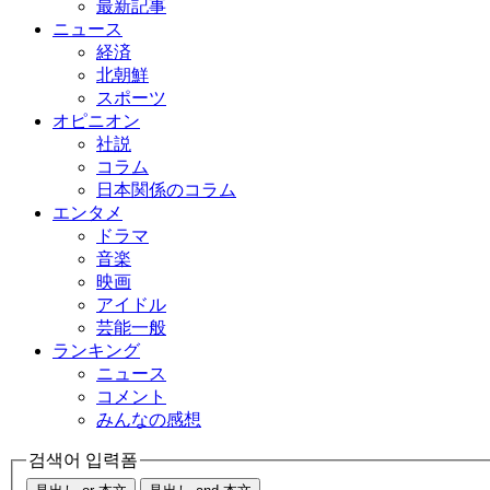
最新記事
ニュース
経済
北朝鮮
スポーツ
オピニオン
社説
コラム
日本関係のコラム
エンタメ
ドラマ
音楽
映画
アイドル
芸能一般
ランキング
ニュース
コメント
みんなの感想
검색어 입력폼