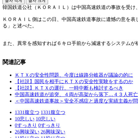
글자 작게
글자 크게
韓国鉄道公社（ＫＯＲＡＩＬ）は中国高速鉄道の事故を受け
ＫＯＲＡＩＬ側はこの日、中国高速鉄道事故に遺憾の意を表
る」と述べた。
また、異常を感知すれば６キロ手前から減速するシステムが
関連記事
ＫＴＸの安全性問題、今度は線路分岐器が議論の的に
【社説】国民を相手にＫＴＸの安全性実験をするのか
【社説】ＫＴＸの運行、一時中断も検討するべき
中国高速鉄道が追突、４両が高架から落下…４３人死亡
＜中国高速鉄道事故＞安全不感症と過度な実績主義が問
1331
腹立つ
1331
腹立つ
10
悲しい
10
悲しい
0
すっきり
0
すっきり
26
興味深い
26
興味深い