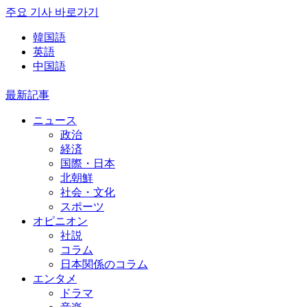
주요 기사 바로가기
韓国語
英語
中国語
最新記事
ニュース
政治
経済
国際・日本
北朝鮮
社会・文化
スポーツ
オピニオン
社説
コラム
日本関係のコラム
エンタメ
ドラマ