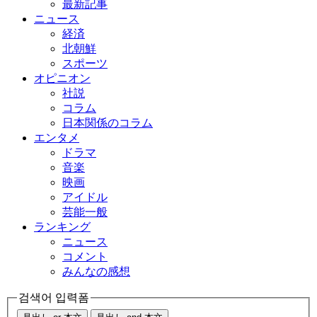
最新記事
ニュース
経済
北朝鮮
スポーツ
オピニオン
社説
コラム
日本関係のコラム
エンタメ
ドラマ
音楽
映画
アイドル
芸能一般
ランキング
ニュース
コメント
みんなの感想
검색어 입력폼