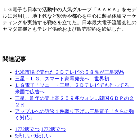
ＬＧ電子も日本で活動中の人気グループ「ＫＡＲＡ」をモデ
ルに起用し、地下鉄など駅舎や都心を中心に製品体験マーケ
ティングを実施する戦略を立てた。日本最大電子流通会社の
ヤマダ電機ともテレビ供給および販売契約を締結した。
関連記事
北米市場で売れた３Ｄテレビの５８％が三星製品
三星－ＬＧ、スマート家電発売へ…世界初
ＬＧ電子「ソニー・三星、２Ｄテレビでも作ってろ」
米国で広告へ
三星、昨年の売上高２５９兆ウォン…韓国ＧＤＰの２
２％
アップルへの訴訟１件取り下げ…三星電子「さらに強
く対応」
1772
腹立つ
1772
腹立つ
9
悲しい
9
悲しい