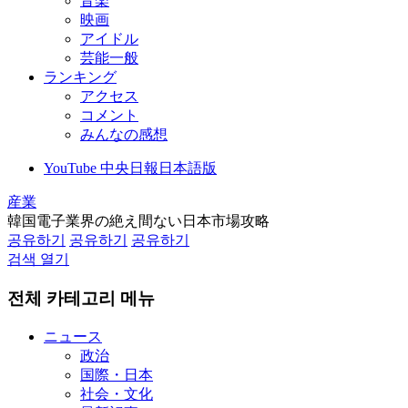
音楽
映画
アイドル
芸能一般
ランキング
アクセス
コメント
みんなの感想
YouTube 中央日報日本語版
産業
韓国電子業界の絶え間ない日本市場攻略
공유하기
공유하기
공유하기
검색 열기
전체 카테고리 메뉴
ニュース
政治
国際・日本
社会・文化