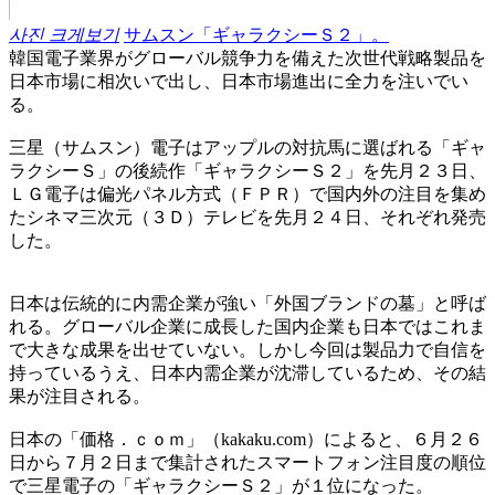
사진 크게보기
サムスン「ギャラクシーＳ２」。
韓国電子業界がグローバル競争力を備えた次世代戦略製品を
日本市場に相次いで出し、日本市場進出に全力を注いでい
る。
三星（サムスン）電子はアップルの対抗馬に選ばれる「ギャ
ラクシーＳ」の後続作「ギャラクシーＳ２」を先月２３日、
ＬＧ電子は偏光パネル方式（ＦＰＲ）で国内外の注目を集め
たシネマ三次元（３Ｄ）テレビを先月２４日、それぞれ発売
した。
日本は伝統的に内需企業が強い「外国ブランドの墓」と呼ば
れる。グローバル企業に成長した国内企業も日本ではこれま
で大きな成果を出せていない。しかし今回は製品力で自信を
持っているうえ、日本内需企業が沈滞しているため、その結
果が注目される。
日本の「価格．ｃｏｍ」（kakaku.com）によると、６月２６
日から７月２日まで集計されたスマートフォン注目度の順位
で三星電子の「ギャラクシーＳ２」が１位になった。