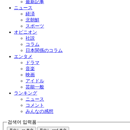
最新記事
ニュース
経済
北朝鮮
スポーツ
オピニオン
社説
コラム
日本関係のコラム
エンタメ
ドラマ
音楽
映画
アイドル
芸能一般
ランキング
ニュース
コメント
みんなの感想
검색어 입력폼