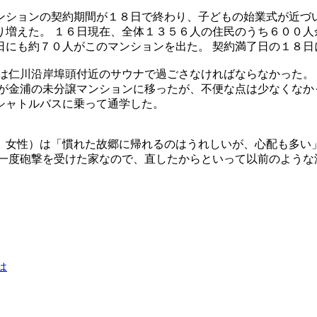
ンションの契約期間が１８日で終わり、子どもの始業式が近づい
増えた。 １６日現在、全体１３５６人の住民のうち６００人
日にも約７０人がこのマンションを出た。 契約満了日の１８日
は仁川沿岸埠頭付近のサウナで過ごさなければならなかった。
が金浦の未分譲マンションに移ったが、不便な点は少なくなかっ
シャトルバスに乗って通学した。
、女性）は「慣れた故郷に帰れるのはうれしいが、心配も多い」
「一度砲撃を受けた家なので、直したからといって以前のような
は