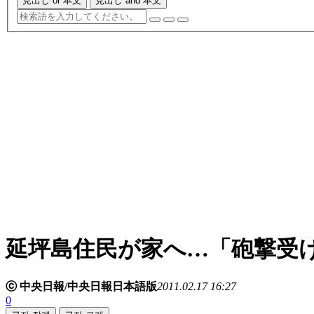
見出し or 本文
見出し and 本文
延坪島住民が家へ…「砲撃受
ⓒ 中央日報/中央日報日本語版
2011.02.17 16:27
0