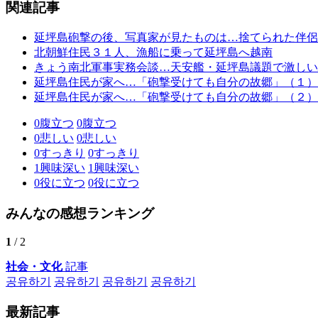
関連記事
延坪島砲撃の後、写真家が見たものは…捨てられた伴侶
北朝鮮住民３１人、漁船に乗って延坪島へ越南
きょう南北軍事実務会談…天安艦・延坪島議題で激しい
延坪島住民が家へ…「砲撃受けても自分の故郷」（１）
延坪島住民が家へ…「砲撃受けても自分の故郷」（２）
0
腹立つ
0
腹立つ
0
悲しい
0
悲しい
0
すっきり
0
すっきり
1
興味深い
1
興味深い
0
役に立つ
0
役に立つ
みんなの感想ランキング
1
/ 2
社会・文化
記事
공유하기
공유하기
공유하기
공유하기
最新記事