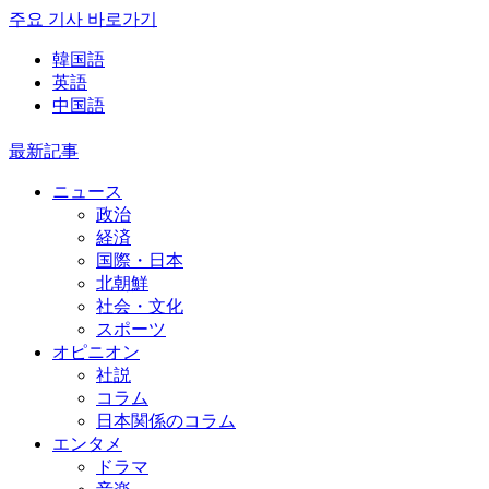
주요 기사 바로가기
韓国語
英語
中国語
最新記事
ニュース
政治
経済
国際・日本
北朝鮮
社会・文化
スポーツ
オピニオン
社説
コラム
日本関係のコラム
エンタメ
ドラマ