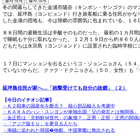
글자 작게
글자 크게
冬の間暮らしてきた金浦市陽谷（キンポシ・ヤンゴク）のマ
では、延坪島（ヨンピョンド）行き旅客船に乗る住民がかなり
した金浦の団地も、今は帰郷の雰囲気に包まれている。１６
８８日間の避難生活は辛酸そのものだった。 最初の１カ月間
で睡眠も十分に取れなかった。 １２月１９日から約８６０人
どもたちは永宗島（ヨンジョンド）に設置された臨時学校に
１７日にマンションを出るというコ・ジョンニョさん（５４
ていないからだ。 クァク・ドクニョさん（５０、女性）も
延坪島住民が家へ…「砲撃受けても自分の故郷」（２）
【今日のイチオシ記事】
・Ｋ２戦車の国産化を断念？ 核心部品輸入を考慮中
・ＫＡＲＡのハン・スンヨンが単独出国「父の発言とは無関係」
・金正哲は「北朝鮮Ｍ世代」の象徴？…正男・正哲・正恩の関係
・「アジア版ＥＵ」を夢見る人たち
・海賊に追われた韓国�物船、中国軍艦に救出される