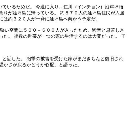
ているためだ。 今週に入り、仁川（インチョン）沿岸埠頭
余りが延坪島に帰っている。 約８７０人の延坪島住民が入居
には約３２０人が一斉に延坪島へ向かう予定だ。
 狭い空間に５００－６００人が入ったため、騒音と息苦しさ
た。 複数の世帯が一つの家の生活するのは大変だった。 子
と話した。 砲撃の被害を受けた家がまだきちんと復旧され
温かさが戻るかどうか心配」と語った。