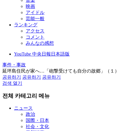
音楽
映画
アイドル
芸能一般
ランキング
アクセス
コメント
みんなの感想
YouTube 中央日報日本語版
事件・事故
延坪島住民が家へ…「砲撃受けても自分の故郷」（１）
공유하기
공유하기
공유하기
검색 열기
전체 카테고리 메뉴
ニュース
政治
国際・日本
社会・文化