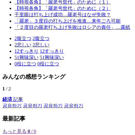
【時視各角】「羅老号世代」のために（１）
【時視各角】「羅老号世代」のために（２）
千里眼は打ち上げ成功…羅老号はなぜ失敗？
「羅老」３度目の打ち上げを推進…来年ごろ可能
「２度目の羅老打ち上げ失敗はロシアの責任」…露紙
2
腹立つ
2
腹立つ
2
悲しい
2
悲しい
12
すっきり
12
すっきり
51
興味深い
51
興味深い
0
役に立つ
0
役に立つ
みんなの感想ランキング
1
/ 2
経済
記事
공유하기
공유하기
공유하기
공유하기
最新記事
もっと見る
0
/ 0