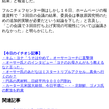
結果」と報道した。
フルニチェフセンター側はしかし１６日、ホームページの報
道資料で「３回目の会議の結果、委員会は事故原因究明のた
めの追加的実験が必要だという結論を下した」と言及し、
「この会議で３回目打ち上げ実現の可能性については論議さ
れなかった」と明らかにした。
【今日のイチオシ記事】
・キム・ヨナ「うそはやめて」オーサーコーチに直撃弾
・オーサー氏とのインタビュー「ヨナのお母さんがもう教える
なと言った」
・オーサー氏のあだなはミスタートリプルアクセル…真央へ行
くのか？
・円高の悪材料…日経平均９０００円割れ
・カーター元米国大統領、今日平壌に・・・北朝鮮、ゴメス氏
の釈放を約束
関連記事