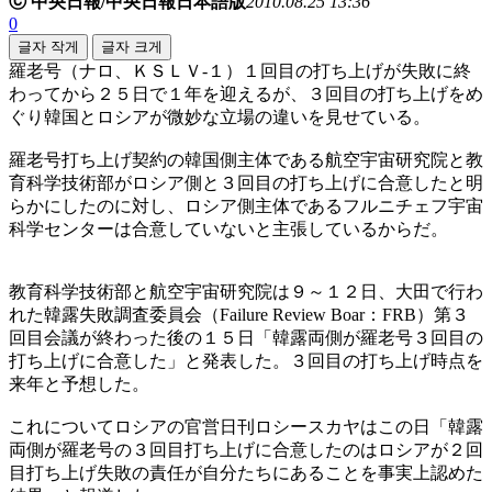
ⓒ 中央日報/中央日報日本語版
2010.08.25 13:36
0
글자 작게
글자 크게
羅老号（ナロ、ＫＳＬＶ-１）１回目の打ち上げが失敗に終
わってから２５日で１年を迎えるが、３回目の打ち上げをめ
ぐり韓国とロシアが微妙な立場の違いを見せている。
羅老号打ち上げ契約の韓国側主体である航空宇宙研究院と教
育科学技術部がロシア側と３回目の打ち上げに合意したと明
らかにしたのに対し、ロシア側主体であるフルニチェフ宇宙
科学センターは合意していないと主張しているからだ。
教育科学技術部と航空宇宙研究院は９～１２日、大田で行わ
れた韓露失敗調査委員会（Failure Review Boar：FRB）第３
回目会議が終わった後の１５日「韓露両側が羅老号３回目の
打ち上げに合意した」と発表した。３回目の打ち上げ時点を
来年と予想した。
これについてロシアの官営日刊ロシースカヤはこの日「韓露
両側が羅老号の３回目打ち上げに合意したのはロシアが２回
目打ち上げ失敗の責任が自分たちにあることを事実上認めた