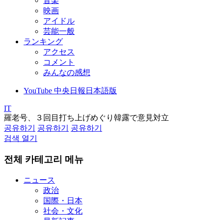
音楽
映画
アイドル
芸能一般
ランキング
アクセス
コメント
みんなの感想
YouTube 中央日報日本語版
IT
羅老号、３回目打ち上げめぐり韓露で意見対立
공유하기
공유하기
공유하기
검색 열기
전체 카테고리 메뉴
ニュース
政治
国際・日本
社会・文化