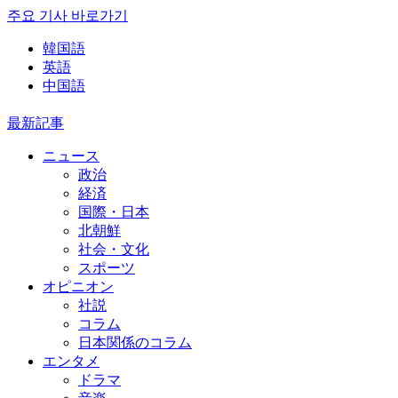
주요 기사 바로가기
韓国語
英語
中国語
最新記事
ニュース
政治
経済
国際・日本
北朝鮮
社会・文化
スポーツ
オピニオン
社説
コラム
日本関係のコラム
エンタメ
ドラマ