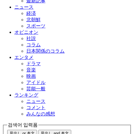
最新記事
ニュース
経済
北朝鮮
スポーツ
オピニオン
社説
コラム
日本関係のコラム
エンタメ
ドラマ
音楽
映画
アイドル
芸能一般
ランキング
ニュース
コメント
みんなの感想
검색어 입력폼
見出し or 本文
見出し and 本文