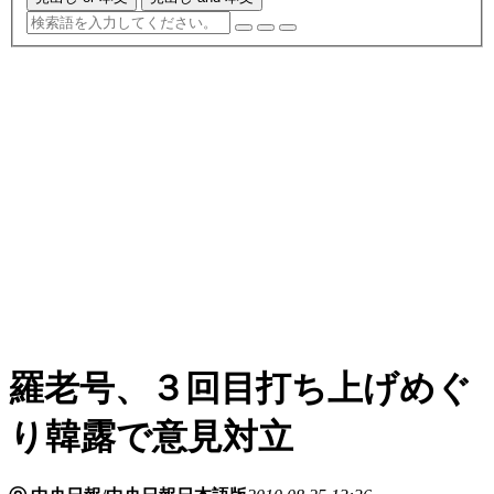
羅老号、３回目打ち上げめぐ
り韓露で意見対立