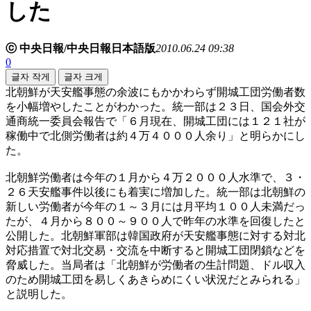
した
ⓒ 中央日報/中央日報日本語版
2010.06.24 09:38
0
글자 작게
글자 크게
北朝鮮が天安艦事態の余波にもかかわらず開城工団労働者数
を小幅増やしたことがわかった。統一部は２３日、国会外交
通商統一委員会報告で「６月現在、開城工団には１２１社が
稼働中で北側労働者は約４万４０００人余り」と明らかにし
た。
北朝鮮労働者は今年の１月から４万２０００人水準で、３・
２６天安艦事件以後にも着実に増加した。統一部は北朝鮮の
新しい労働者が今年の１～３月には月平均１００人未満だっ
たが、４月から８００～９００人で昨年の水準を回復したと
公開した。北朝鮮軍部は韓国政府が天安艦事態に対する対北
対応措置で対北交易・交流を中断すると開城工団閉鎖などを
脅威した。当局者は「北朝鮮が労働者の生計問題、ドル収入
のため開城工団を易しくあきらめにくい状況だとみられる」
と説明した。