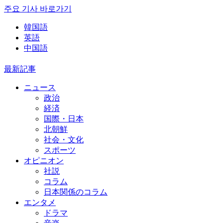
주요 기사 바로가기
韓国語
英語
中国語
最新記事
ニュース
政治
経済
国際・日本
北朝鮮
社会・文化
スポーツ
オピニオン
社説
コラム
日本関係のコラム
エンタメ
ドラマ