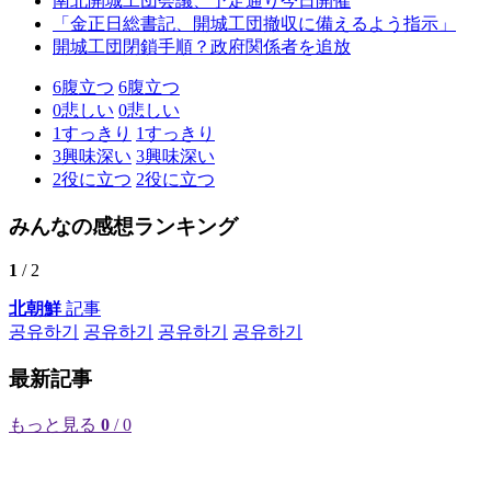
南北開城工団会議、予定通り今日開催
「金正日総書記、開城工団撤収に備えるよう指示」
開城工団閉鎖手順？政府関係者を追放
6
腹立つ
6
腹立つ
0
悲しい
0
悲しい
1
すっきり
1
すっきり
3
興味深い
3
興味深い
2
役に立つ
2
役に立つ
みんなの感想ランキング
1
/ 2
北朝鮮
記事
공유하기
공유하기
공유하기
공유하기
最新記事
もっと見る
0
/ 0