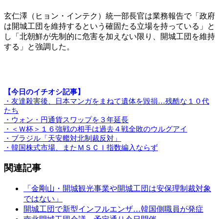
玄仁澤（ヒョン・インテク）統一部長官は業務報告で「政府
は開城工団を維持するという確固たる立場を持っている」と
し「北朝鮮が先制的に危害を加えない限り、開城工団を維持
する」と強調した。
【今日のイチオシ記事】
・友達殺害後、日本マンガをまねて遺体を毀損…残酷な１０代
たち
・ウォン・円通貨スワップを３年延長
・＜Ｗ杯＞１６強戦の相手は過去４戦全敗のウルグアイ
・ブラジル「天安艦対北制裁反対」
・韓国株式市場、またＭＳＣＩ指数編入ならず
関連記事
「金剛山・開城観光事業や開城工団は安保理制裁対象
ではない」
開城工団で新型インフルエンザ…韓国側職員が発症