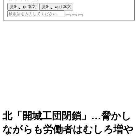
見出し or 本文
見出し and 本文
北「開城工団閉鎖」…脅かし
ながらも労働者はむしろ増や