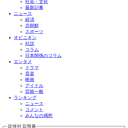
社会・文化
最新記事
ニュース
経済
北朝鮮
スポーツ
オピニオン
社説
コラム
日本関係のコラム
エンタメ
ドラマ
音楽
映画
アイドル
芸能一般
ランキング
ニュース
コメント
みんなの感想
검색어 입력폼