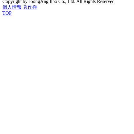
Copyright by JoongAng Ilbo Co., Ltd. All Rights Reserved
個人情報
著作権
TOP