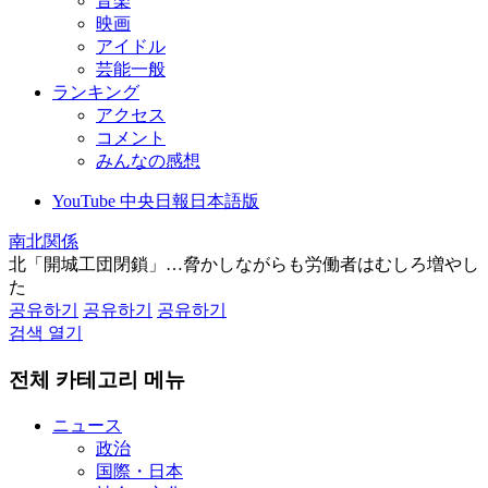
音楽
映画
アイドル
芸能一般
ランキング
アクセス
コメント
みんなの感想
YouTube 中央日報日本語版
南北関係
北「開城工団閉鎖」…脅かしながらも労働者はむしろ増やし
た
공유하기
공유하기
공유하기
검색 열기
전체 카테고리 메뉴
ニュース
政治
国際・日本