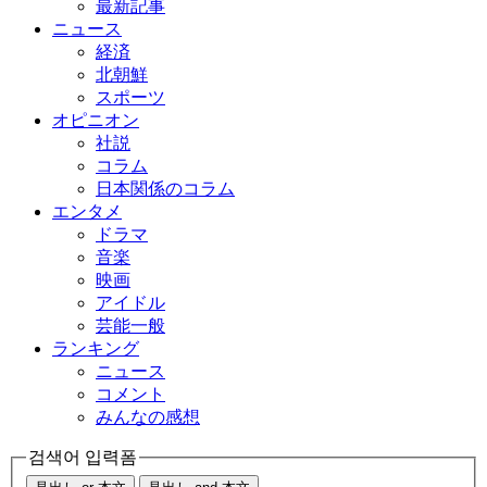
最新記事
ニュース
経済
北朝鮮
スポーツ
オピニオン
社説
コラム
日本関係のコラム
エンタメ
ドラマ
音楽
映画
アイドル
芸能一般
ランキング
ニュース
コメント
みんなの感想
검색어 입력폼