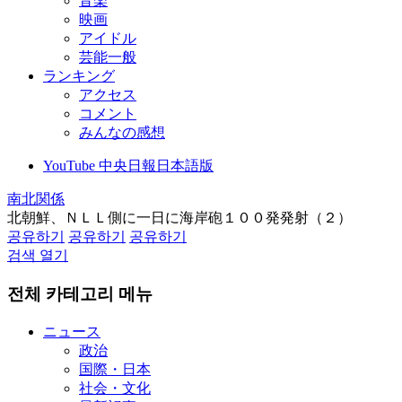
音楽
映画
アイドル
芸能一般
ランキング
アクセス
コメント
みんなの感想
YouTube 中央日報日本語版
南北関係
北朝鮮、ＮＬＬ側に一日に海岸砲１００発発射（２）
공유하기
공유하기
공유하기
검색 열기
전체 카테고리 메뉴
ニュース
政治
国際・日本
社会・文化