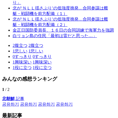
り」
北が‘ＮＬＬ揺さぶり’の低強度挑発…合同参謀は艦
艇・戦闘機を前方配備（１）
北が‘ＮＬＬ揺さぶり’の低強度挑発…合同参謀は艦
艇・戦闘機を前方配備（２）
金正日国防委員長、１６日の合同訓練で海軍力を強調
白リョン島の住民「最初は雷だと思った…」
2
腹立つ
2
腹立つ
1
悲しい
1
悲しい
0
すっきり
0
すっきり
1
興味深い
1
興味深い
1
役に立つ
1
役に立つ
みんなの感想ランキング
1
/ 2
北朝鮮
記事
공유하기
공유하기
공유하기
공유하기
最新記事