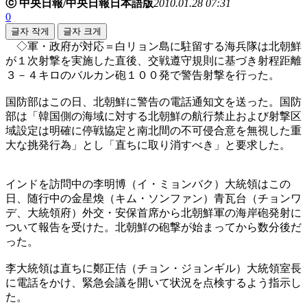
ⓒ 中央日報/中央日報日本語版
2010.01.28 07:31
0
글자 작게
글자 크게
◇軍・政府が対応＝白リョン島に駐留する海兵隊は北朝鮮
が１次射撃を実施した直後、交戦遵守規則に基づき射程距離
３－４キロのバルカン砲１００発で警告射撃を行った。
国防部はこの日、北朝鮮に警告の電話通知文を送った。国防
部は「韓国側の海域に対する北朝鮮の航行禁止および射撃区
域設定は明確に停戦協定と南北間の不可侵合意を無視した重
大な挑発行為」とし「直ちに取り消すべき」と要求した。
インドを訪問中の李明博（イ・ミョンバク）大統領はこの
日、随行中の金星煥（キム・ソンファン）青瓦台（チョンワ
デ、大統領府）外交・安保首席から北朝鮮軍の海岸砲発射に
ついて報告を受けた。北朝鮮の砲撃が始まってから数分後だ
った。
李大統領は直ちに鄭正佶（チョン・ジョンギル）大統領室長
に電話をかけ、緊急会議を開いて状況を点検するよう指示し
た。