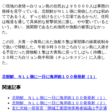
◇現地の表情＝白リョン島の住民およそ５０００人は事態の
推移を見守っている。北朝鮮がＮＬＬ側に発砲したのは初め
てであるうえ、ずっと続けるという立場であるからだ。住民
は報道を通して具体的な射撃状況に接し、やや驚いていると
いう。幸い、漁閑期であるため漁民や漁船の被害はなかっ
た。
この日、大青・小青島に出た漁船５隻は軍部隊の操業統制令
で急いで帰航した。午前９時３０分ごろ白リョン島に入港す
る予定だった貨物船１隻は大青島に戻ってしばらく待機し、
１０時ごろ白リョン島中和洞（チュンホァドン）に入港し
た。
北朝鮮、ＮＬＬ側に一日に海岸砲１００発発射（１）
関連記事
北朝鮮、ＮＬＬ側に一日に海岸砲１００発発射（１）
北朝鮮、ＮＬＬ側に一日に海岸砲１００発発射（２）
玄仁沢統一部長官「開城工業団地実務者協議は予定通