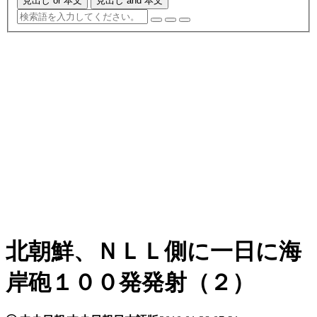
見出し or 本文
見出し and 本文
北朝鮮、ＮＬＬ側に一日に海
岸砲１００発発射（２）