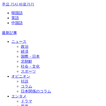
주요 기사 바로가기
韓国語
英語
中国語
最新記事
ニュース
政治
経済
国際・日本
北朝鮮
社会・文化
スポーツ
オピニオン
社説
コラム
日本関係のコラム
エンタメ
ドラマ