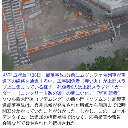
사진 크게보기
26日、崩落事故1分前にムグンファ号列車が車
道下の線路を通過する中、工事関係者（赤い丸）が上部スラ
ブ上に集まっている様子。死傷者6人は上部スラブと「ガー
ダー」（コンクリート製の梁）の間にいた。［写真 読者］
ソウル西大門区（ソデムング）の西小門（ソソムン）高架車
道崩落事故は、異常兆候が発見された時点から崩落まで12時
間33分かかっていたことが分かった。しかし、この「ゴール
デンタイム」は追加の構造補強ではなく、応急措置や報告、
会議などで費やされたと把握された。