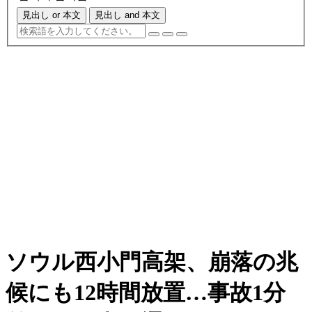
見出し or 本文
見出し and 本文
ソウル西小門高架、崩落の兆
候にも12時間放置…事故1分