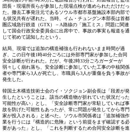
団長・現場所長らが参加した現場点検が進められただけだっ
た。撤去工事発注元であるソウル市都市基盤施設本部内部で
も状況共有が遅れた。当時、イム・チュングン本部長は首都
圏広域急行鉄道（GTX）－A路線の「施工ミス」問題に関連
して国会行政安全委員会に出席中で、事故の事実も報道を通
じて初めて認知したという。
結局、現場では追加の構造補強も行われないまま時間が過
ぎ、この日午後1時40分ごろには外部専門家が参加した合同
安全診断が行われた。だが、午後2時33分ごろガーダーが
弱々しく崩れ落ち、安全診断に参加していた工事の中核関係
者や専門家ら3人が死亡し、市職員ら3人が重傷を負う事故が
発生した。
韓国土木構造技術士会のイ・ソクジョン副会長は「段差が発
生したということは、該当の構造物が折れていた状況だった
可能性が高い」とし、「安全診断専門家が常駐していれば事
故を防げた可能性もあったが、常に問題が発生してから専門
家が投入される」と述べた。ソウル市関係者は「追加補強作
業を行うには『構造的に危険』という前提をまず確認する必
要があった」とし、「これを判断するため合同安全診断を進