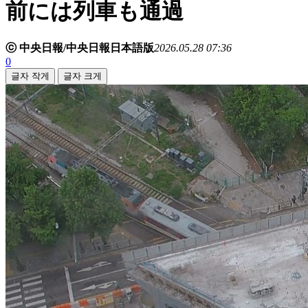
前には列車も通過
ⓒ 中央日報/中央日報日本語版
2026.05.28 07:36
0
글자 작게
글자 크게