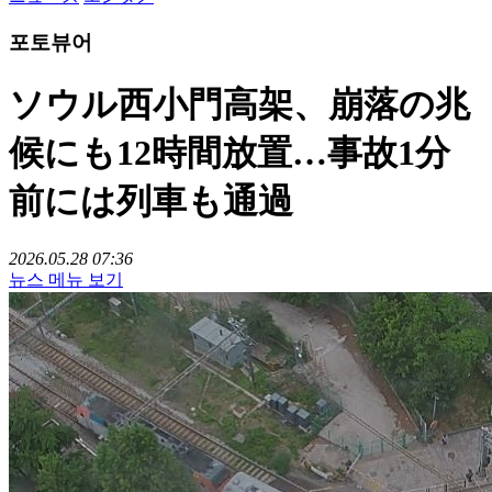
포토뷰어
ソウル西小門高架、崩落の兆
候にも12時間放置…事故1分
前には列車も通過
2026.05.28 07:36
뉴스 메뉴 보기