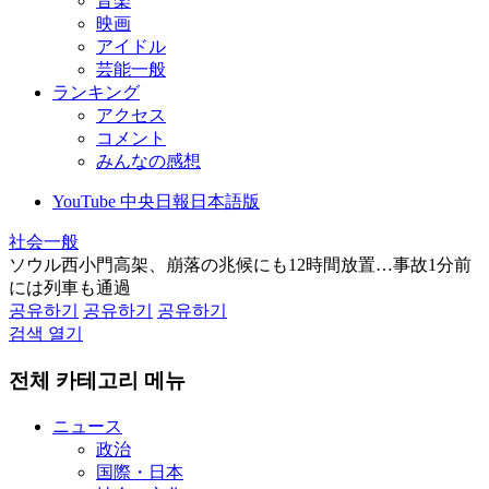
音楽
映画
アイドル
芸能一般
ランキング
アクセス
コメント
みんなの感想
YouTube 中央日報日本語版
社会一般
ソウル西小門高架、崩落の兆候にも12時間放置…事故1分前
には列車も通過
공유하기
공유하기
공유하기
검색 열기
전체 카테고리 메뉴
ニュース
政治
国際・日本