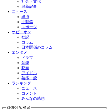
社会・文化
最新記事
ニュース
経済
北朝鮮
スポーツ
オピニオン
社説
コラム
日本関係のコラム
エンタメ
ドラマ
音楽
映画
アイドル
芸能一般
ランキング
ニュース
コメント
みんなの感想
검색어 입력폼