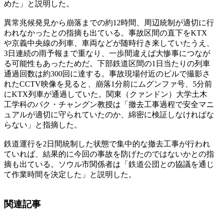
めた」と説明した。
異常兆候発見から崩落までの約12時間、周辺統制が適切に行
われなかったとの指摘も出ている。事故区間の直下をKTX
や京義中央線の列車、車両などが随時行き来していたうえ、
3日連続の雨予報まで重なり、一歩間違えば大惨事につなが
る可能性もあったためだ。下部鉄道区間の1日当たりの列車
通過回数は約300回に達する。事故現場付近のビルで撮影さ
れたCCTV映像を見ると、崩落1分前にムグンファ号、5分前
にKTX列車が通過していた。関東（クァンドン）大学土木
工学科のパク・チャングン教授は「撤去工事過程で安全マニ
ュアルが適切に守られていたのか、綿密に検証しなければな
らない」と指摘した。
鉄道運行を2日間統制した状態で集中的な撤去工事が行われ
ていれば、結果的に今回の事故を防げたのではないかとの指
摘も出ている。ソウル市関係者は「鉄道公団との協議を通じ
て作業時間を決定した」と説明した。
関連記事