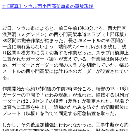
#【写真】ソウル西小門高架車道の事故現場
27日、ソウル市によると、前日午前1時30分ごろ、西大門区
渼芹洞（ミグンドン）の西小門高架車道スラブ（上部床版）
S9区間の撤去作業が始まった。長さ28メートルのS9区間が
一度に崩れ落ちないよう、端部約7メートルだけを残し、残
り区間を横方向に長く切断する作業だった。スラブは橋脚上
に置かれたガーダー（梁）が支えている。作業員は解体のた
め、ガーダーとガーダーの間のスラブを切断していた。幅15
メートルの西小門高架には計16本のガーダーが設置されてい
る。
作業開始から約1時間後の午前2時30分ごろ、端部の15・16列
ガーダーの中間で「たわみ現象」が現れた。隣接する14列ガ
ーダーとは2．9センチの段差（差異）が測定された。現場で
は直ちに工事を中止し、追加のたわみを防ぐため切断部位に
プレート（鉄板）を当てて固定する応急措置を取った。
しかし、その後追加補強は行われなかった。工事中断から約
5時間後の午前7時30分に電話報告が行われ、対面報告と監理