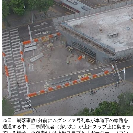
26日、崩落事故1分前にムグンファ号列車が車道下の線路を
通過する中、工事関係者（赤い丸）が上部スラブ上に集まっ
ている様子。死傷者6人は上部スラブと「ガーダー」（コン