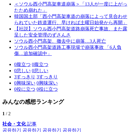
＜ソウル西小門高架車道崩落＞「13人が一度に上がっ
たため崩れた」
韓国国土部「西小門高架車道の崩落によって見合わせ
られていた鉄道運行、早ければ土曜日始発から再開」
【社説】ソウル西小門高架道路崩落死亡事故、また露
呈した安全管理のずさんさ
ソウル西小門高架、撤去中に崩落…3人死亡
ソウル西小門高架道路工事現場で崩落事故 「6人負
傷…追加確認中」
0
腹立つ
0
腹立つ
0
悲しい
0
悲しい
3
すっきり
3
すっきり
0
興味深い
0
興味深い
0
役に立つ
0
役に立つ
みんなの感想ランキング
1
/ 2
社会・文化
記事
공유하기
공유하기
공유하기
공유하기