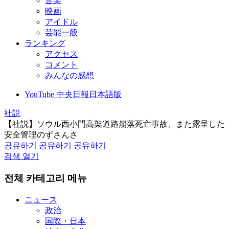
音楽
映画
アイドル
芸能一般
ランキング
アクセス
コメント
みんなの感想
YouTube 中央日報日本語版
社説
【社説】ソウル西小門高架道路崩落死亡事故、また露呈した
安全管理のずさんさ
공유하기
공유하기
공유하기
검색 열기
전체 카테고리 메뉴
ニュース
政治
国際・日本