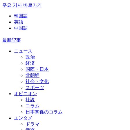
주요 기사 바로가기
韓国語
英語
中国語
最新記事
ニュース
政治
経済
国際・日本
北朝鮮
社会・文化
スポーツ
オピニオン
社説
コラム
日本関係のコラム
エンタメ
ドラマ