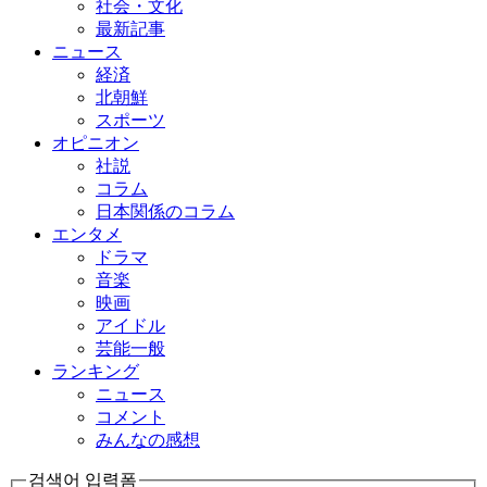
社会・文化
最新記事
ニュース
経済
北朝鮮
スポーツ
オピニオン
社説
コラム
日本関係のコラム
エンタメ
ドラマ
音楽
映画
アイドル
芸能一般
ランキング
ニュース
コメント
みんなの感想
검색어 입력폼