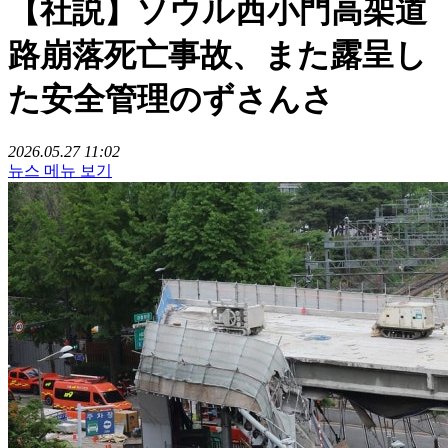
【社説】ソウル西小門高架道
路崩落死亡事故、また露呈し
た安全管理のずさんさ
2026.05.27 11:02
뉴스 메뉴 보기