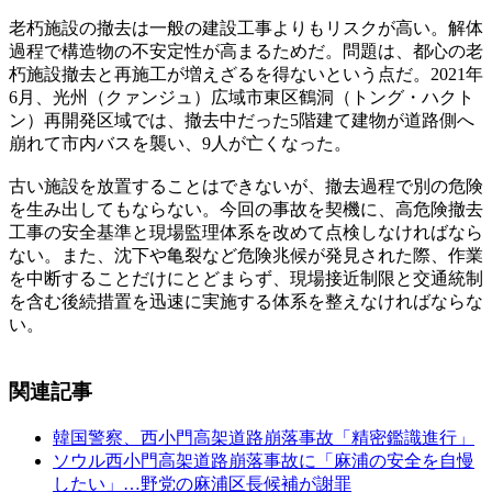
老朽施設の撤去は一般の建設工事よりもリスクが高い。解体
過程で構造物の不安定性が高まるためだ。問題は、都心の老
朽施設撤去と再施工が増えざるを得ないという点だ。2021年
6月、光州（クァンジュ）広域市東区鶴洞（トング・ハクト
ン）再開発区域では、撤去中だった5階建て建物が道路側へ
崩れて市内バスを襲い、9人が亡くなった。
古い施設を放置することはできないが、撤去過程で別の危険
を生み出してもならない。今回の事故を契機に、高危険撤去
工事の安全基準と現場監理体系を改めて点検しなければなら
ない。また、沈下や亀裂など危険兆候が発見された際、作業
を中断することだけにとどまらず、現場接近制限と交通統制
を含む後続措置を迅速に実施する体系を整えなければならな
い。
関連記事
韓国警察、西小門高架道路崩落事故「精密鑑識進行」
ソウル西小門高架道路崩落事故に「麻浦の安全を自慢
したい」…野党の麻浦区長候補が謝罪