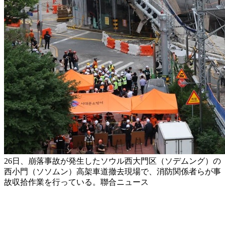
26日、崩落事故が発生したソウル西大門区（ソデムング）の
西小門（ソソムン）高架車道撤去現場で、消防関係者らが事
故収拾作業を行っている。聯合ニュース