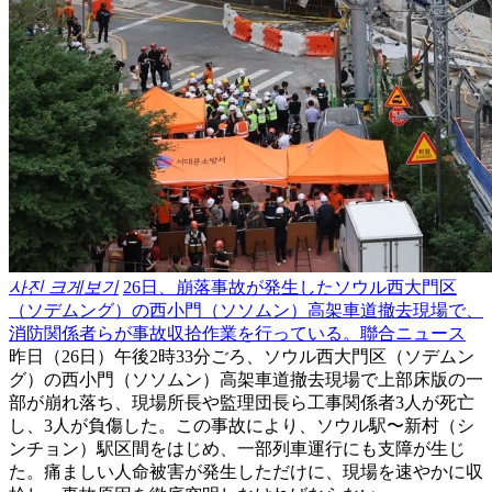
사진 크게보기
26日、崩落事故が発生したソウル西大門区
（ソデムング）の西小門（ソソムン）高架車道撤去現場で、
消防関係者らが事故収拾作業を行っている。聯合ニュース
昨日（26日）午後2時33分ごろ、ソウル西大門区（ソデムン
グ）の西小門（ソソムン）高架車道撤去現場で上部床版の一
部が崩れ落ち、現場所長や監理団長ら工事関係者3人が死亡
し、3人が負傷した。この事故により、ソウル駅〜新村（シ
ンチョン）駅区間をはじめ、一部列車運行にも支障が生じ
た。痛ましい人命被害が発生しただけに、現場を速やかに収