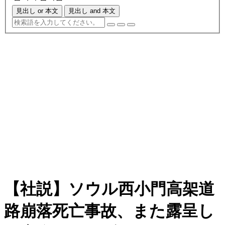
見出し or 本文
見出し and 本文
【社説】ソウル西小門高架道
路崩落死亡事故、また露呈し