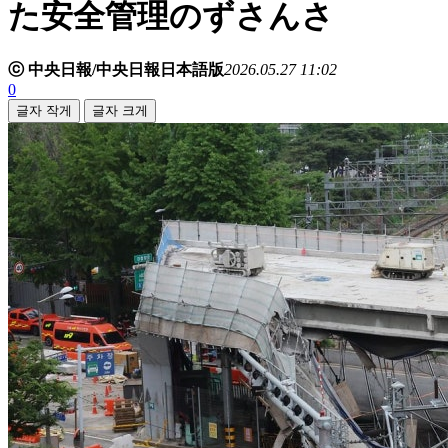
た安全管理のずさんさ
ⓒ 中央日報/中央日報日本語版
2026.05.27 11:02
0
글자 작게
글자 크게