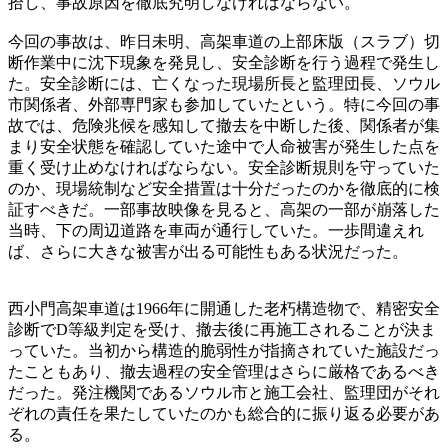
拾し、事故原因を徹底究明しなければならない。
今回の事故は、昨日未明、高架車道の上部床版（スラブ）切
断作業中に沈下現象を発見し、安全診断を行う過程で発生し
た。安全診断には、亡くなった現場所長と監理団長、ソウル
市関係者、外部専門家も参加していたという。特に今回の事
故では、危険兆候を感知して撤去を中断した後、関係者が集
まり安全状態を確認していた途中で人命被害が発生した点を
重く受け止めなければならない。安全診断規則を守っていた
のか、現場統制など安全措置は十分だったのかを徹底的に検
証すべきだ。一部事故映像を見ると、高架の一部が崩落した
当時、下の周辺道路を車両が通行していた。一歩間違えれ
ば、さらに大きな被害が出る可能性もある状況だった。
西小門高架車道は1966年に開通した老朽構造物で、精密安全
診断でD等級判定を受け、撤去後に再施工されることが決ま
っていた。当初から構造的脆弱性が指摘されていた施設だっ
たこともあり、撤去過程の安全管理はさらに厳格であるべき
だった。発注機関であるソウル市と施工会社、監理団がそれ
ぞれの責任を果たしていたのかも総合的に振り返る必要があ
る。