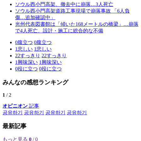
ソウル西小門高架、撤去中に崩落…3人死亡
ソウル西小門高架道路工事現場で崩落事故 「6人負
傷…追加確認中」
光州代表図書館は「傾いた168メートルの橋梁」…崩落
で4人死亡、設計・施工に総合的な不備
0
腹立つ
0
腹立つ
1
悲しい
1
悲しい
22
すっきり
22
すっきり
1
興味深い
1
興味深い
0
役に立つ
0
役に立つ
みんなの感想ランキング
1
/ 2
オピニオン
記事
공유하기
공유하기
공유하기
공유하기
最新記事
もっと見る
0
/ 0