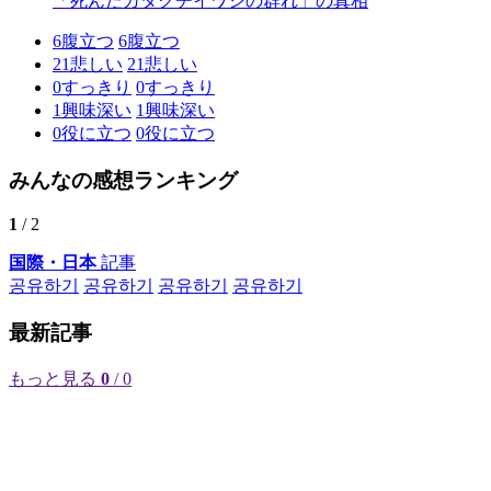
「死んだカタクチイワシの群れ」の真相
6
腹立つ
6
腹立つ
21
悲しい
21
悲しい
0
すっきり
0
すっきり
1
興味深い
1
興味深い
0
役に立つ
0
役に立つ
みんなの感想ランキング
1
/ 2
国際・日本
記事
공유하기
공유하기
공유하기
공유하기
最新記事
もっと見る
0
/ 0