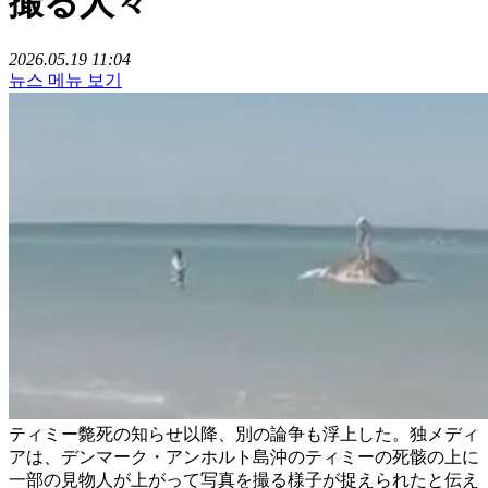
撮る人々
2026.05.19 11:04
뉴스 메뉴 보기
ティミー斃死の知らせ以降、別の論争も浮上した。独メディ
アは、デンマーク・アンホルト島沖のティミーの死骸の上に
一部の見物人が上がって写真を撮る様子が捉えられたと伝え