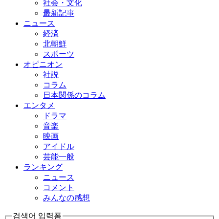
社会・文化
最新記事
ニュース
経済
北朝鮮
スポーツ
オピニオン
社説
コラム
日本関係のコラム
エンタメ
ドラマ
音楽
映画
アイドル
芸能一般
ランキング
ニュース
コメント
みんなの感想
검색어 입력폼