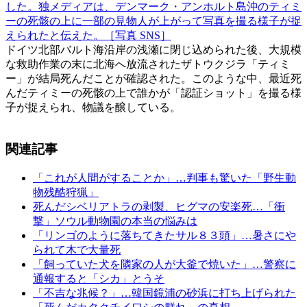
した。独メディアは、デンマーク・アンホルト島沖のティミ
ーの死骸の上に一部の見物人が上がって写真を撮る様子が捉
えられたと伝えた。［写真 SNS］
ドイツ北部バルト海沿岸の浅瀬に閉じ込められた後、大規模
な救助作業の末に北海へ放流されたザトウクジラ「ティミ
ー」が結局死んだことが確認された。このような中、最近死
んだティミーの死骸の上で誰かが「認証ショット」を撮る様
子が捉えられ、物議を醸している。
関連記事
「これが人間がすることか」…判事も驚いた「野生動
物残酷狩猟」
死んだシベリアトラの剥製、ヒグマの安楽死…「衝
撃」ソウル動物園の本当の悩みは
「リンゴのように落ちてきたサル８３頭」…暑さにや
られて木で大量死
「飼っていた犬を隣家の人が大釜で焼いた」…警察に
通報すると「シカ」とうそ
「不吉な兆候？」…韓国鏡浦の砂浜に打ち上げられた