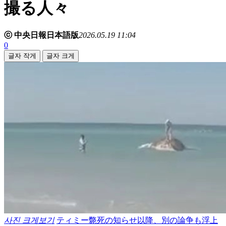
撮る人々
ⓒ 中央日報日本語版
2026.05.19 11:04
0
글자 작게
글자 크게
사진 크게보기
ティミー斃死の知らせ以降、別の論争も浮上