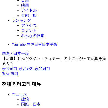
音楽
映画
アイドル
芸能一般
ランキング
アクセス
コメント
みんなの感想
YouTube 中央日報日本語版
国際・日本一般
【写真】死んだクジラ「ティミー」の上に上がって写真を撮
る人々
공유하기
공유하기
공유하기
검색 열기
전체 카테고리 메뉴
ニュース
政治
国際・日本