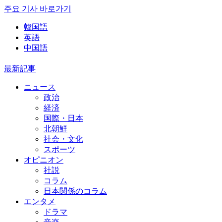
주요 기사 바로가기
韓国語
英語
中国語
最新記事
ニュース
政治
経済
国際・日本
北朝鮮
社会・文化
スポーツ
オピニオン
社説
コラム
日本関係のコラム
エンタメ
ドラマ