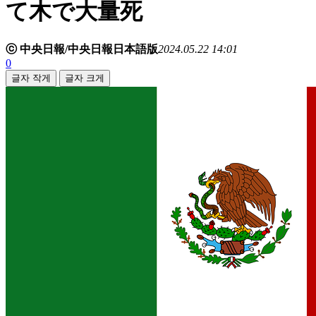
て木で大量死
ⓒ 中央日報/中央日報日本語版
2024.05.22 14:01
0
글자 작게
글자 크게