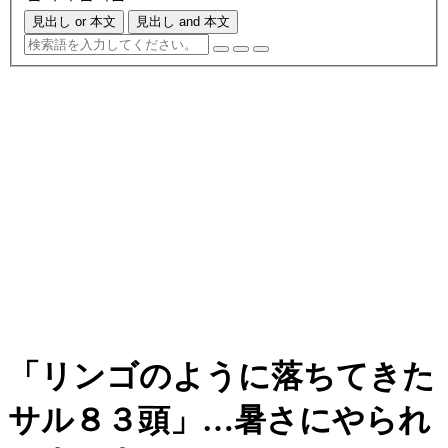
見出し or 本文
見出し and 本文
「リンゴのように落ちてきた
サル８３頭」…暑さにやられ