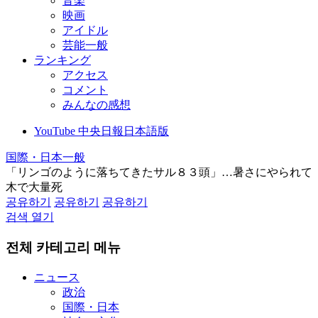
音楽
映画
アイドル
芸能一般
ランキング
アクセス
コメント
みんなの感想
YouTube 中央日報日本語版
国際・日本一般
「リンゴのように落ちてきたサル８３頭」…暑さにやられて
木で大量死
공유하기
공유하기
공유하기
검색 열기
전체 카테고리 메뉴
ニュース
政治
国際・日本