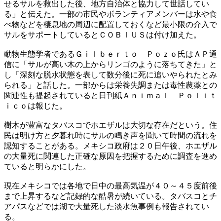
せるサルを救出した後、地方自治体と協力して世話してい
る」と伝えた。一部の市民やボランティアメンバーは水や食
べ物などを棲息地の周辺に配置しておくなど最小限の介入で
サルをサポートしているとＣＯＢＩＵＳは付け加えた。
動物生態学者であるＧｉｌｂｅｒｔｏ Ｐｏｚｏ氏はＡＰ通
信に「サルが高い木の上からリンゴのように落ちてきた」と
し「深刻な脱水状態を表して数分後に死に追いやられたとみ
られる」と話した。一部からは栄養失調または毒性農薬との
関連性も提起されていると日刊紙Ａｎｉｍａｌ Ｐｏｌｉｔ
ｉｃｏは報じた。
樹木が豊富なタバスコでホエザルは大切な存在だという。住
民は明け方と夕暮れ時にサルの鳴き声を聞いて時間の流れを
認知することがある。メキシコ政府は２０日午後、ホエザル
の大量死に関連した正確な原因を把握するために調査を進め
ていると明らかにした。
現在メキシコでは各地で日中の最高気温が４０～４５度前後
まで上昇するなど記録的な酷暑が続いている。タバスコとチ
アパスなどでは湖で大量死した淡水魚事例も報告されてい
る。