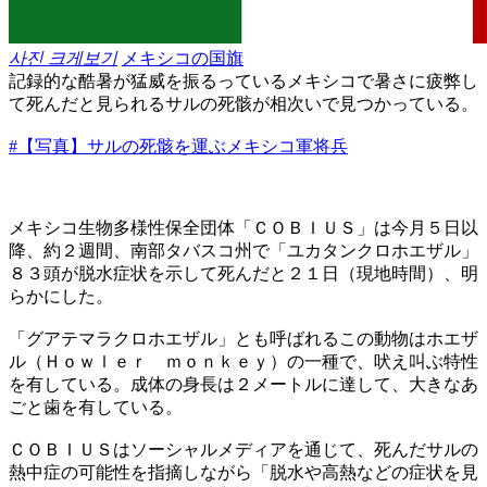
사진 크게보기
メキシコの国旗
記録的な酷暑が猛威を振るっているメキシコで暑さに疲弊し
て死んだと見られるサルの死骸が相次いで見つかっている。
#【写真】サルの死骸を運ぶメキシコ軍将兵
メキシコ生物多様性保全団体「ＣＯＢＩＵＳ」は今月５日以
降、約２週間、南部タバスコ州で「ユカタンクロホエザル」
８３頭が脱水症状を示して死んだと２１日（現地時間）、明
らかにした。
「グアテマラクロホエザル」とも呼ばれるこの動物はホエザ
ル（Ｈｏｗｌｅｒ ｍｏｎｋｅｙ）の一種で、吠え叫ぶ特性
を有している。成体の身長は２メートルに達して、大きなあ
ごと歯を有している。
ＣＯＢＩＵＳはソーシャルメディアを通じて、死んだサルの
熱中症の可能性を指摘しながら「脱水や高熱などの症状を見