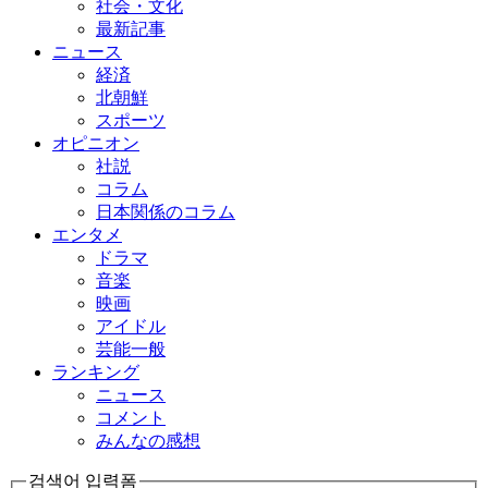
社会・文化
最新記事
ニュース
経済
北朝鮮
スポーツ
オピニオン
社説
コラム
日本関係のコラム
エンタメ
ドラマ
音楽
映画
アイドル
芸能一般
ランキング
ニュース
コメント
みんなの感想
검색어 입력폼