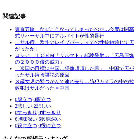
関連記事
東京五輪、なぜこうなってしまったのか…今度は閉幕
式リハーサル中にアルバイトが性的暴行
「サル痘、欧州のレイブパーティでの性接触通じて広
がったか」
ロシア、ＩＣＢＭ「サルマト」試験発射…「広島原爆
の２０００倍の威力」
「米国の目標は中国…想像超越した悪」 中国で広が
ったサル痘陰謀説の原因
３歳女児の髪つかんで連れ去り…防犯カメラの中の拉
致犯はサルだった＝中国
0
腹立つ
0
腹立つ
2
悲しい
2
悲しい
0
すっきり
0
すっきり
6
興味深い
6
興味深い
0
役に立つ
0
役に立つ
みんなの感想ランキング