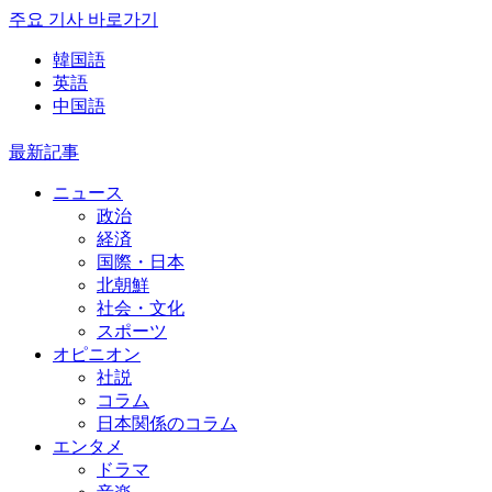
주요 기사 바로가기
韓国語
英語
中国語
最新記事
ニュース
政治
経済
国際・日本
北朝鮮
社会・文化
スポーツ
オピニオン
社説
コラム
日本関係のコラム
エンタメ
ドラマ