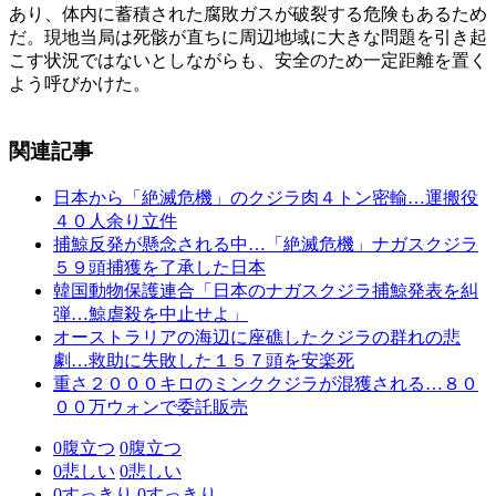
あり、体内に蓄積された腐敗ガスが破裂する危険もあるため
だ。現地当局は死骸が直ちに周辺地域に大きな問題を引き起
こす状況ではないとしながらも、安全のため一定距離を置く
よう呼びかけた。
関連記事
日本から「絶滅危機」のクジラ肉４トン密輸…運搬役
４０人余り立件
捕鯨反発が懸念される中…「絶滅危機」ナガスクジラ
５９頭捕獲を了承した日本
韓国動物保護連合「日本のナガスクジラ捕鯨発表を糾
弾…鯨虐殺を中止せよ」
オーストラリアの海辺に座礁したクジラの群れの悲
劇…救助に失敗した１５７頭を安楽死
重さ２０００キロのミンククジラが混獲される…８０
００万ウォンで委託販売
0
腹立つ
0
腹立つ
0
悲しい
0
悲しい
0
すっきり
0
すっきり