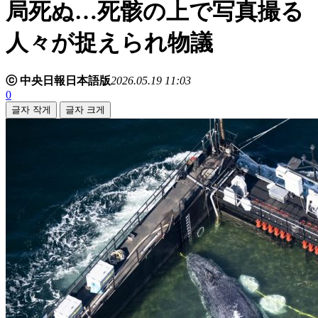
局死ぬ…死骸の上で写真撮る
人々が捉えられ物議
ⓒ 中央日報日本語版
2026.05.19 11:03
0
글자 작게
글자 크게