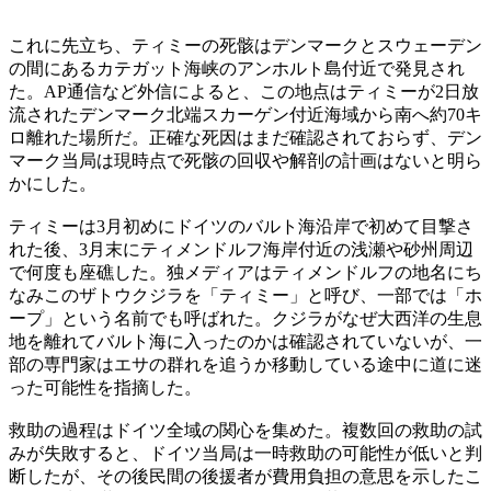
これに先立ち、ティミーの死骸はデンマークとスウェーデン
の間にあるカテガット海峡のアンホルト島付近で発見され
た。AP通信など外信によると、この地点はティミーが2日放
流されたデンマーク北端スカーゲン付近海域から南へ約70キ
ロ離れた場所だ。正確な死因はまだ確認されておらず、デン
マーク当局は現時点で死骸の回収や解剖の計画はないと明ら
かにした。
ティミーは3月初めにドイツのバルト海沿岸で初めて目撃さ
れた後、3月末にティメンドルフ海岸付近の浅瀬や砂州周辺
で何度も座礁した。独メディアはティメンドルフの地名にち
なみこのザトウクジラを「ティミー」と呼び、一部では「ホ
ープ」という名前でも呼ばれた。クジラがなぜ大西洋の生息
地を離れてバルト海に入ったのかは確認されていないが、一
部の専門家はエサの群れを追うか移動している途中に道に迷
った可能性を指摘した。
救助の過程はドイツ全域の関心を集めた。複数回の救助の試
みが失敗すると、ドイツ当局は一時救助の可能性が低いと判
断したが、その後民間の後援者が費用負担の意思を示したこ