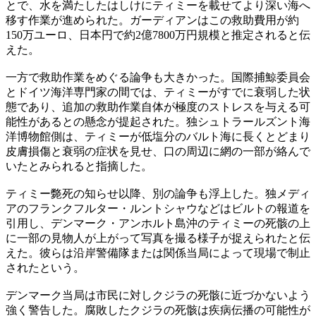
とで、水を満たしたはしけにティミーを載せてより深い海へ
移す作業が進められた。ガーディアンはこの救助費用が約
150万ユーロ、日本円で約2億7800万円規模と推定されると伝
えた。
一方で救助作業をめぐる論争も大きかった。国際捕鯨委員会
とドイツ海洋専門家の間では、ティミーがすでに衰弱した状
態であり、追加の救助作業自体が極度のストレスを与える可
能性があるとの懸念が提起された。独シュトラールズント海
洋博物館側は、ティミーが低塩分のバルト海に長くとどまり
皮膚損傷と衰弱の症状を見せ、口の周辺に網の一部が絡んで
いたとみられると指摘した。
ティミー斃死の知らせ以降、別の論争も浮上した。独メディ
アのフランクフルター・ルントシャウなどはビルトの報道を
引用し、デンマーク・アンホルト島沖のティミーの死骸の上
に一部の見物人が上がって写真を撮る様子が捉えられたと伝
えた。彼らは沿岸警備隊または関係当局によって現場で制止
されたという。
デンマーク当局は市民に対しクジラの死骸に近づかないよう
強く警告した。腐敗したクジラの死骸は疾病伝播の可能性が