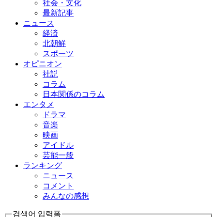
社会・文化
最新記事
ニュース
経済
北朝鮮
スポーツ
オピニオン
社説
コラム
日本関係のコラム
エンタメ
ドラマ
音楽
映画
アイドル
芸能一般
ランキング
ニュース
コメント
みんなの感想
검색어 입력폼