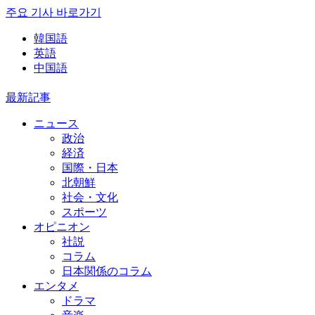
주요 기사 바로가기
韓国語
英語
中国語
最新記事
ニュース
政治
経済
国際・日本
北朝鮮
社会・文化
スポーツ
オピニオン
社説
コラム
日本関係のコラム
エンタメ
ドラマ