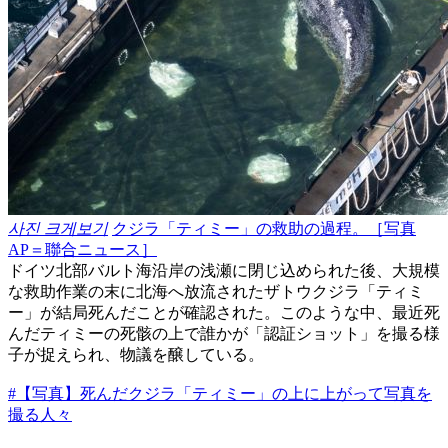
사진 크게보기
クジラ「ティミー」の救助の過程。［写真
AP＝聯合ニュース］
ドイツ北部バルト海沿岸の浅瀬に閉じ込められた後、大規模
な救助作業の末に北海へ放流されたザトウクジラ「ティミ
ー」が結局死んだことが確認された。このような中、最近死
んだティミーの死骸の上で誰かが「認証ショット」を撮る様
子が捉えられ、物議を醸している。
#【写真】死んだクジラ「ティミー」の上に上がって写真を
撮る人々