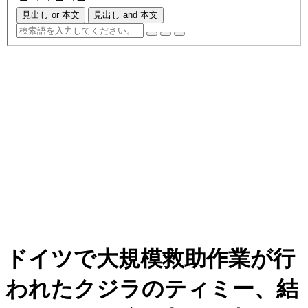
見出し or 本文
見出し and 本文
ドイツで大規模救助作業が行
われたクジラのティミー、結