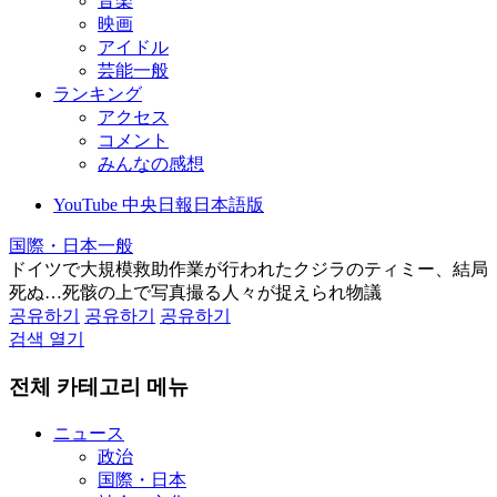
音楽
映画
アイドル
芸能一般
ランキング
アクセス
コメント
みんなの感想
YouTube 中央日報日本語版
国際・日本一般
ドイツで大規模救助作業が行われたクジラのティミー、結局
死ぬ…死骸の上で写真撮る人々が捉えられ物議
공유하기
공유하기
공유하기
검색 열기
전체 카테고리 메뉴
ニュース
政治
国際・日本