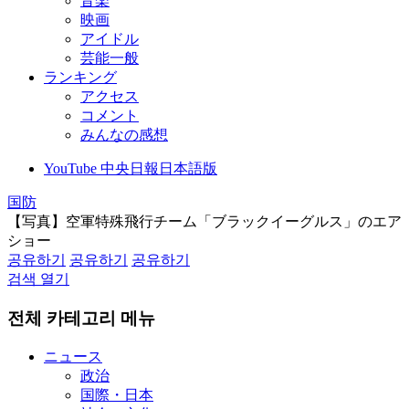
音楽
映画
アイドル
芸能一般
ランキング
アクセス
コメント
みんなの感想
YouTube 中央日報日本語版
国防
【写真】空軍特殊飛行チーム「ブラックイーグルス」のエア
ショー
공유하기
공유하기
공유하기
검색 열기
전체 카테고리 메뉴
ニュース
政治
国際・日本