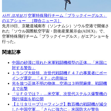
사진 크게보기
空軍特殊飛行チーム「ブラックイーグルス」
のエアショー ［聯合ニュース］
先月19日、京畿道城南市（ソンナムシ）ソウル空港で開催さ
れた「ソウル国際航空宇宙・防衛産業展示会(ADEX)」で、
空軍特殊飛行チーム「ブラックイーグルス」がエアショーを
行った。
関連記事
中国の砂漠に現れた米軍戦闘機模型の正体…「米国に
対する警告」
トランプ大統領、次世代戦闘機Ｆ４７の事業者にボー
イング選定…「４７」の意味は
光を放つ正体不明の物体…空港は３時間麻痺、戦闘機
まで出撃
「ＵＦＯでは？」…米空軍、次世代ステルス爆撃機の
飛行場面を初公開
【ミリタリーブリーフィング】数百機の戦闘機が減少
した中国空軍…「さらに強力に」米国防大が警告