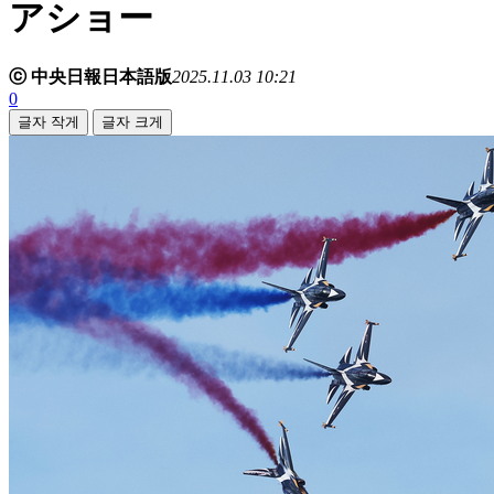
アショー
ⓒ 中央日報日本語版
2025.11.03 10:21
0
글자 작게
글자 크게