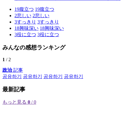
19
腹立つ
19
腹立つ
2
悲しい
2
悲しい
3
すっきり
3
すっきり
18
興味深い
18
興味深い
3
役に立つ
3
役に立つ
みんなの感想ランキング
1
/ 2
政治
記事
공유하기
공유하기
공유하기
공유하기
最新記事
もっと見る
0
/ 0