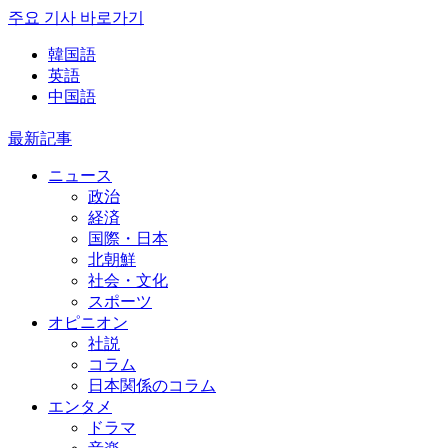
주요 기사 바로가기
韓国語
英語
中国語
最新記事
ニュース
政治
経済
国際・日本
北朝鮮
社会・文化
スポーツ
オピニオン
社説
コラム
日本関係のコラム
エンタメ
ドラマ