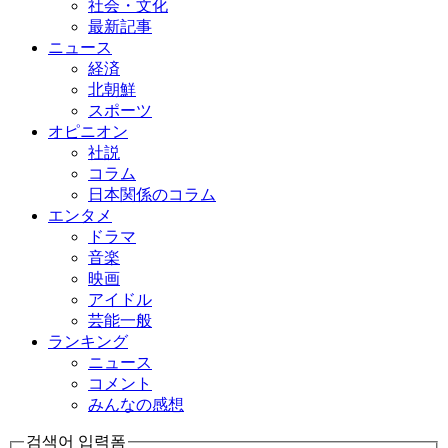
社会・文化
最新記事
ニュース
経済
北朝鮮
スポーツ
オピニオン
社説
コラム
日本関係のコラム
エンタメ
ドラマ
音楽
映画
アイドル
芸能一般
ランキング
ニュース
コメント
みんなの感想
검색어 입력폼