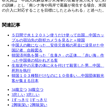
研究員は「中国人民解放軍が米海軍の脅威を無力化するため
の訓練」とし「南シナ海や両岸で葛藤が発生する場合、米国
の介入に対応することを目標にしたとみられる」と述べた。
関連記事
５日間で水１２０トン使うだけ使って出国…中国カッ
プルの宿泊先の防犯カメラを見ると＝韓国
中国人の敵になった…安倍元首相の死去に涙見せた中
国記者、自殺図る
韓国済州島を襲った「生臭さ」の正体…「赤い海」作
った中国発の招かれざる客
生放送中の元妻の体に火を付けて殺害した男…中国、
死刑を執行
韓国１０３種類だけなのに１０倍多い…中国団体観光
客が集まる日本
34
腹立つ
34
腹立つ
3
悲しい
3
悲しい
1
すっきり
1
すっきり
2
興味深い
2
興味深い