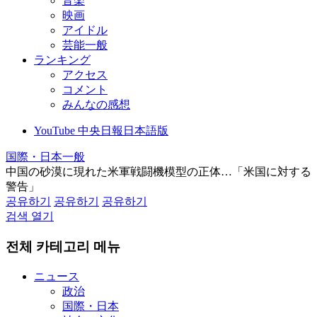
音楽
映画
アイドル
芸能一般
ランキング
アクセス
コメント
みんなの感想
YouTube 中央日報日本語版
国際・日本一般
中国の砂漠に現れた米軍戦闘機模型の正体…「米国に対する
警告」
공유하기
공유하기
공유하기
검색 열기
전체 카테고리 메뉴
ニュース
政治
国際・日本