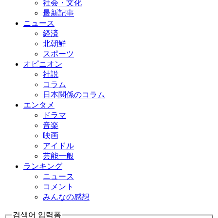
社会・文化
最新記事
ニュース
経済
北朝鮮
スポーツ
オピニオン
社説
コラム
日本関係のコラム
エンタメ
ドラマ
音楽
映画
アイドル
芸能一般
ランキング
ニュース
コメント
みんなの感想
검색어 입력폼