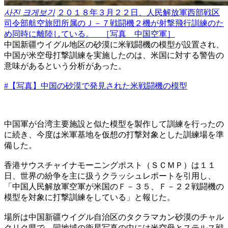
사진 크게보기
２０１８年３月２２日、人民解放軍西部戦区
司令部航空旅団所属のＪ－７戦闘機２機が射撃飛行訓練のた
め同時に離陸している。 ［写真 中国空軍］
中国新疆ウイグル地区の砂漠に米戦闘機の模型が設置され、
中国が米空母打撃訓練を実施したのは、米国に対する警告の
意味があるという分析があった。
#【写真】中国の砂漠で発見された米戦闘機の模型
中国軍が台湾主要施設と似た模型を製作して訓練を行ったの
に続き、今度は米軍基地を仮想の打撃対象とした訓練場を準
備した。
香港サウスチャイナモーニングポスト（ＳＣＭＰ）は１１
日、世界の紛争を主に扱うクラッシュレポートを引用し、
「中国人民解放軍空軍が米国のＦ－３５、Ｆ－２２戦闘機の
模型を対象に打撃訓練をしている」と報じた。
場所は中国新疆ウイグル自治区のタクラマカン砂漠のチャル
クリク県で、同地域の衛星写真の中には米空母とステルス戦