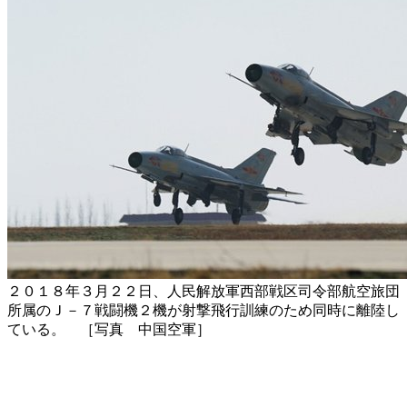
２０１８年３月２２日、人民解放軍西部戦区司令部航空旅団
所属のＪ－７戦闘機２機が射撃飛行訓練のため同時に離陸し
ている。 ［写真 中国空軍］