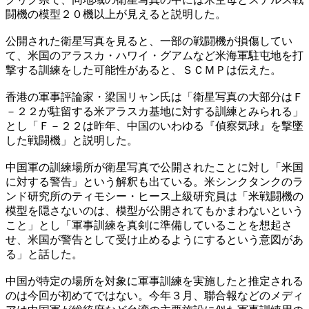
闘機の模型２０機以上が見えると説明した。
公開された衛星写真を見ると、一部の戦闘機が損傷してい
て、米国のアラスカ・ハワイ・グアムなど米海軍駐屯地を打
撃する訓練をした可能性があると、ＳＣＭＰは伝えた。
香港の軍事評論家・梁国リャン氏は「衛星写真の大部分はＦ
－２２が駐留する米アラスカ基地に対する訓練とみられる」
とし「Ｆ－２２は昨年、中国のいわゆる『偵察気球』を撃墜
した戦闘機」と説明した。
中国軍の訓練場所が衛星写真で公開されたことに対し「米国
に対する警告」という解釈も出ている。米シンクタンクのラ
ンド研究所のティモシー・ヒース上級研究員は「米戦闘機の
模型を隠さないのは、模型が公開されてもかまわないという
こと」とし「軍事訓練を真剣に準備していることを想起さ
せ、米国が警告として受け止めるようにするという意図があ
る」と話した。
中国が特定の場所を対象に軍事訓練を実施したと推定される
のは今回が初めてではない。今年３月、聯合報などのメディ