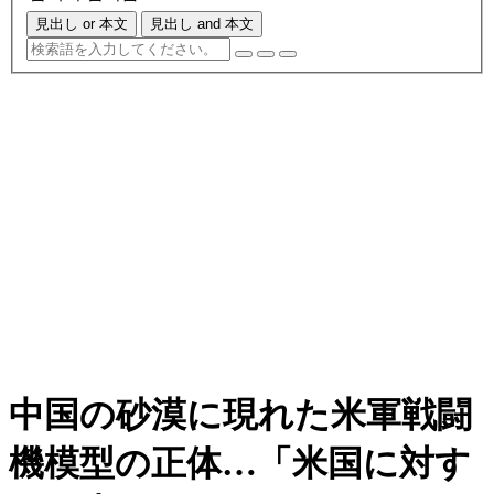
見出し or 本文
見出し and 本文
中国の砂漠に現れた米軍戦闘
機模型の正体…「米国に対す