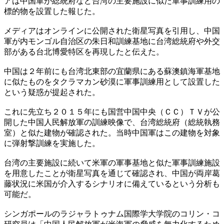
アは中国軍が総統府など台湾の主要施設に似た軍事訓練用の
標的物を設置した報じた。
メディアはオンラインに公開された衛星写真を引用し、中国
軍が内モンゴル自治区の朱日和訓練基地に台湾総統府や外交
部がある台北博愛特区を再現したと伝えた。
中国は２年前にも台湾北東部の宜蘭県にある蘇澳鎮海軍基地
に似たものをタクラマカン砂漠に軍事訓練用として設置した
という疑惑が提起された。
これに先立ち２０１５年にも国営中国中央（ＣＣ）ＴＶが公
開した中国人民解放軍の訓練映像で、台湾総統府（総統執務
室）と似た建物が確認された。当時中国軍はこの建物を対象
に弾射撃訓練を実施した。
台湾の主要施設に続いて米軍の軍事基地と似た軍事訓練施設
を用意したことが衛星写真を通じて確認され、中国が両岸葛
藤状況に米国が介入するシナリオに備えているという分析も
可能だ。
シンガポールのラジャラトゥナム国際学大学院のコリン・コ