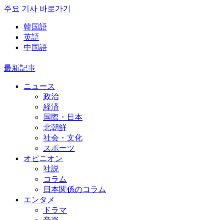
주요 기사 바로가기
韓国語
英語
中国語
最新記事
ニュース
政治
経済
国際・日本
北朝鮮
社会・文化
スポーツ
オピニオン
社説
コラム
日本関係のコラム
エンタメ
ドラマ