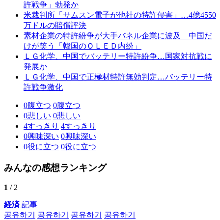
許戦争」勃発か
米裁判所「サムスン電子が他社の特許侵害」…4億4550
万ドルの賠償評決
素材企業の特許紛争が大手バネル企業に波及 中国だ
けが笑う「韓国のＯＬＥＤ内紛」
ＬＧ化学、中国でバッテリー特許紛争…国家対抗戦に
発展か
ＬＧ化学、中国で正極材特許無効判定…バッテリー特
許戦争激化
0
腹立つ
0
腹立つ
0
悲しい
0
悲しい
4
すっきり
4
すっきり
0
興味深い
0
興味深い
0
役に立つ
0
役に立つ
みんなの感想ランキング
1
/ 2
経済
記事
공유하기
공유하기
공유하기
공유하기