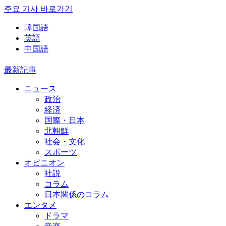
주요 기사 바로가기
韓国語
英語
中国語
最新記事
ニュース
政治
経済
国際・日本
北朝鮮
社会・文化
スポーツ
オピニオン
社説
コラム
日本関係のコラム
エンタメ
ドラマ