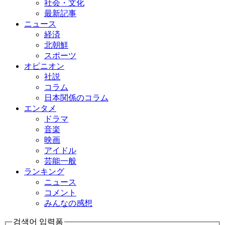
社会・文化
最新記事
ニュース
経済
北朝鮮
スポーツ
オピニオン
社説
コラム
日本関係のコラム
エンタメ
ドラマ
音楽
映画
アイドル
芸能一般
ランキング
ニュース
コメント
みんなの感想
검색어 입력폼