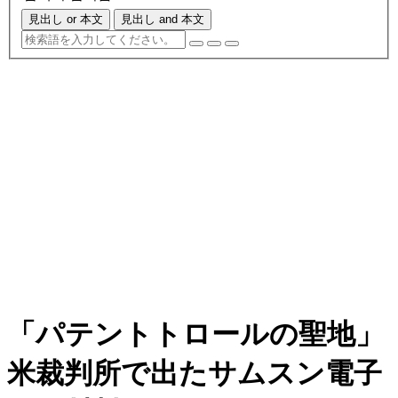
見出し or 本文
見出し and 本文
「パテントトロールの聖地」
米裁判所で出たサムスン電子