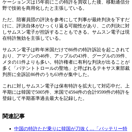
ケーションズは15年前にこの特許を買収した後、移動通信分
野で技術を商用化したと主張している。
ただ、陪審員団の評決を参考にして判事が最終判決を下すだ
けに、評決自体がひっくり返る可能性があり、この判決に対
しサムスン電子が控訴することもできる。サムスン電子は現
在特許無効を主張している。
サムスン電子は昨年米国だけで86件の特許訴訟を起こされて
おり、アマゾンの46件、アップルの43件、グーグルの39件、
メタの11件よりも多い。特許権者に有利な判決が出ることが
多く「パテントトロールの聖地」と呼ばれるテキサス東部裁
判所に全訴訟86件のうち63件が集中した。
これに対しサムスン電子は保有特許を拡大して対応中だ。上
半期には韓国で5005件、米国で4594件の合計9599件の特許を
登録して半期基準過去最大を記録した。
関連記事
中国の特許ただ乗りに韓国が刀抜く…「バッテリー特