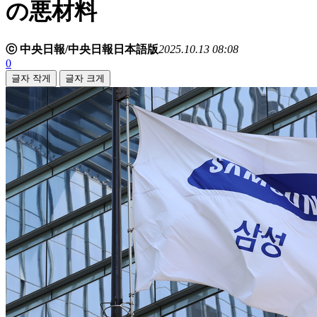
の悪材料
ⓒ 中央日報/中央日報日本語版
2025.10.13 08:08
0
글자 작게
글자 크게