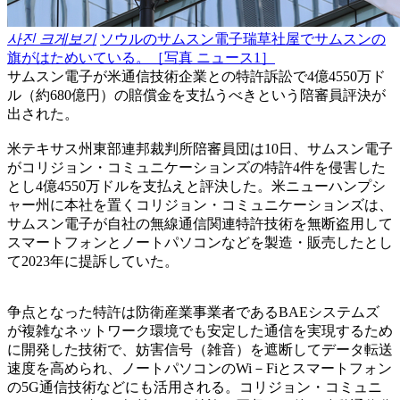
사진 크게보기
ソウルのサムスン電子瑞草社屋でサムスンの
旗がはためいている。［写真 ニュース1］
サムスン電子が米通信技術企業との特許訴訟で4億4550万ド
ル（約680億円）の賠償金を支払うべきという陪審員評決が
出された。
米テキサス州東部連邦裁判所陪審員団は10日、サムスン電子
がコリジョン・コミュニケーションズの特許4件を侵害した
とし4億4550万ドルを支払えと評決した。米ニューハンプシ
ャー州に本社を置くコリジョン・コミュニケーションズは、
サムスン電子が自社の無線通信関連特許技術を無断盗用して
スマートフォンとノートパソコンなどを製造・販売したとし
て2023年に提訴していた。
争点となった特許は防衛産業事業者であるBAEシステムズ
が複雑なネットワーク環境でも安定した通信を実現するため
に開発した技術で、妨害信号（雑音）を遮断してデータ転送
速度を高められ、ノートパソコンのWi－Fiとスマートフォン
の5G通信技術などにも活用される。コリジョン・コミュニ