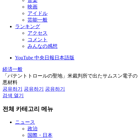
音楽
映画
アイドル
芸能一般
ランキング
アクセス
コメント
みんなの感想
YouTube 中央日報日本語版
経済一般
「パテントトロールの聖地」米裁判所で出たサムスン電子の
悪材料
공유하기
공유하기
공유하기
검색 열기
전체 카테고리 메뉴
ニュース
政治
国際・日本