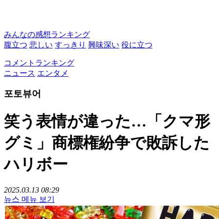
みんなの感想ランキング
腹立つ
悲しい
すっきり
興味深い
役に立つ
コメントランキング
ニュース
エンタメ
포토뷰어
笑う表情が違った…「クマ形
グミ」商標権紛争で敗訴した
ハリボー
2025.03.13 08:29
뉴스 메뉴 보기