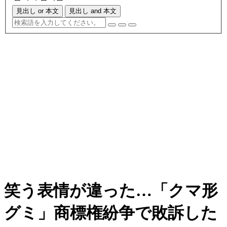
見出し or 本文
見出し and 本文
笑う表情が違った…「クマ形
グミ」商標権紛争で敗訴した