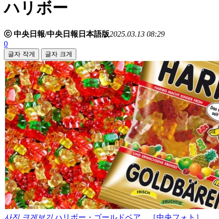
ハリボー
ⓒ 中央日報/中央日報日本語版
2025.03.13 08:29
0
글자 작게
글자 크게
사진 크게보기
ハリボー・ゴールドベア。［中央フォト］