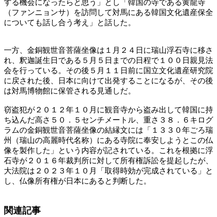
する機会になったらと思う」とし「韓国の寺である黄龍寺
（ファンニョンサ）を訪問して対馬にある韓国文化遺産保全
についても話し合う考え」と話した。
一方、金銅観世音菩薩坐像は１月２４日に瑞山浮石寺に移さ
れ、釈迦誕生日である５月５日までの日程で１００日親見法
会を行っている。その後５月１１日前に国立文化遺産研究院
に戻された後、日本に向けて出発することになるが、その後
は対馬博物館に保管される見通しだ。
窃盗犯が２０１２年１０月に観音寺から盗み出して韓国に持
ち込んだ高さ５０．５センチメートル、重さ３８．６キログ
ラムの金銅観世音菩薩坐像の結縁文には「１３３０年ごろ瑞
州（瑞山の高麗時代名称）にある寺院に奉安しようとこの仏
像を製作した」という内容が記されている。これを根拠に浮
石寺が２０１６年裁判所に対して所有権訴訟を提起したが、
大法院は２０２３年１０月「取得時効が完成されている」と
し、仏像所有権が日本にあると判断した。
関連記事