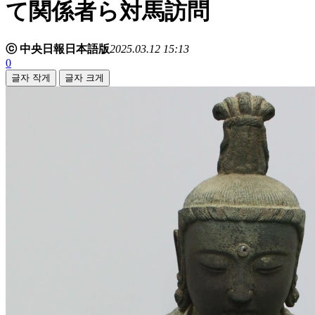
て関係者ら対馬訪問
ⓒ 中央日報日本語版
2025.03.12 15:13
0
글자 작게
글자 크게