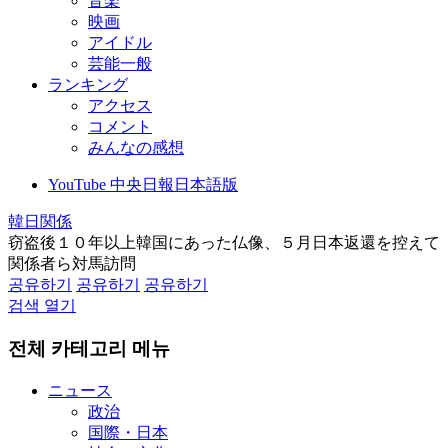
音楽
映画
アイドル
芸能一般
ランキング
アクセス
コメント
みんなの感想
YouTube 中央日報日本語版
韓日関係
窃盗後１０年以上韓国にあった仏像、５月日本返還を控えて
関係者ら対馬訪問
공유하기
공유하기
공유하기
검색 열기
전체 카테고리 메뉴
ニュース
政治
国際・日本