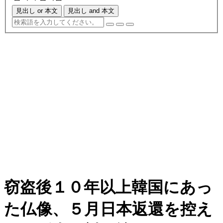
見出し or 本文
見出し and 本文
窃盗後１０年以上韓国にあっ
た仏像、５月日本返還を控え