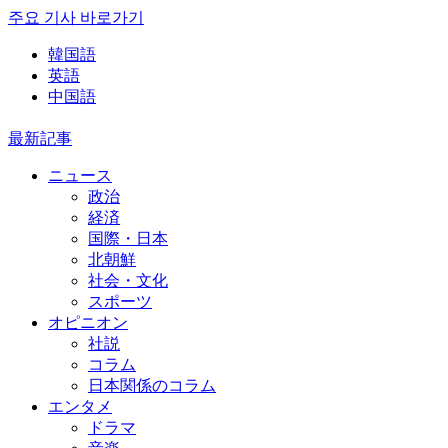
주요 기사 바로가기
韓国語
英語
中国語
最新記事
ニュース
政治
経済
国際・日本
北朝鮮
社会・文化
スポーツ
オピニオン
社説
コラム
日本関係のコラム
エンタメ
ドラマ