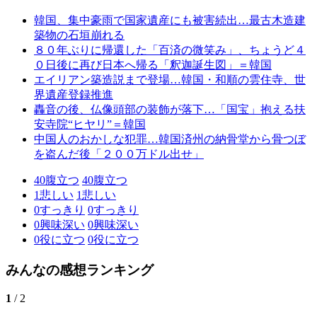
韓国、集中豪雨で国家遺産にも被害続出…最古木造建
築物の石垣崩れる
８０年ぶりに帰還した「百済の微笑み」、ちょうど４
０日後に再び日本へ帰る「釈迦誕生図」＝韓国
エイリアン築造説まで登場…韓国・和順の雲住寺、世
界遺産登録推進
轟音の後、仏像頭部の装飾が落下…「国宝」抱える扶
安寺院“ヒヤリ”＝韓国
中国人のおかしな犯罪…韓国済州の納骨堂から骨つぼ
を盗んだ後「２００万ドル出せ」
40
腹立つ
40
腹立つ
1
悲しい
1
悲しい
0
すっきり
0
すっきり
0
興味深い
0
興味深い
0
役に立つ
0
役に立つ
みんなの感想ランキング
1
/ 2