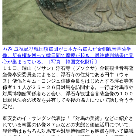
사진 크게보기
韓国窃盗団が日本から盗んだ金銅観音菩薩坐
像。所有権を巡って韓日間で摩擦が起き、最終裁判結果に関
心が集まっている。〔写真 韓国文化財庁〕
１１日、瑞山（ソサン）浮石寺（プソクサ）金銅観世音菩薩
坐像奉安委員会によると、浮石寺の住持である円牛（ウォ
ヌ）僧侶とキム・ヨンジュ信徒会長をはじめとする浮石寺関
係者１１人が２５～２６日対馬を訪問する。一行は対馬市や
対馬博物館関係者らと会い、浮石寺観世音菩薩坐像の１００
日親見法会の状況を共有して今後の協力について話し合う予
定だ。
奉安委のイ・サングン代表は「『対馬の美術』などに紹介さ
れている韓国の仏像８７点などの実態と価値活用について、
観音寺はもちろん対馬市や対馬博物館とも胸襟を開いて協議