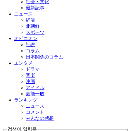
社会・文化
最新記事
ニュース
経済
北朝鮮
スポーツ
オピニオン
社説
コラム
日本関係のコラム
エンタメ
ドラマ
音楽
映画
アイドル
芸能一般
ランキング
ニュース
コメント
みんなの感想
검색어 입력폼