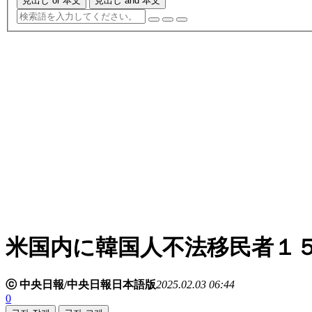
見出し or 本文
見出し and 本文
米国内に韓国人不法移民者１
ⓒ 中央日報/中央日報日本語版
2025.02.03 06:44
0