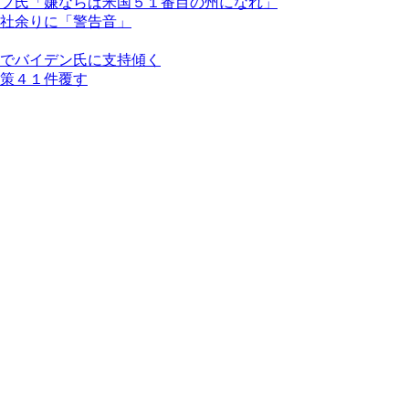
プ氏「嫌ならば米国５１番目の州になれ」
社余りに「警告音」
でバイデン氏に支持傾く
策４１件覆す