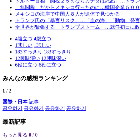
トルドー首相「関税２５％ならカナダは死ぬ」…トラン
「無関税」だからメキシコ行ったのに…韓国企業５００
メキシコの海岸で中国人８人が遺体で見つかる
トランプ氏の「暴言リスク」…「血の海」「動物」発言
全世界が緊張する「トランプストーム」…就任初日に政
4
腹立つ
4
腹立つ
1
悲しい
1
悲しい
183
すっきり
183
すっきり
12
興味深い
12
興味深い
6
役に立つ
6
役に立つ
みんなの感想ランキング
1
/ 2
国際・日本
記事
공유하기
공유하기
공유하기
공유하기
最新記事
もっと見る
0
/ 0