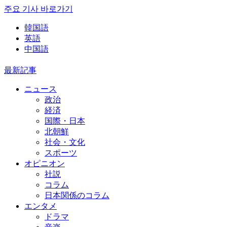
주요 기사 바로가기
韓国語
英語
中国語
最新記事
ニュース
政治
経済
国際・日本
北朝鮮
社会・文化
スポーツ
オピニオン
社説
コラム
日本関係のコラム
エンタメ
ドラマ