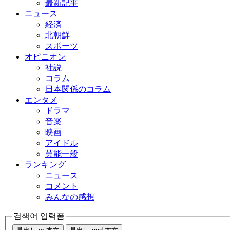
最新記事
ニュース
経済
北朝鮮
スポーツ
オピニオン
社説
コラム
日本関係のコラム
エンタメ
ドラマ
音楽
映画
アイドル
芸能一般
ランキング
ニュース
コメント
みんなの感想
검색어 입력폼