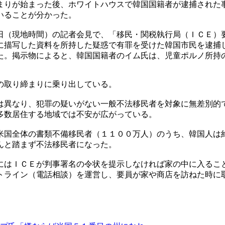
まりが始まった後、ホワイトハウスで韓国国籍者が逮捕された
いることが分かった。
日（現地時間）の記者会見で、「移民・関税執行局（ＩＣＥ）
に描写した資料を所持した疑惑で有罪を受けた韓国市民を逮捕
た。掲示物によると、韓国国籍者のイム氏は、児童ポルノ所持
の取り締まりに乗り出している。
は異なり、犯罪の疑いがない一般不法移民者を対象に無差別的
多数居住する地域では不安が広がっている。
米国全体の書類不備移民者（１１００万人）のうち、韓国人は
んと踏まず不法移民者になった。
にはＩＣＥが判事署名の令状を提示しなければ家の中に入るこ
トライン（電話相談）を運営し、要員が家や商店を訪ねた時に