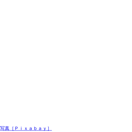
写真［Ｐｉｘａｂａｙ］