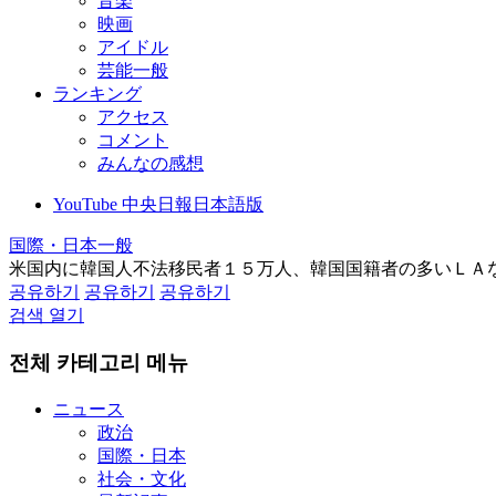
音楽
映画
アイドル
芸能一般
ランキング
アクセス
コメント
みんなの感想
YouTube 中央日報日本語版
国際・日本一般
米国内に韓国人不法移民者１５万人、韓国国籍者の多いＬＡ
공유하기
공유하기
공유하기
검색 열기
전체 카테고리 메뉴
ニュース
政治
国際・日本
社会・文化