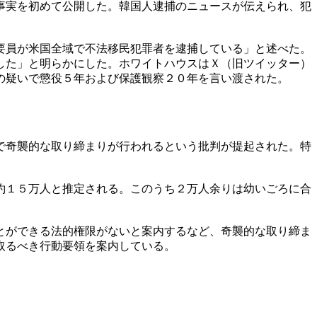
事実を初めて公開した。韓国人逮捕のニュースが伝えられ、犯
要員が米国全域で不法移民犯罪者を逮捕している」と述べた。
した」と明らかにした。ホワイトハウスはＸ（旧ツイッター）
の疑いで懲役５年および保護観察２０年を言い渡された。
で奇襲的な取り締まりが行われるという批判が提起された。特
約１５万人と推定される。このうち２万人余りは幼いごろに合
とができる法的権限がないと案内するなど、奇襲的な取り締ま
取るべき行動要領を案内している。