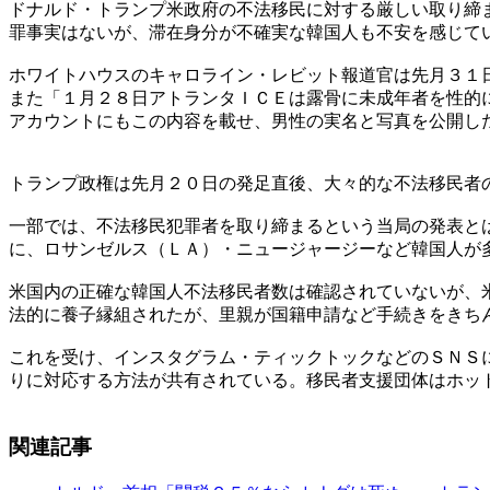
ドナルド・トランプ米政府の不法移民に対する厳しい取り締
罪事実はないが、滞在身分が不確実な韓国人も不安を感じて
ホワイトハウスのキャロライン・レビット報道官は先月３１
また「１月２８日アトランタＩＣＥは露骨に未成年者を性的
アカウントにもこの内容を載せ、男性の実名と写真を公開し
トランプ政権は先月２０日の発足直後、大々的な不法移民者
一部では、不法移民犯罪者を取り締まるという当局の発表と
に、ロサンゼルス（ＬＡ）・ニュージャージーなど韓国人が
米国内の正確な韓国人不法移民者数は確認されていないが、
法的に養子縁組されたが、里親が国籍申請など手続きをきち
これを受け、インスタグラム・ティックトックなどのＳＮＳ
りに対応する方法が共有されている。移民者支援団体はホッ
関連記事