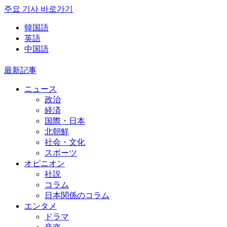
주요 기사 바로가기
韓国語
英語
中国語
最新記事
ニュース
政治
経済
国際・日本
北朝鮮
社会・文化
スポーツ
オピニオン
社説
コラム
日本関係のコラム
エンタメ
ドラマ