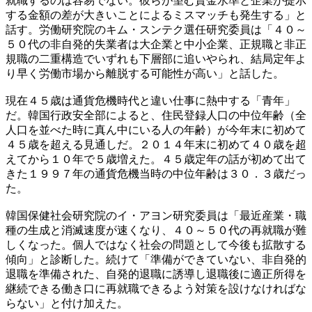
就職するのは容易でない。彼らが望む賃金水準と企業が提示
する金額の差が大きいことによるミスマッチも発生する」と
話す。労働研究院のキム・スンテク選任研究委員は「４０～
５０代の非自発的失業者は大企業と中小企業、正規職と非正
規職の二重構造でいずれも下層部に追いやられ、結局定年よ
り早く労働市場から離脱する可能性が高い」と話した。
現在４５歳は通貨危機時代と違い仕事に熱中する「青年」
だ。韓国行政安全部によると、住民登録人口の中位年齢（全
人口を並べた時に真ん中にいる人の年齢）が今年末に初めて
４５歳を超える見通しだ。２０１４年末に初めて４０歳を超
えてから１０年で５歳増えた。４５歳定年の話が初めて出て
きた１９９７年の通貨危機当時の中位年齢は３０．３歳だっ
た。
韓国保健社会研究院のイ・アヨン研究委員は「最近産業・職
種の生成と消滅速度が速くなり、４０～５０代の再就職が難
しくなった。個人ではなく社会の問題として今後も拡散する
傾向」と診断した。続けて「準備ができていない、非自発的
退職を準備された、自発的退職に誘導し退職後に適正所得を
継続できる働き口に再就職できるよう対策を設けなければな
らない」と付け加えた。