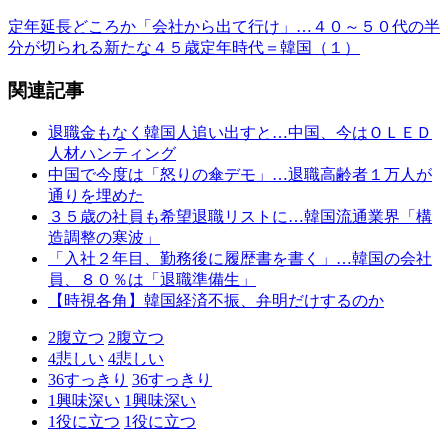
定年延長どころか「会社から出て行け」…４０～５０代の半
分が切られる新たな４５歳定年時代＝韓国（１）
関連記事
退職金もなく韓国人追い出すと…中国、今はＯＬＥＤ
人材ハンティング
中国で今度は「怒りの傘デモ」…退職高齢者１万人が
通りを埋めた
３５歳の社員も希望退職リストに…韓国流通業界「構
造調整の寒波」
「入社２年目、勤務後に履歴書を書く」…韓国の会社
員、８０％は「退職準備生」
【時視各角】韓国経済不振、弁明だけするのか
2
腹立つ
2
腹立つ
4
悲しい
4
悲しい
36
すっきり
36
すっきり
1
興味深い
1
興味深い
1
役に立つ
1
役に立つ