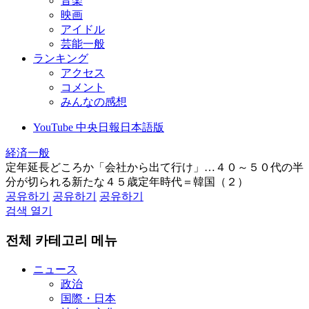
音楽
映画
アイドル
芸能一般
ランキング
アクセス
コメント
みんなの感想
YouTube 中央日報日本語版
経済一般
定年延長どころか「会社から出て行け」…４０～５０代の半
分が切られる新たな４５歳定年時代＝韓国（２）
공유하기
공유하기
공유하기
검색 열기
전체 카테고리 메뉴
ニュース
政治
国際・日本