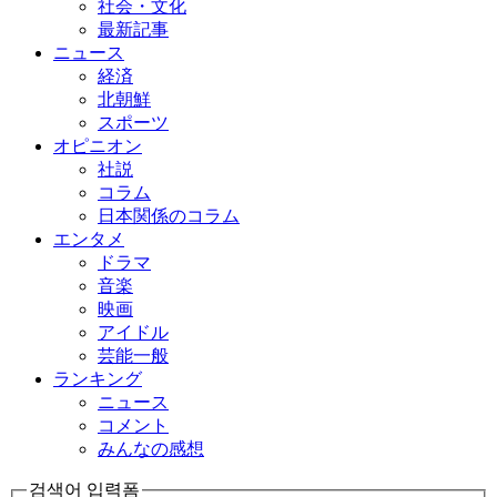
社会・文化
最新記事
ニュース
経済
北朝鮮
スポーツ
オピニオン
社説
コラム
日本関係のコラム
エンタメ
ドラマ
音楽
映画
アイドル
芸能一般
ランキング
ニュース
コメント
みんなの感想
검색어 입력폼