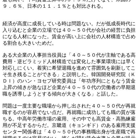
９．６％、日本の１１．１％とも対比される。
経済が高度に成長している時は問題ない。だが低成長時代に
入り込むと企業の立場では４０～５０代が会社の経営に負担
になる人材になった。賃金が高い上に会社の人材構造で占め
る割合も大きいためだ。
ある大企業の人事担当役員は「４０～５０代が主軸である高
費用・逆ピラミッド人材構造では変化した事業環境には早く
対応しにくい。着実に希望退職を進めて雰囲気を刷新してこ
そ生き残ることができる」と説明した。韓国開発研究院（Ｋ
ＤＩ）のハン・ヨセプ研究委員は「年功序列にともなう賃金
上昇の傾きが急なほど企業が４０～５０代の労働者の早期退
職を誘導しようとする傾向が大きくなる」と話した。
問題は一度主要な職場から押し出された４０～５０代が再就
職するのが容易でない点だ。再就職に成功しても職の質が落
ちる。中高年労働市場の雇用、その中でも高賃金・高熟練雇
用が不足するからだ。京畿道（キョンギド）のある雇用支援
センター関係者は「４０～５０代の事務職出身が生産職で再