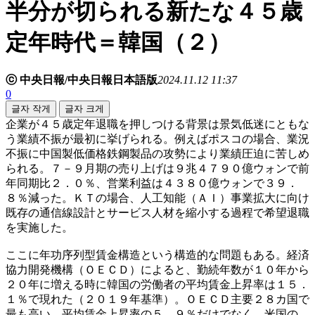
半分が切られる新たな４５歳
定年時代＝韓国（２）
ⓒ 中央日報/中央日報日本語版
2024.11.12 11:37
0
글자 작게
글자 크게
企業が４５歳定年退職を押しつける背景は景気低迷にともな
う業績不振が最初に挙げられる。例えばポスコの場合、業況
不振に中国製低価格鉄鋼製品の攻勢により業績圧迫に苦しめ
られる。７－９月期の売り上げは９兆４７９０億ウォンで前
年同期比２．０％、営業利益は４３８０億ウォンで３９．
８％減った。ＫＴの場合、人工知能（ＡＩ）事業拡大に向け
既存の通信線設計とサービス人材を縮小する過程で希望退職
を実施した。
ここに年功序列型賃金構造という構造的な問題もある。経済
協力開発機構（ＯＥＣＤ）によると、勤続年数が１０年から
２０年に増える時に韓国の労働者の平均賃金上昇率は１５．
１％で現れた（２０１９年基準）。ＯＥＣＤ主要２８カ国で
最も高い。平均賃金上昇率の５．９％だけでなく、米国の