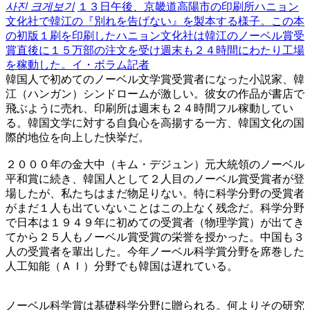
사진 크게보기
１３日午後、京畿道高陽市の印刷所ハニョン
文化社で韓江の『別れを告げない』を製本する様子。この本
の初版１刷を印刷したハニョン文化社は韓江のノーベル賞受
賞直後に１５万部の注文を受け週末も２４時間にわたり工場
を稼動した。イ・ボラム記者
韓国人で初めてのノーベル文学賞受賞者になった小説家、韓
江（ハンガン）シンドロームが激しい。彼女の作品が書店で
飛ぶように売れ、印刷所は週末も２４時間フル稼動してい
る。韓国文学に対する自負心を高揚する一方、韓国文化の国
際的地位を向上した快挙だ。
２０００年の金大中（キム・デジュン）元大統領のノーベル
平和賞に続き、韓国人として２人目のノーベル賞受賞者が登
場したが、私たちはまだ物足りない。特に科学分野の受賞者
がまだ１人も出ていないことはこの上なく残念だ。科学分野
で日本は１９４９年に初めての受賞者（物理学賞）が出てき
てから２５人もノーベル賞受賞の栄誉を授かった。中国も３
人の受賞者を輩出した。今年ノーベル科学賞分野を席巻した
人工知能（ＡＩ）分野でも韓国は遅れている。
ノーベル科学賞は基礎科学分野に贈られる。何よりその研究