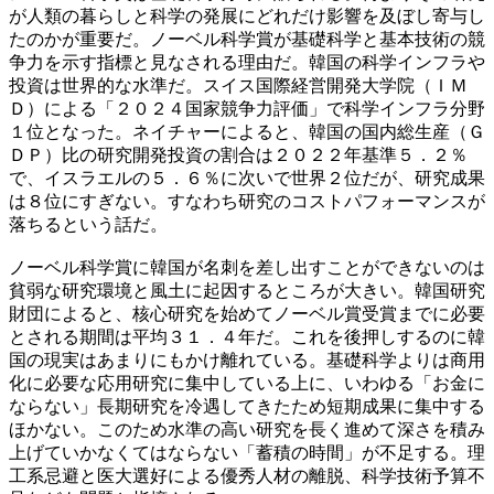
が人類の暮らしと科学の発展にどれだけ影響を及ぼし寄与し
たのかが重要だ。ノーベル科学賞が基礎科学と基本技術の競
争力を示す指標と見なされる理由だ。韓国の科学インフラや
投資は世界的な水準だ。スイス国際経営開発大学院（ＩＭ
Ｄ）による「２０２４国家競争力評価」で科学インフラ分野
１位となった。ネイチャーによると、韓国の国内総生産（Ｇ
ＤＰ）比の研究開発投資の割合は２０２２年基準５．２％
で、イスラエルの５．６％に次いで世界２位だが、研究成果
は８位にすぎない。すなわち研究のコストパフォーマンスが
落ちるという話だ。
ノーベル科学賞に韓国が名刺を差し出すことができないのは
貧弱な研究環境と風土に起因するところが大きい。韓国研究
財団によると、核心研究を始めてノーベル賞受賞までに必要
とされる期間は平均３１．４年だ。これを後押しするのに韓
国の現実はあまりにもかけ離れている。基礎科学よりは商用
化に必要な応用研究に集中している上に、いわゆる「お金に
ならない」長期研究を冷遇してきたため短期成果に集中する
ほかない。このため水準の高い研究を長く進めて深さを積み
上げていかなくてはならない「蓄積の時間」が不足する。理
工系忌避と医大選好による優秀人材の離脱、科学技術予算不