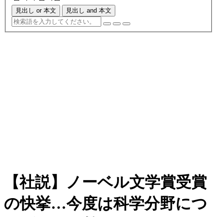
見出し or 本文
見出し and 本文
【社説】ノーベル文学賞受賞
の快挙…今度は科学分野につ