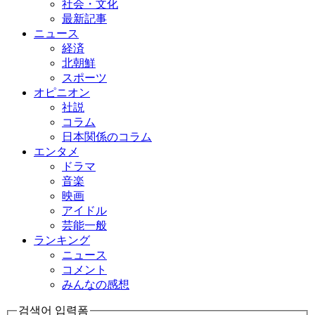
社会・文化
最新記事
ニュース
経済
北朝鮮
スポーツ
オピニオン
社説
コラム
日本関係のコラム
エンタメ
ドラマ
音楽
映画
アイドル
芸能一般
ランキング
ニュース
コメント
みんなの感想
검색어 입력폼