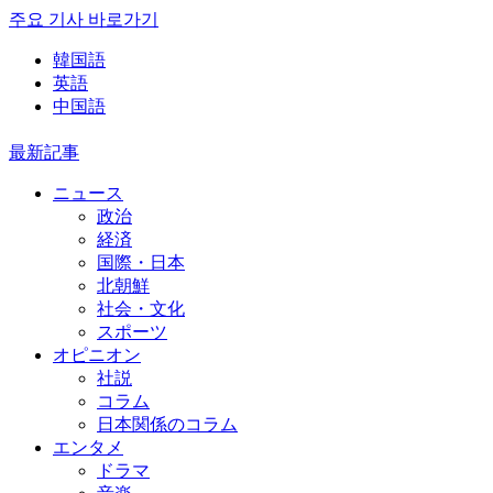
주요 기사 바로가기
韓国語
英語
中国語
最新記事
ニュース
政治
経済
国際・日本
北朝鮮
社会・文化
スポーツ
オピニオン
社説
コラム
日本関係のコラム
エンタメ
ドラマ