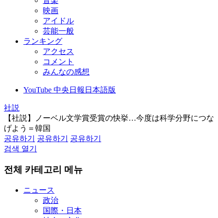
音楽
映画
アイドル
芸能一般
ランキング
アクセス
コメント
みんなの感想
YouTube 中央日報日本語版
社説
【社説】ノーベル文学賞受賞の快挙…今度は科学分野につな
げよう＝韓国
공유하기
공유하기
공유하기
검색 열기
전체 카테고리 메뉴
ニュース
政治
国際・日本