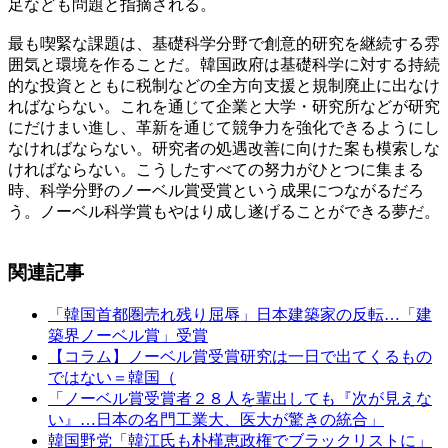
足なども問題と指摘される。
最も喫緊な課題は、基礎科学分野で創意的研究を継続する雰
囲気と環境を作ることだ。韓国政府は基礎科学に対する持続
的な投資とともに税制などの全方向支援と規制廃止に出なけ
ればならない。これを通じて企業と大学・研究所などが研究
にだけまい進し、革新を通じて競争力を強化できるようにし
なければならない。研究者の処遇改善に向けた案も模索しな
ければならない。こうしたすべての努力がひとつに集まる
時、科学分野のノーベル賞受賞という成果につながるだろ
う。ノーベル科学賞もやはり成し遂げることができる夢だ。
関連記事
「韓国首都圏売れ残り屈辱」日本建築家の反転…「建
築界ノーベル賞」受賞
【コラム】ノーベル賞受賞研究は一日で出てくるもの
ではない＝韓国（
「ノーベル賞受賞者２８人を輩出しても『次が見えな
い』…日本の名門工業大、医大が驚きの統合」
韓国野党「韓江氏も朴槿恵政権でブラックリストに」