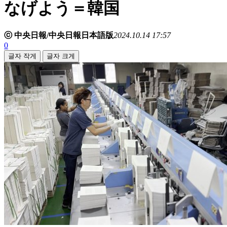
なげよう＝韓国
ⓒ 中央日報/中央日報日本語版
2024.10.14 17:57
0
글자 작게
글자 크게