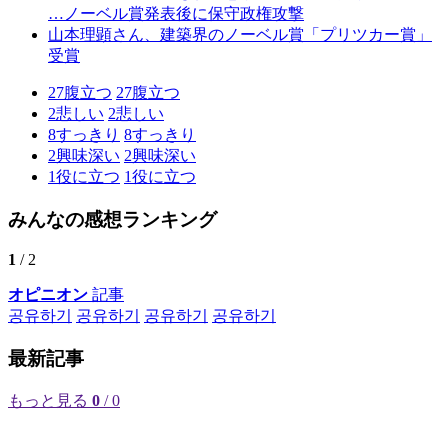
…ノーベル賞発表後に保守政権攻撃
山本理顕さん、建築界のノーベル賞「プリツカー賞」
受賞
27
腹立つ
27
腹立つ
2
悲しい
2
悲しい
8
すっきり
8
すっきり
2
興味深い
2
興味深い
1
役に立つ
1
役に立つ
みんなの感想ランキング
1
/ 2
オピニオン
記事
공유하기
공유하기
공유하기
공유하기
最新記事
もっと見る
0
/ 0