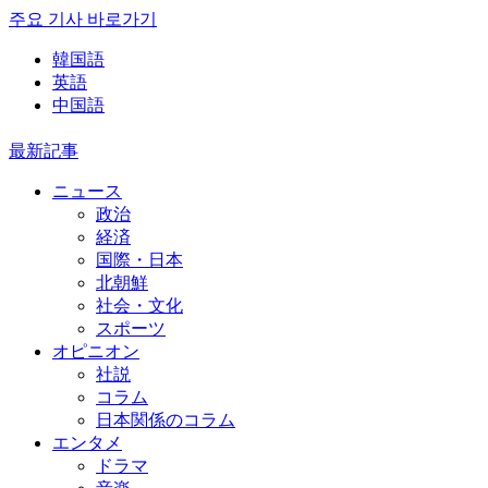
주요 기사 바로가기
韓国語
英語
中国語
最新記事
ニュース
政治
経済
国際・日本
北朝鮮
社会・文化
スポーツ
オピニオン
社説
コラム
日本関係のコラム
エンタメ
ドラマ