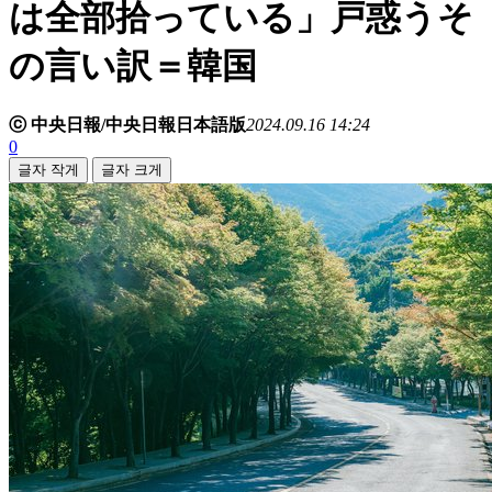
は全部拾っている」戸惑うそ
の言い訳＝韓国
ⓒ 中央日報/中央日報日本語版
2024.09.16 14:24
0
글자 작게
글자 크게