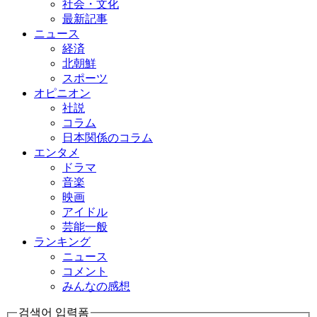
社会・文化
最新記事
ニュース
経済
北朝鮮
スポーツ
オピニオン
社説
コラム
日本関係のコラム
エンタメ
ドラマ
音楽
映画
アイドル
芸能一般
ランキング
ニュース
コメント
みんなの感想
검색어 입력폼