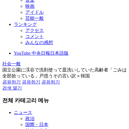
音楽
映画
アイドル
芸能一般
ランキング
アクセス
コメント
みんなの感想
YouTube 中央日報日本語版
社会一般
国立公園に渓谷で洗剤使って皿洗いしていた高齢者「ごみは
全部拾っている」戸惑うその言い訳＝韓国
공유하기
공유하기
공유하기
검색 열기
전체 카테고리 메뉴
ニュース
政治
国際・日本