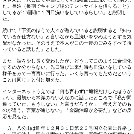
た。長泊（長期でキャンプ場のテントサイトを借りること）
してるが１週間に１回皿洗いをしているらしい」と説明し
た。
続けて「下流のほうで人々が遊んでいると説明すると『知っ
ているが仕方ない』と言いながら皿洗いをやめようとする気
配がなかった。そのうえで本人がこの一帯のごみをすべて拾
っていると話した」とした。
また「話を少し長く交わしたが、どうしてこのように合理化
するのか分からない。先日遊びに来た時も皿洗いをしている
様子をみて一言言いに行った。いくら言ってもだめだという
ことは同じ」と付け加えた。
インターネットうえでは「何も言わずに通報だけしたほうが
いい。最初から常識のない人なのに話したところで『私が間
違っていた。もうしない』と言うだろうか」「考え方そのも
のが違う。言葉が通じない」「金融治療が必要だ」などの反
応を見せた。
一方、八公山は昨年１２月３１日第２３号国立公園に昇格し