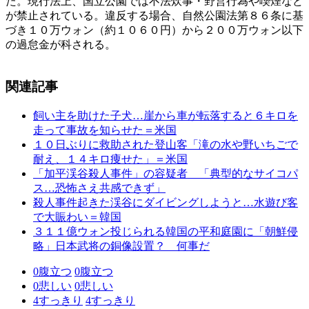
た。現行法上、国立公園では不法炊事・野営行為や喫煙など
が禁止されている。違反する場合、自然公園法第８６条に基
づき１０万ウォン（約１０６０円）から２００万ウォン以下
の過怠金が科される。
関連記事
飼い主を助けた子犬…崖から車が転落すると６キロを
走って事故を知らせた＝米国
１０日ぶりに救助された登山客「滝の水や野いちごで
耐え、１４キロ痩せた」＝米国
「加平渓谷殺人事件」の容疑者 「典型的なサイコパ
ス…恐怖さえ共感できず」
殺人事件起きた渓谷にダイビングしようと…水遊び客
で大賑わい＝韓国
３１１億ウォン投じられる韓国の平和庭園に「朝鮮侵
略」日本武将の銅像設置？ 何事だ
0
腹立つ
0
腹立つ
0
悲しい
0
悲しい
4
すっきり
4
すっきり