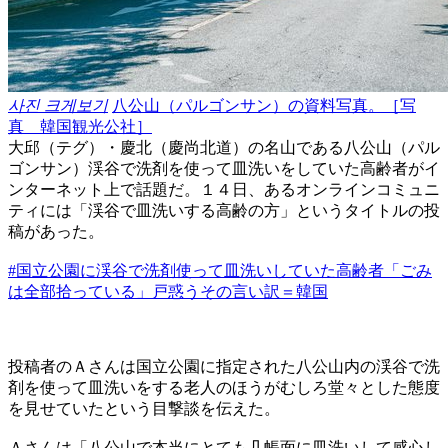
사진 크게보기
八公山（パルゴンサン）の資料写真。［写
真 韓国観光公社］
大邱（テグ）・慶北（慶尚北道）の名山である八公山（パル
ゴンサン）渓谷で洗剤を使って皿洗いをしていた高齢者がイ
ンターネット上で話題だ。１４日、あるオンラインコミュニ
ティには「渓谷で皿洗いする高齢の方」というタイトルの投
稿があった。
#国立公園に渓谷で洗剤使って皿洗いしていた高齢者「ごみ
は全部拾っている」戸惑うその言い訳＝韓国
投稿者のＡさんは国立公園に指定された八公山内の渓谷で洗
剤を使って皿洗いをする老人のほうがむしろ堂々とした態度
を見せていたという目撃談を伝えた。
Ａさんは「八公山で本当にとても几帳面に皿洗いして感心し