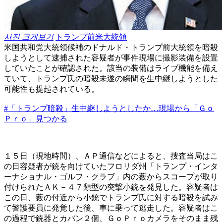
사진 크게보기
トランプ前米大統領
米国共和党大統領候補のドナルド・トランプ前大統領を暗殺
しようとして逮捕された容疑者が事件現場に撮影装備を設置
していたことが確認された。該当の装備はライブ機能を備え
ていて、トランプ氏の暗殺未遂の瞬間を生中継しようとした
可能性も提起されている。
#「トランプ暗殺」生中継しようとしたか…現場から「Ｇｏ
Ｐｒｏ」見つかる
１５日（現地時間）、ＡＰ通信などによると、捜査当局はこ
の日容疑者が銃を向けていたフロリダ州「トランプ・インタ
ーナショナル・ゴルフ・クラブ」内の薮からスコープが取り
付けられたＡＫ－４７類型の突撃小銃を発見した。容疑者は
この日、薮の付近から小銃でトランプ氏に対する暗殺を試み
て警護要員に発覚した後、車に乗って逃走した。容疑者はこ
の過程で銃器とカバン２個、ＧｏＰｒｏカメラをそのまま残