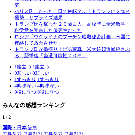
姿
ハリス氏、たった二日で逆転？…「トランプに２％Ｐ
優勢」サプライズ結果
トランプ氏を撃った２０歳白人、高校時に全米数学・
科学賞を受賞した優等生だった
ロシア「ウクライナのプーチン暗殺秘密計画…米国に
連絡して放棄させた」
トランプ氏が拳振り上げる写真、米大統領選挙揺さぶ
る…襲撃後「当選可能性７０％」
1
腹立つ
1
腹立つ
0
悲しい
0
悲しい
1
すっきり
1
すっきり
4
興味深い
4
興味深い
0
役に立つ
0
役に立つ
みんなの感想ランキング
1
/ 2
国際・日本
記事
공유하기
공유하기
공유하기
공유하기