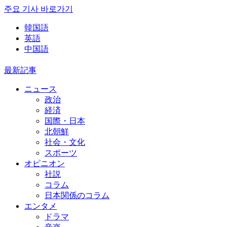
주요 기사 바로가기
韓国語
英語
中国語
最新記事
ニュース
政治
経済
国際・日本
北朝鮮
社会・文化
スポーツ
オピニオン
社説
コラム
日本関係のコラム
エンタメ
ドラマ