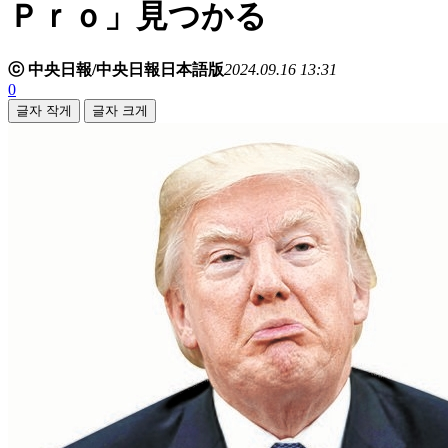
Ｐｒｏ」見つかる
ⓒ 中央日報/中央日報日本語版
2024.09.16 13:31
0
글자 작게
글자 크게