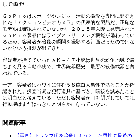
して逃げた。
ＧｏＰｒｏはスポーツやレジャー活動の撮影を専門に開発さ
れた「アクションビデオカメラ」の代表的な製品だ。正確な
モデルは確認されていないが、２０１８年以降に発売された
ＧｏＰｒｏ製品にはライブストリーミング機能が備わってい
るため、容疑者が暗殺の瞬間を撮影する計画だったのではな
いかという推測が出てきた。
容疑者が捨てていったＡＫ－４７小銃は世界の紛争地域で最
もよく見る自動小銃で、世界銃器歴史上最悪の殺傷武器と言
われている。
一方、容疑者はハワイに住む５８歳白人男性であることが確
認された。捜査当局は犯行道具に基づき、暗殺を試みたこと
は明白だと考えている。ただし容疑者が口を閉ざしていて犯
行動機はまだはっきりと明らかになっていない。
関連記事
【写真】トランプ氏を暗殺しようとした男性の最後の