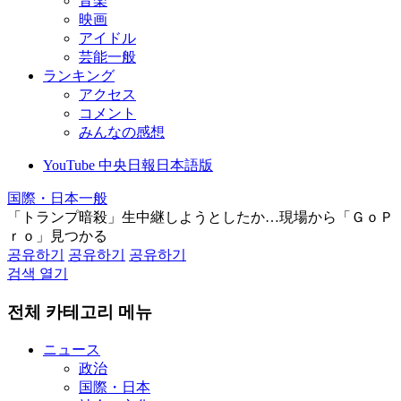
音楽
映画
アイドル
芸能一般
ランキング
アクセス
コメント
みんなの感想
YouTube 中央日報日本語版
国際・日本一般
「トランプ暗殺」生中継しようとしたか…現場から「ＧｏＰ
ｒｏ」見つかる
공유하기
공유하기
공유하기
검색 열기
전체 카테고리 메뉴
ニュース
政治
国際・日本