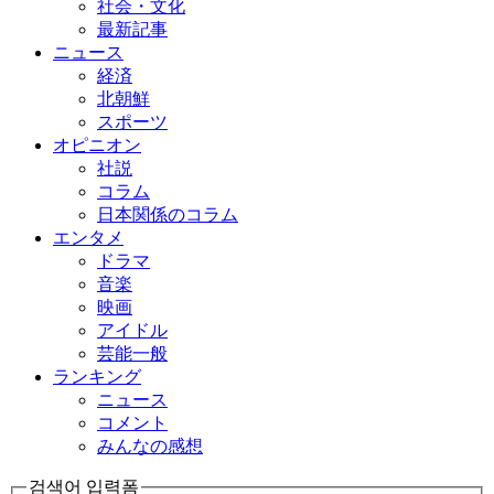
社会・文化
最新記事
ニュース
経済
北朝鮮
スポーツ
オピニオン
社説
コラム
日本関係のコラム
エンタメ
ドラマ
音楽
映画
アイドル
芸能一般
ランキング
ニュース
コメント
みんなの感想
검색어 입력폼