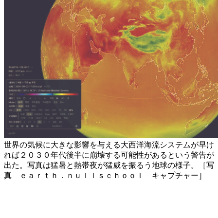
世界の気候に大きな影響を与える大西洋海流システムが早け
れば２０３０年代後半に崩壊する可能性があるという警告が
出た。写真は猛暑と熱帯夜が猛威を振るう地球の様子。［写
真 ｅａｒｔｈ．ｎｕｌｌｓｃｈｏｏｌ キャプチャー］