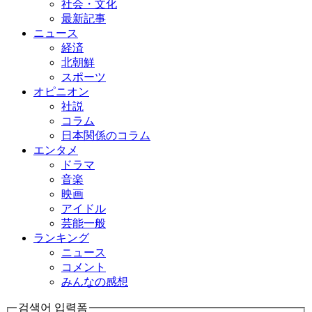
社会・文化
最新記事
ニュース
経済
北朝鮮
スポーツ
オピニオン
社説
コラム
日本関係のコラム
エンタメ
ドラマ
音楽
映画
アイドル
芸能一般
ランキング
ニュース
コメント
みんなの感想
검색어 입력폼