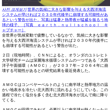
사진 크게보기
世界の気候に大きな影響を与える大西洋海流
システムが早ければ２０３０年代後半に崩壊する可能性があ
るという警告が出た。写真は猛暑と熱帯夜が猛威を振るう地
球の様子。［写真 ｅａｒｔｈ．ｎｕｌｌｓｃｈｏｏｌ キ
ャプチャー］
全世界が気候変動で疲弊しているなかで、気候に大きな影響
を与える大西洋海流システムが早ければ２０３０年代後半に
も崩壊する可能性があるという警告が出た。
２日（現地時間）、ＣＮＮによると、オランダのユトレヒト
大学研究チームは深層海水循環システムの一つである「大西
洋子午面循環（ＡＭＯＣ）」が２０３７年～２０６４年に崩
壊する可能性があるとの研究結果を最近発表した。
ＡＭＯＣはコンベヤーベルトのように南半球と熱帯地方の温
かい地表水を冷たい北大西洋に流れるようにしている。この
過程で冷たく塩分を多く含む北大西洋海水が沈んで南に降り
てくる。
ＡＭＯＣが円滑であれば、必要以上に南半球が熱くなったり