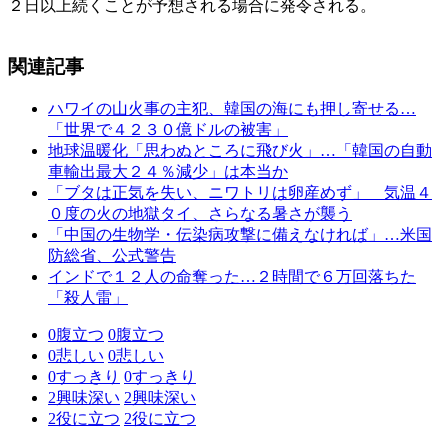
２日以上続くことが予想される場合に発令される。
関連記事
ハワイの山火事の主犯、韓国の海にも押し寄せる…
「世界で４２３０億ドルの被害」
地球温暖化「思わぬところに飛び火」…「韓国の自動
車輸出最大２４％減少」は本当か
「ブタは正気を失い、ニワトリは卵産めず」 気温４
０度の火の地獄タイ、さらなる暑さが襲う
「中国の生物学・伝染病攻撃に備えなければ」…米国
防総省、公式警告
インドで１２人の命奪った…２時間で６万回落ちた
「殺人雷」
0
腹立つ
0
腹立つ
0
悲しい
0
悲しい
0
すっきり
0
すっきり
2
興味深い
2
興味深い
2
役に立つ
2
役に立つ