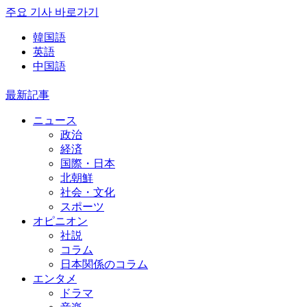
주요 기사 바로가기
韓国語
英語
中国語
最新記事
ニュース
政治
経済
国際・日本
北朝鮮
社会・文化
スポーツ
オピニオン
社説
コラム
日本関係のコラム
エンタメ
ドラマ