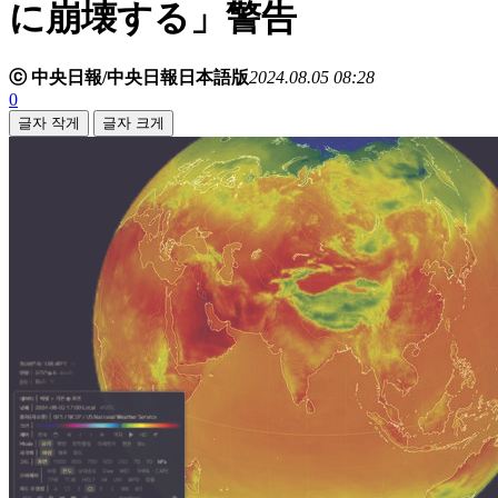
に崩壊する」警告
ⓒ 中央日報/中央日報日本語版
2024.08.05 08:28
0
글자 작게
글자 크게