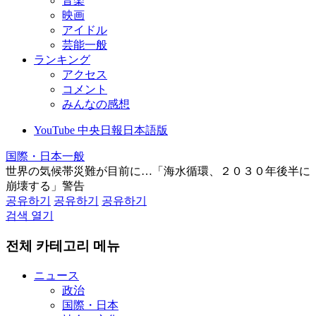
音楽
映画
アイドル
芸能一般
ランキング
アクセス
コメント
みんなの感想
YouTube 中央日報日本語版
国際・日本一般
世界の気候帯災難が目前に…「海水循環、２０３０年後半に
崩壊する」警告
공유하기
공유하기
공유하기
검색 열기
전체 카테고리 메뉴
ニュース
政治
国際・日本