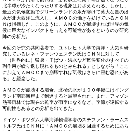
北半球が冷たくなったりする現象はおさえられる。しかし、
最近の気候変動でグリーンランドの氷が溶けて莫大な量の淡
水が北大西洋に流入し、ＡＭＯＣの働きを妨げているとＣＮ
Ｎは指摘した。このように、ＡＭＯＣが崩壊すれば世界の気
候に巨大なインパクトを与える可能性があるというのが研究
陣の分析だ。
今回の研究の共同著者で、ユトレヒト大学で海洋・大気を研
究しているレネ・ファンウェステン氏はＣＮＮに対して
「（世界的に）猛暑・干ばつ・洪水など気候変化のすべての
副作用が繰り返し現れるものとみられる」としながら「ここ
に加えてＡＭＯＣまで崩壊すれば気候はさらに歪む恐れがあ
る」と懸念した。
ＡＭＯＣが崩壊する場合、北極の氷が１００年後にはイング
ランド南部海岸まで到達すると展望された。また、アマゾン
熱帯雨林では現在の乾季が雨季になるなど、季節が逆転する
可能性もあるとの分析も出てきた。
ドイツ・ポツダム大学海洋物理学者のステファン・ラームス
トルフ氏はＣＮＮに「ＡＭＯＣの崩壊を回避するためにあら