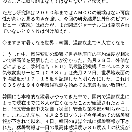
ゆることに取り組まなくてはならない」と伝えた。
ただし研究陣は２０５０年まではＡＭＯＣの崩壊はない可能
性が高いと見る向きが強い。今回の研究結果は外部のピアレ
ビュー（査読）は経たが、まだ関連ジャーナルには発表され
ていないとＣＮＮは付け加えた。
◇ますます暑くなる世界…韓国、温熱疾患で８人亡くなる
こうした中、気候変動の影響で世界地表面の平均温度が相次
いで最高値を更新したことが分かった。先月２８日、外信な
どによると、欧州連合（ＥＵ）気候監視機構「コペルニクス
気候変動サービス（Ｃ３Ｓ）」は先月２２日、世界地表面の
平均温度が１７．１５度を記録したと明らかにした。これは
Ｃ３Ｓが１９４０年気候観測を始めて以来最も高い数値だ。
韓国にも本格的な猛暑がやってきた中で、国内で温熱疾患に
よって現在までに８人が亡くなったことが確認されたと４
日、行政安全部中央災難（災害）安全対策本部が明らかにし
た。これに先立ち、先月２５日ソウルで今年初めての猛暑警
報が下されて以来、４日、韓国のほぼ全域に猛暑警報が下さ
れた。猛暑警報は一日の最高体感温度が３５度以上の状況が