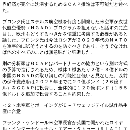
界経済が完全に沈滞するためＧＣＡＰ推進は不可能だと述べ
た。
ブロンク氏はステルス航空機を何度も開発した米空軍が次世
代航空優勢（ＮＧＡＤ）プログラムを担えないと話すのに注
目し、欧州もどうするべきかを慎重に考慮する必要があると
話した。ブロンク氏は今はロシアが２０２０年代のＮＡＴＯ
を軍事的に試そうとするのを防ぐべきであり、そうでなけれ
ば他のすべてのことは無意味だと強調した。
別の分析家はＧＣＡＰはパートナーとの協力という別の方式
の予算で進行されるため、機体１機あたり２億－３億ドルの
米国のＮＧＡＤの取り消しの可能性は低いと見なした。以前
の保守党政府は２０２５年までに２０億ポンド（２６億ド
ル）をＧＣＡＰに投資し、全体的に１２０億ポンド（１５５
億ドル）を追加で投資することを約束した。
＜２＞米空軍とボーイングがＥ－７ウェッジテイル試作品生
産に合意
フランク・ケンドール米空軍長官が英国で開かれたロイヤ
ル・インターナショナル・エアー・タトゥー（ＲＩＡＴ）エ