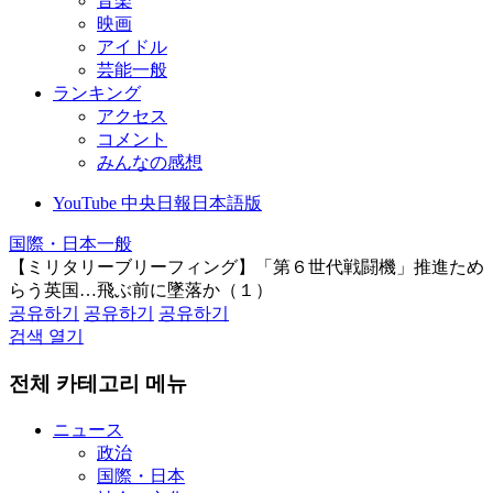
音楽
映画
アイドル
芸能一般
ランキング
アクセス
コメント
みんなの感想
YouTube 中央日報日本語版
国際・日本一般
【ミリタリーブリーフィング】「第６世代戦闘機」推進ため
らう英国…飛ぶ前に墜落か（１）
공유하기
공유하기
공유하기
검색 열기
전체 카테고리 메뉴
ニュース
政治
国際・日本