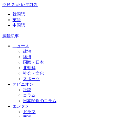
주요 기사 바로가기
韓国語
英語
中国語
最新記事
ニュース
政治
経済
国際・日本
北朝鮮
社会・文化
スポーツ
オピニオン
社説
コラム
日本関係のコラム
エンタメ
ドラマ