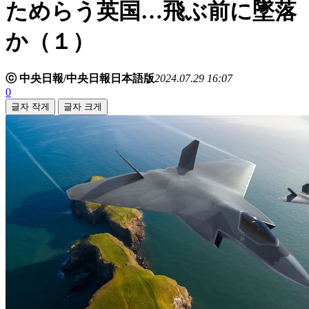
ためらう英国…飛ぶ前に墜落
か（１）
ⓒ 中央日報/中央日報日本語版
2024.07.29 16:07
0
글자 작게
글자 크게