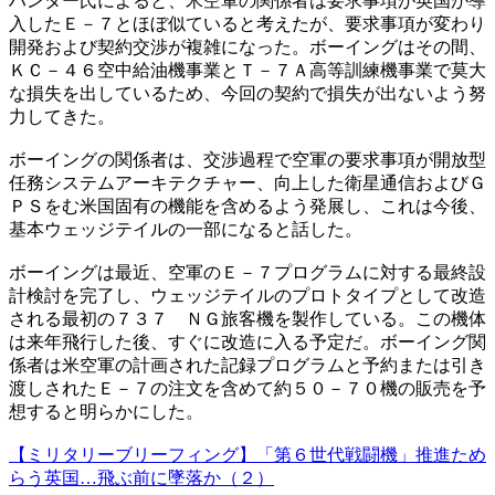
ハンター氏によると、米空軍の関係者は要求事項が英国が導
入したＥ－７とほぼ似ていると考えたが、要求事項が変わり
開発および契約交渉が複雑になった。ボーイングはその間、
ＫＣ－４６空中給油機事業とＴ－７Ａ高等訓練機事業で莫大
な損失を出しているため、今回の契約で損失が出ないよう努
力してきた。
ボーイングの関係者は、交渉過程で空軍の要求事項が開放型
任務システムアーキテクチャー、向上した衛星通信およびＧ
ＰＳをむ米国固有の機能を含めるよう発展し、これは今後、
基本ウェッジテイルの一部になると話した。
ボーイングは最近、空軍のＥ－７プログラムに対する最終設
計検討を完了し、ウェッジテイルのプロトタイプとして改造
される最初の７３７ ＮＧ旅客機を製作している。この機体
は来年飛行した後、すぐに改造に入る予定だ。ボーイング関
係者は米空軍の計画された記録プログラムと予約または引き
渡しされたＥ－７の注文を含めて約５０－７０機の販売を予
想すると明らかにした。
【ミリタリーブリーフィング】「第６世代戦闘機」推進ため
らう英国…飛ぶ前に墜落か（２）