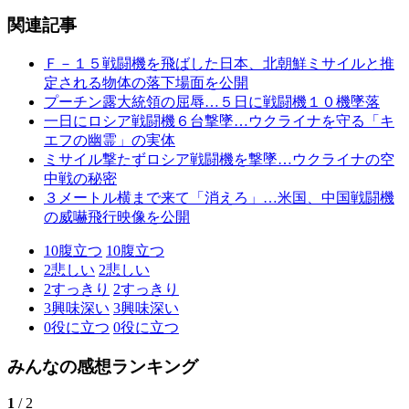
関連記事
Ｆ－１５戦闘機を飛ばした日本、北朝鮮ミサイルと推
定される物体の落下場面を公開
プーチン露大統領の屈辱…５日に戦闘機１０機墜落
一日にロシア戦闘機６台撃墜…ウクライナを守る「キ
エフの幽霊」の実体
ミサイル撃たずロシア戦闘機を撃墜…ウクライナの空
中戦の秘密
３メートル横まで来て「消えろ」…米国、中国戦闘機
の威嚇飛行映像を公開
10
腹立つ
10
腹立つ
2
悲しい
2
悲しい
2
すっきり
2
すっきり
3
興味深い
3
興味深い
0
役に立つ
0
役に立つ
みんなの感想ランキング
1
/ 2