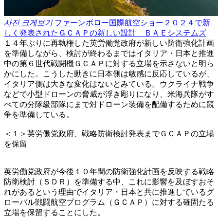
사진 크게보기
ファーンボロー国際航空ショー２０２４で新
しく発表されたＧＣＡＰの新しい設計 ＢＡＥシステムズ
１４年ぶりに再執権した英労働党政府が新しい防衛強化計画
を準備しながら、検討が終わるまではイタリア・日本と推進
中の第６世代戦闘機ＧＣＡＰに対する立場を示さないと明ら
かにした。こうした動きに日本側は敏感に反応しているが、
イタリア側は大きな変化はないとみている。ウクライナ戦争
などで小型ドローンの脅威が浮き彫りになり、米海兵隊がす
べての分隊級部隊にまで対ドローン装備を配備するために競
争を準備している。
＜１＞英労働党政府、戦略防衛検討発表までＧＣＡＰの立場
を保留
英労働党政府が今後１０年間の防衛強化計画を反映する戦略
防衛検討（ＳＤＲ）を準備する中、これに影響を及ぼすおそ
れがあるという理由でイタリア・日本と共に推進しているグ
ローバル戦闘航空プログラム（ＧＣＡＰ）に対する確固たる
立場を保留することにした。