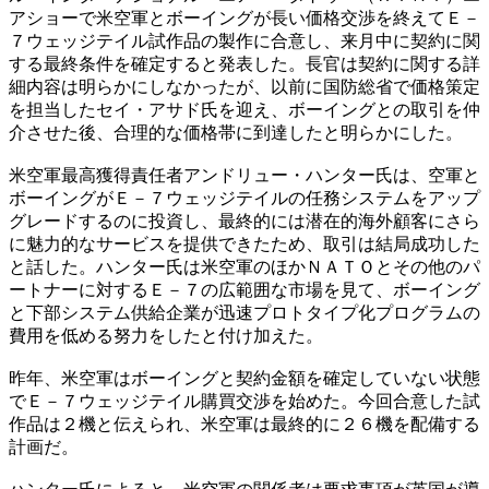
アショーで米空軍とボーイングが長い価格交渉を終えてＥ－
７ウェッジテイル試作品の製作に合意し、来月中に契約に関
する最終条件を確定すると発表した。長官は契約に関する詳
細内容は明らかにしなかったが、以前に国防総省で価格策定
を担当したセイ・アサド氏を迎え、ボーイングとの取引を仲
介させた後、合理的な価格帯に到達したと明らかにした。
米空軍最高獲得責任者アンドリュー・ハンター氏は、空軍と
ボーイングがＥ－７ウェッジテイルの任務システムをアップ
グレードするのに投資し、最終的には潜在的海外顧客にさら
に魅力的なサービスを提供できたため、取引は結局成功した
と話した。ハンター氏は米空軍のほかＮＡＴＯとその他のパ
ートナーに対するＥ－７の広範囲な市場を見て、ボーイング
と下部システム供給企業が迅速プロトタイプ化プログラムの
費用を低める努力をしたと付け加えた。
昨年、米空軍はボーイングと契約金額を確定していない状態
でＥ－７ウェッジテイル購買交渉を始めた。今回合意した試
作品は２機と伝えられ、米空軍は最終的に２６機を配備する
計画だ。