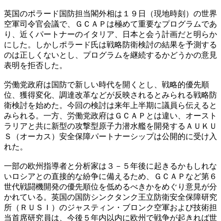
英国のポラード国防担当閣外相は１９日（現地時刻）の世界
空軍司令官会議で、ＧＣＡＰは極めて重要なプログラムであ
り、近くパートナーのイタリア、日本と会う計画だと明らか
にした。しかしポラード氏は戦略防衛検討の結果を予測する
のは正しくないとし、プログラムを継続するかどうかの意見
表明を拒否した。
労働党政府は国防で新しい時代を開くとし、戦略的優先順
位、獲得変化、調達改革などが反映されるとみられる戦略防
衛検討を始めた。今回の検討は来年上半期に議員ら伝えると
みられる。一方、労働党政府はＧＣＡＰとは違い、オースト
ラリアと共に新型の攻撃型原子力潜水艦を開発するＡＵＫＵ
Ｓ（オーカス）安全保障パートナーシップは公開的に受け入
れた。
一部の欧州指導者と分析家は３－５年後に起きるかもしれな
いロシアとの直接的な紛争に備えるため、ＧＣＡＰなど第６
世代戦闘機開発の優先順位を低めるべきかをめぐり意見が分
かれている。英国の国防シンクタンク王立防衛安全保障研究
所（ＲＵＳＩ）のジャスティン・ブロンク空軍および技術担
当首席研究員は、今後５年内以内に欧州で戦争が起きれば世