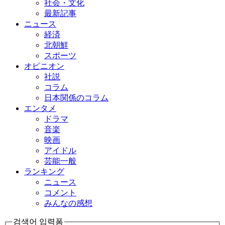
社会・文化
最新記事
ニュース
経済
北朝鮮
スポーツ
オピニオン
社説
コラム
日本関係のコラム
エンタメ
ドラマ
音楽
映画
アイドル
芸能一般
ランキング
ニュース
コメント
みんなの感想
검색어 입력폼