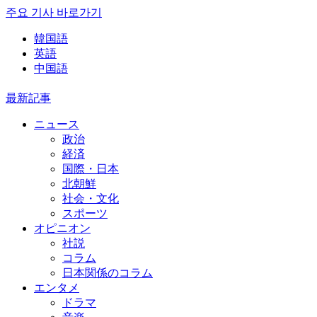
주요 기사 바로가기
韓国語
英語
中国語
最新記事
ニュース
政治
経済
国際・日本
北朝鮮
社会・文化
スポーツ
オピニオン
社説
コラム
日本関係のコラム
エンタメ
ドラマ