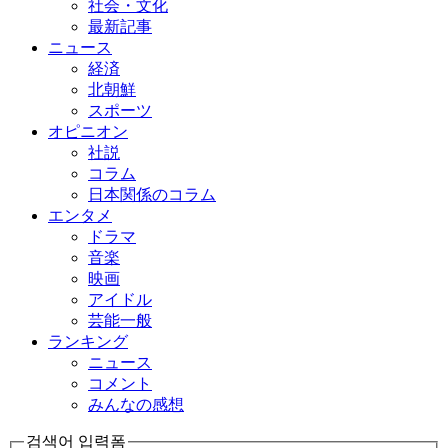
社会・文化
最新記事
ニュース
経済
北朝鮮
スポーツ
オピニオン
社説
コラム
日本関係のコラム
エンタメ
ドラマ
音楽
映画
アイドル
芸能一般
ランキング
ニュース
コメント
みんなの感想
검색어 입력폼