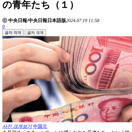
の青年たち（１）
ⓒ 中央日報/中央日報日本語版
2024.07.19 11:58
0
글자 작게
글자 크게
사진 크게보기
中国元