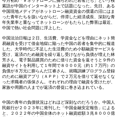
今月初め「＃ネットローンに捕らわれた若者たち」という検
索語が中国のインターネット上で話題になった。先日、ある
中国現地メディアがネットローン融資資金の償還の沼にはま
った青年たちを扱いながらだ。停滞した経済成長、深刻な青
年失業率と重なってネットローンがもたらした弊害は最近、
中国で熱い社会問題に浮上した。
中国法治日報は２日、生活費、学資金などを理由にネット簡
易融資を受けて借金地獄に陥った中国の若者を集中的に報道
した。大学時代に不足した生活費のため小額融資サービスを
受け、返済のため融資を繰り返し受けながら負債が増えた林
芳さん、電子製品購買のために借りた資金を返そうと９件の
融資サイトを利用して１年間で８０００元（約１７万円）の
負債が８万元に膨らんだ江睿さん、就職訓練プログラム登録
のために融資アプリ（ＡＰＰ）で２万元を借りて返せなくな
った求職者の張保さん。それぞれの理由で融資を受けたが、
家族や周囲の人までが返済の督促に巻き込まれている。
中国の青年の負債状況はどれほど深刻なのだろうか。中国人
民銀行が２０２３年に発刊した「中国金融安定報告」による
と、２０２２年の中国全体のネット融資総額３兆８０００億