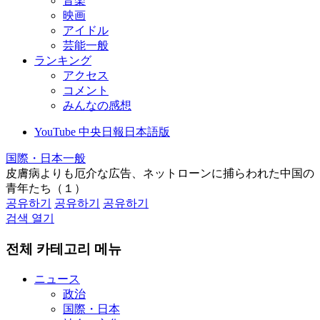
音楽
映画
アイドル
芸能一般
ランキング
アクセス
コメント
みんなの感想
YouTube 中央日報日本語版
国際・日本一般
皮膚病よりも厄介な広告、ネットローンに捕らわれた中国の
青年たち（１）
공유하기
공유하기
공유하기
검색 열기
전체 카테고리 메뉴
ニュース
政治
国際・日本