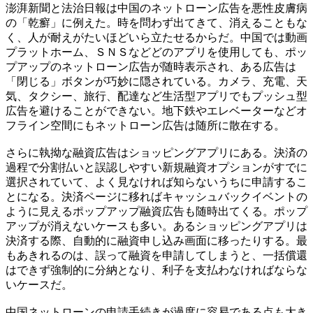
澎湃新聞と法治日報は中国のネットローン広告を悪性皮膚病
の「乾癬」に例えた。時を問わず出てきて、消えることもな
く、人が耐えがたいほどいら立たせるからだ。中国では動画
プラットホーム、ＳＮＳなどどのアプリを使用しても、ポッ
プアップのネットローン広告が随時表示され、ある広告は
「閉じる」ボタンが巧妙に隠されている。カメラ、充電、天
気、タクシー、旅行、配達など生活型アプリでもプッシュ型
広告を避けることができない。地下鉄やエレベーターなどオ
フライン空間にもネットローン広告は随所に散在する。
さらに執拗な融資広告はショッピングアプリにある。決済の
過程で分割払いと誤認しやすい新規融資オプションがすでに
選択されていて、よく見なければ知らないうちに申請するこ
とになる。決済ページに移ればキャッシュバックイベントの
ように見えるポップアップ融資広告も随時出てくる。ポップ
アップが消えないケースも多い。あるショッピングアプリは
決済する際、自動的に融資申し込み画面に移ったりする。最
もあきれるのは、誤って融資を申請してしまうと、一括償還
はできず強制的に分納となり、利子を支払わなければならな
いケースだ。
中国ネットローンの申請手続きが過度に容易である点も大き