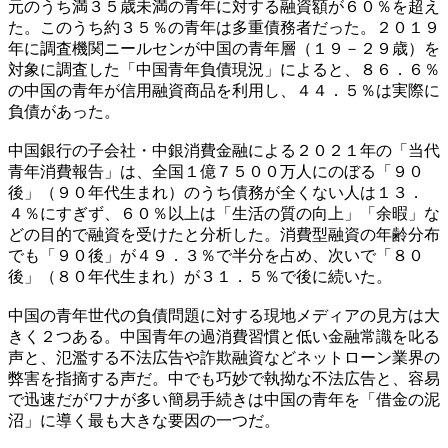
元のうち満３５歳未満の青年に対する融資額が６０％を超え
た。このうち約３５％の青年は多重債務者だった。２０１９
年に調査機関ニールセンが中国の青年層（１９－２９歳）を
対象に調査した「中国青年負債現況」によると、８６．６％
の中国の青年が信用融資商品を利用し、４４．５％は実際に
負債があった。
中国銀行の子会社・中銀消費金融による２０２１年の「当代
青年消費報告」は、全国１億７５００万人にのぼる「９０
後」（９０年代生まれ）のうち債務が全くない人は１３．
４％にすぎず、６０％以上は「生活の質の向上」「余暇」な
どの目的で融資を受けたと分析した。消費型融資の年齢分布
でも「９０後」が４９．３％で半分を占め、次いで「８０
後」（８０年代生まれ）が３１．５％で後に続いた。
中国の青年世代の負債問題に対する現地メディアの見方は大
きく２つある。中国青年の過消費習慣と低い金融常識を叱る
声と、氾濫する不法広告や詐欺融資などネットローン業界の
弊害を指摘する声だ。中でも巧妙で執拗な不法広告と、容易
で迅速だがワナが多い簡易手続きは中国の青年を「借金の泥
沼」に導く最も大きな要因の一つだ。