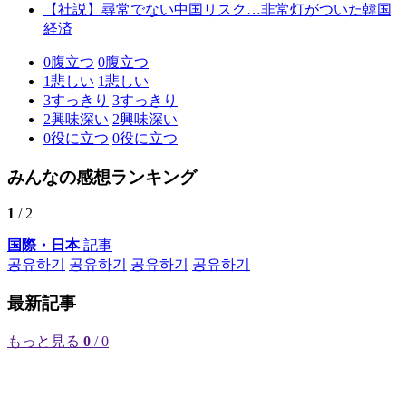
【社説】尋常でない中国リスク…非常灯がついた韓国
経済
0
腹立つ
0
腹立つ
1
悲しい
1
悲しい
3
すっきり
3
すっきり
2
興味深い
2
興味深い
0
役に立つ
0
役に立つ
みんなの感想ランキング
1
/ 2
国際・日本
記事
공유하기
공유하기
공유하기
공유하기
最新記事
もっと見る
0
/ 0