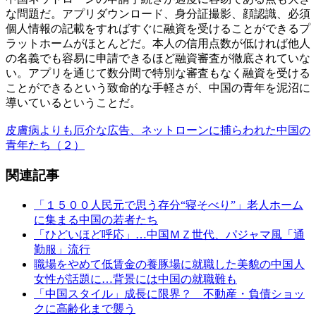
な問題だ。アプリダウンロード、身分証撮影、顔認識、必須
個人情報の記載をすればすぐに融資を受けることができるプ
ラットホームがほとんどだ。本人の信用点数が低ければ他人
の名義でも容易に申請できるほど融資審査が徹底されていな
い。アプリを通じて数分間で特別な審査もなく融資を受ける
ことができるという致命的な手軽さが、中国の青年を泥沼に
導いているということだ。
皮膚病よりも厄介な広告、ネットローンに捕らわれた中国の
青年たち（２）
関連記事
「１５００人民元で思う存分“寝そべり”」老人ホーム
に集まる中国の若者たち
「ひどいほど呼応」…中国ＭＺ世代、パジャマ風「通
勤服」流行
職場をやめて低賃金の養豚場に就職した美貌の中国人
女性が話題に…背景には中国の就職難も
「中国スタイル」成長に限界？ 不動産・負債ショッ
クに高齢化まで襲う