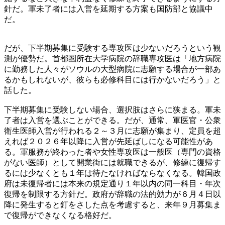
針だ。軍未了者には入営を延期する方案も国防部と協議中
だ。
だが、下半期募集に受験する専攻医は少ないだろうという観
測が優勢だ。首都圏所在大学病院の辞職専攻医は「地方病院
に勤務した人々がソウルの大型病院に志願する場合が一部あ
るかもしれないが、彼らも必修科目には行かないだろう」と
話した。
下半期募集に受験しない場合、選択肢はさらに狭まる。軍未
了者は入営を選ぶことができる。だが、通常、軍医官・公衆
衛生医師入営が行われる２～３月に志願が集まり、定員を超
えれば２０２６年以降に入営が先延ばしになる可能性があ
る。軍服務が終わった者や女性専攻医は一般医（専門の資格
がない医師）として開業街には就職できるが、修練に復帰す
るには少なくとも１年は待たなければならなくなる。韓国政
府は未復帰者には本来の規定通り１年以内の同一科目・年次
復帰を制限する方針だ。政府が辞職の法的効力が６月４日以
降に発生すると釘をさした点を考慮すると、来年９月募集ま
で復帰ができなくなる格好だ。