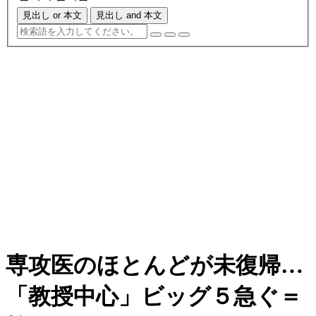
見出し or 本文
見出し and 本文
専攻医のほとんどが未復帰…
「教授中心」ビッグ５急ぐ＝