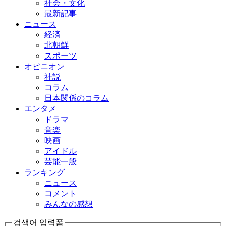
社会・文化
最新記事
ニュース
経済
北朝鮮
スポーツ
オピニオン
社説
コラム
日本関係のコラム
エンタメ
ドラマ
音楽
映画
アイドル
芸能一般
ランキング
ニュース
コメント
みんなの感想
검색어 입력폼