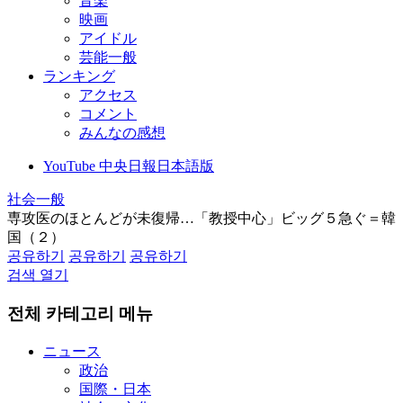
音楽
映画
アイドル
芸能一般
ランキング
アクセス
コメント
みんなの感想
YouTube 中央日報日本語版
社会一般
専攻医のほとんどが未復帰…「教授中心」ビッグ５急ぐ＝韓
国（２）
공유하기
공유하기
공유하기
검색 열기
전체 카테고리 메뉴
ニュース
政治
国際・日本