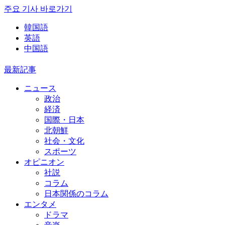
주요 기사 바로가기
韓国語
英語
中国語
最新記事
ニュース
政治
経済
国際・日本
北朝鮮
社会・文化
スポーツ
オピニオン
社説
コラム
日本関係のコラム
エンタメ
ドラマ