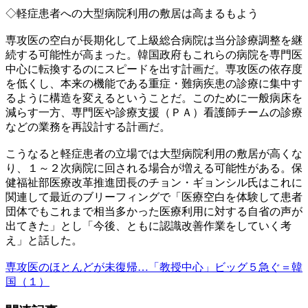
◇軽症患者への大型病院利用の敷居は高まるもよう
専攻医の空白が長期化して上級総合病院は当分診療調整を継
続する可能性が高まった。韓国政府もこれらの病院を専門医
中心に転換するのにスピードを出す計画だ。専攻医の依存度
を低くし、本来の機能である重症・難病疾患の診療に集中す
るように構造を変えるということだ。このために一般病床を
減らす一方、専門医や診療支援（ＰＡ）看護師チームの診療
などの業務を再設計する計画だ。
こうなると軽症患者の立場では大型病院利用の敷居が高くな
り、１～２次病院に回される場合が増える可能性がある。保
健福祉部医療改革推進団長のチョン・ギョンシル氏はこれに
関連して最近のブリーフィングで「医療空白を体験して患者
団体でもこれまで相当多かった医療利用に対する自省の声が
出てきた」とし「今後、ともに認識改善作業をしていく考
え」と話した。
専攻医のほとんどが未復帰…「教授中心」ビッグ５急ぐ＝韓
国（１）