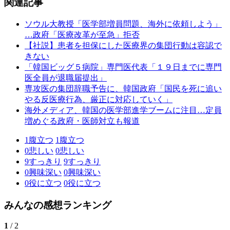
関連記事
ソウル大教授「医学部増員問題、海外に依頼しよう」
…政府「医療改革が至急」拒否
【社説】患者を担保にした医療界の集団行動は容認で
きない
「韓国ビッグ５病院」専門医代表「１９日までに専門
医全員が退職届提出」
専攻医の集団辞職予告に、韓国政府「国民を死に追い
やる反医療行為、厳正に対応していく」
海外メディア、韓国の医学部進学ブームに注目…定員
増めぐる政府・医師対立も報道
1
腹立つ
1
腹立つ
0
悲しい
0
悲しい
9
すっきり
9
すっきり
0
興味深い
0
興味深い
0
役に立つ
0
役に立つ
みんなの感想ランキング
1
/ 2