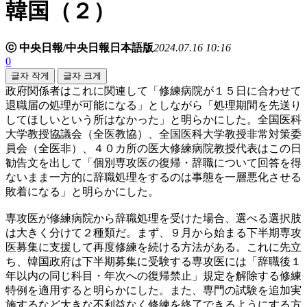
韓国（２）
ⓒ 中央日報/中央日報日本語版
2024.07.16 10:16
0
글자 작게
글자 크게
政府関係者はこれに関連して「修練病院が１５日に合わせて
退職届の処理が可能になる」としながら「処理期間を先送り
してほしいという所はなかった」と明らかにした。全国医科
大学教授協議会（全医教協）、全国医科大学教授非常対策委
員会（全医非）、４０カ所の医大修練病院教授代表はこの日
勧告文を出して「個別専攻医の復帰・辞職について回答を得
ないまま一方的に辞職処理をするのは事態を一層悪化させる
敗着になる」と明らかにした。
専攻医が修練病院から辞職処理を受けた場合、選べる選択肢
は大きく分けて２種類だ。まず、９月から始まる下半期専攻
医募集に支援して再度修練を続ける方法がある。これに先立
ち、韓国政府は下半期募集に受験する専攻医には「辞職後１
年以内の同じ科目・年次への復帰禁止」規定を解除する修練
特例を適用すると明らかにした。また、専門の試験を追加実
施するなど大きな不利益なく修練を終了できるようにする方