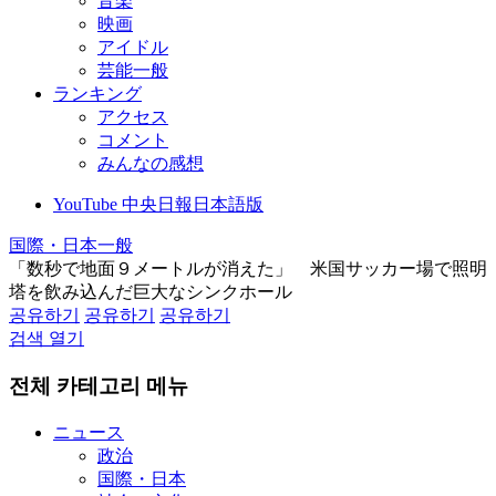
音楽
映画
アイドル
芸能一般
ランキング
アクセス
コメント
みんなの感想
YouTube 中央日報日本語版
国際・日本一般
「数秒で地面９メートルが消えた」 米国サッカー場で照明
塔を飲み込んだ巨大なシンクホール
공유하기
공유하기
공유하기
검색 열기
전체 카테고리 메뉴
ニュース
政治
国際・日本