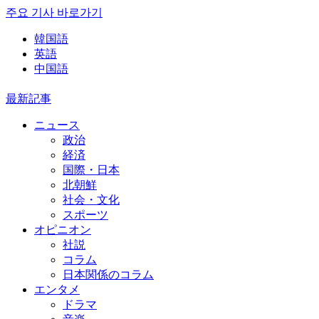
주요 기사 바로가기
韓国語
英語
中国語
最新記事
ニュース
政治
経済
国際・日本
北朝鮮
社会・文化
スポーツ
オピニオン
社説
コラム
日本関係のコラム
エンタメ
ドラマ