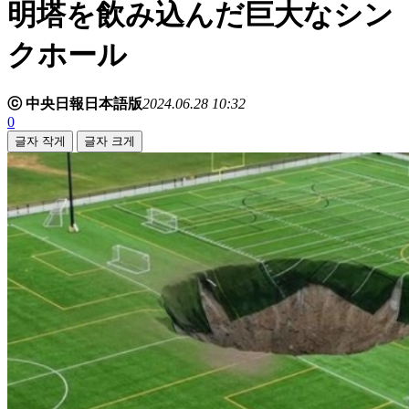
明塔を飲み込んだ巨大なシン
クホール
ⓒ 中央日報日本語版
2024.06.28 10:32
0
글자 작게
글자 크게