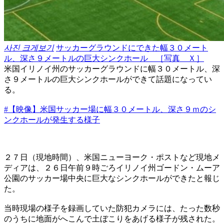
사진 크게보기
サッカーグラウンドにできた幅３０メート
ル、深さ９メートルの巨大シンクホール ［写真 Ｘ］
米国イリノイ州のサッカーグラウンドに幅３０メートル、深
さ９メートルの巨大シンクホールができて話題になってい
る。
#【映像】米国サッカー場に幅３０メートル、深さ９ｍのシ
ンクホールが発生する様子
２７日（現地時間）、米国ニューヨーク・ポストなど現地メ
ディアは、２６日午前９時ごろイリノイ州ゴードン・ムーア
公園のサッカー場中央に巨大なシンクホールができたと報じ
た。
当時現場の様子を録画していた防犯カメラには、たった数秒
のうちに地面がへこんで土ぼこりをあげる様子が残された。