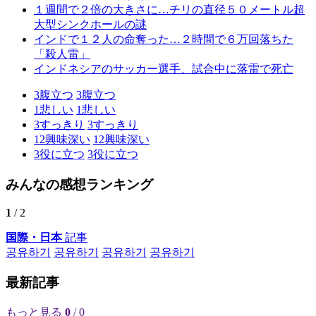
１週間で２倍の大きさに…チリの直径５０メートル超
大型シンクホールの謎
インドで１２人の命奪った…２時間で６万回落ちた
「殺人雷」
インドネシアのサッカー選手、試合中に落雷で死亡
3
腹立つ
3
腹立つ
1
悲しい
1
悲しい
3
すっきり
3
すっきり
12
興味深い
12
興味深い
3
役に立つ
3
役に立つ
みんなの感想ランキング
1
/ 2
国際・日本
記事
공유하기
공유하기
공유하기
공유하기
最新記事
もっと見る
0
/ 0