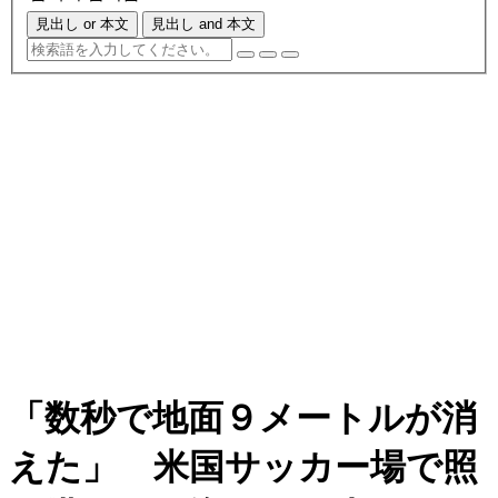
見出し or 本文
見出し and 本文
「数秒で地面９メートルが消
えた」 米国サッカー場で照