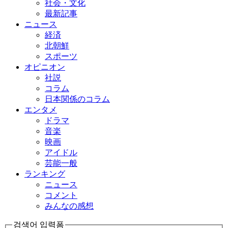
社会・文化
最新記事
ニュース
経済
北朝鮮
スポーツ
オピニオン
社説
コラム
日本関係のコラム
エンタメ
ドラマ
音楽
映画
アイドル
芸能一般
ランキング
ニュース
コメント
みんなの感想
검색어 입력폼