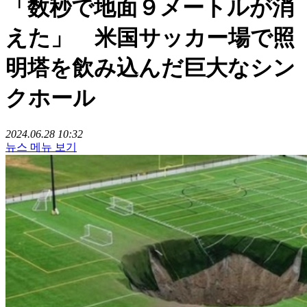
「数秒で地面９メートルが消
えた」 米国サッカー場で照
明塔を飲み込んだ巨大なシン
クホール
2024.06.28 10:32
뉴스 메뉴 보기