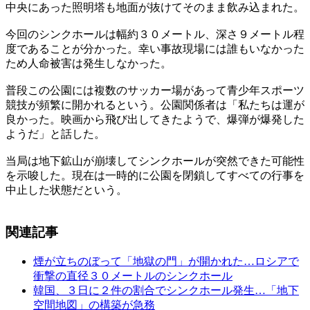
中央にあった照明塔も地面が抜けてそのまま飲み込まれた。
今回のシンクホールは幅約３０メートル、深さ９メートル程
度であることが分かった。幸い事故現場には誰もいなかった
ため人命被害は発生しなかった。
普段この公園には複数のサッカー場があって青少年スポーツ
競技が頻繁に開かれるという。公園関係者は「私たちは運が
良かった。映画から飛び出してきたようで、爆弾が爆発した
ようだ」と話した。
当局は地下鉱山が崩壊してシンクホールが突然できた可能性
を示唆した。現在は一時的に公園を閉鎖してすべての行事を
中止した状態だという。
関連記事
煙が立ちのぼって「地獄の門」が開かれた…ロシアで
衝撃の直径３０メートルのシンクホール
韓国、３日に２件の割合でシンクホール発生…「地下
空間地図」の構築が急務