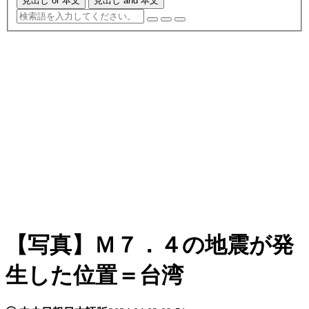
見出し or 本文
見出し and 本文
【写真】Ｍ７．４の地震が発
生した位置＝台湾