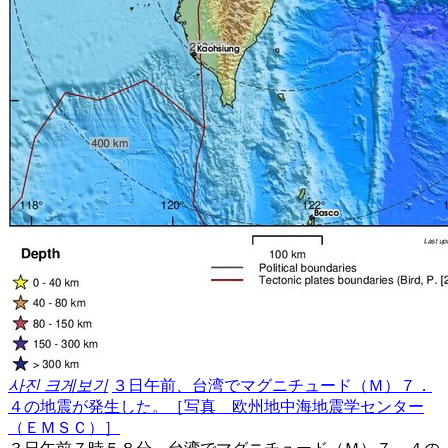
사진 크게보기
３日午前、台湾でマグニチュード（Ｍ）７．
４の地震が発生した。［写真 欧州地中海地震学センター
（ＥＭＳＣ）］