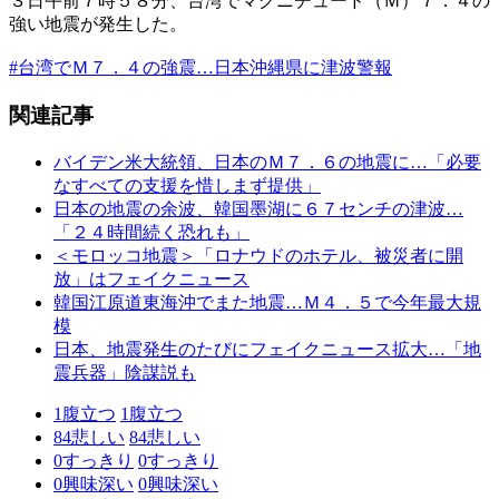
３日午前７時５８分、台湾でマグニチュード（Ｍ）７．４の
強い地震が発生した。
#台湾でＭ７．４の強震…日本沖縄県に津波警報
関連記事
バイデン米大統領、日本のＭ７．６の地震に…「必要
なすべての支援を惜しまず提供」
日本の地震の余波、韓国墨湖に６７センチの津波…
「２４時間続く恐れも」
＜モロッコ地震＞「ロナウドのホテル、被災者に開
放」はフェイクニュース
韓国江原道東海沖でまた地震…Ｍ４．５で今年最大規
模
日本、地震発生のたびにフェイクニュース拡大…「地
震兵器」陰謀説も
1
腹立つ
1
腹立つ
84
悲しい
84
悲しい
0
すっきり
0
すっきり
0
興味深い
0
興味深い