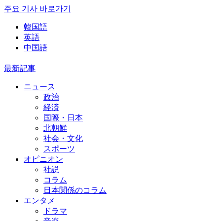
주요 기사 바로가기
韓国語
英語
中国語
最新記事
ニュース
政治
経済
国際・日本
北朝鮮
社会・文化
スポーツ
オピニオン
社説
コラム
日本関係のコラム
エンタメ
ドラマ