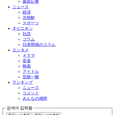
最新記事
ニュース
経済
北朝鮮
スポーツ
オピニオン
社説
コラム
日本関係のコラム
エンタメ
ドラマ
音楽
映画
アイドル
芸能一般
ランキング
ニュース
コメント
みんなの感想
검색어 입력폼