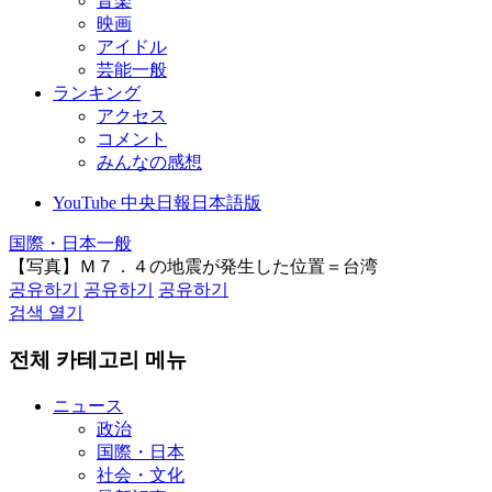
音楽
映画
アイドル
芸能一般
ランキング
アクセス
コメント
みんなの感想
YouTube 中央日報日本語版
国際・日本一般
【写真】Ｍ７．４の地震が発生した位置＝台湾
공유하기
공유하기
공유하기
검색 열기
전체 카테고리 메뉴
ニュース
政治
国際・日本
社会・文化