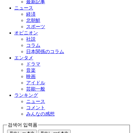
最新記事
ニュース
経済
北朝鮮
スポーツ
オピニオン
社説
コラム
日本関係のコラム
エンタメ
ドラマ
音楽
映画
アイドル
芸能一般
ランキング
ニュース
コメント
みんなの感想
검색어 입력폼