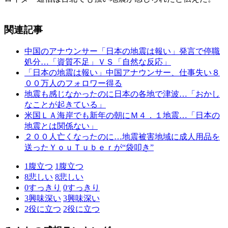
関連記事
中国のアナウンサー「日本の地震は報い」発言で停職
処分…「資質不足」ＶＳ「自然な反応」
「日本の地震は報い」中国アナウンサー、仕事失い８
００万人のフォロワー得る
地震も感じなかったのに日本の各地で津波…「おかし
なことが起きている」
米国ＬＡ海岸でも新年の朝にＭ４．１地震…「日本の
地震とは関係ない」
２００人亡くなったのに…地震被害地域に成人用品を
送ったＹｏｕＴｕｂｅｒが“袋叩き”
1
腹立つ
1
腹立つ
8
悲しい
8
悲しい
0
すっきり
0
すっきり
3
興味深い
3
興味深い
2
役に立つ
2
役に立つ