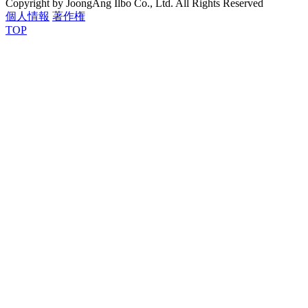
Copyright by JoongAng Ilbo Co., Ltd. All Rights Reserved
個人情報
著作権
TOP