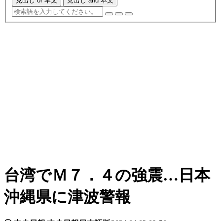
見出し or 本文
見出し and 本文
台湾でＭ７．４の強震…日本
沖縄県に津波警報