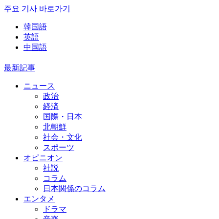
주요 기사 바로가기
韓国語
英語
中国語
最新記事
ニュース
政治
経済
国際・日本
北朝鮮
社会・文化
スポーツ
オピニオン
社説
コラム
日本関係のコラム
エンタメ
ドラマ