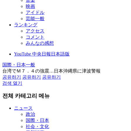
音楽
映画
アイドル
芸能一般
ランキング
アクセス
コメント
みんなの感想
YouTube 中央日報日本語版
国際・日本一般
台湾でＭ７．４の強震…日本沖縄県に津波警報
공유하기
공유하기
공유하기
검색 열기
전체 카테고리 메뉴
ニュース
政治
国際・日本
社会・文化