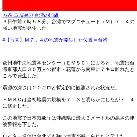
사진 크게보기
台湾の国旗
３日午前７時５８分、台湾でマグニチュード（Ｍ）７．４の
強い地震が発生した。
#【写真】Ｍ７．４の地震が発生した位置＝台湾
欧州地中海地震学センター（ＥＭＳＣ）によると、地震は台
湾東部人口３５万人の都市・花蓮から南東に７キロ離れたと
ころで発生した。
震源の深さは２０キロと暫定的に観測された状況だ。
ＥＭＳＣは当初地震の規模を７．３と明らかにしたが７．４
に修正した。
この地震で日本気象庁は沖縄県に最大３メートルの高さの津
波警報を下した。
ロイター通信は台北でも強い地震が感じられたと伝えた。