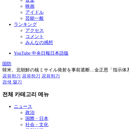
音楽
映画
アイドル
芸能一般
ランキング
アクセス
コメント
みんなの感想
YouTube 中央日報日本語版
国防
韓米、北朝鮮の核ミサイル発射を事前遮断…金正恩「指示体
공유하기
공유하기
공유하기
검색 열기
전체 카테고리 메뉴
ニュース
政治
国際・日本
社会・文化