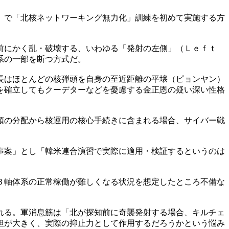
）で「北核ネットワーキング無力化」訓練を初めて実施する方
射前にかく乱・破壊する、いわゆる「発射の左側」（Ｌｅｆｔ
系の一部を断つ方式だ。
長はほとんどの核弾頭を自身の至近距離の平壌（ピョンヤン）
を確立してもクーデターなどを憂慮する金正恩の疑い深い性格
頭の分配から核運用の核心手続きに含まれる場合、サイバー戦
事案」とし「韓米連合演習で実際に適用・検証するというのは
３軸体系の正常稼働が難しくなる状況を想定したところ不備な
れる。軍消息筋は「北が探知前に奇襲発射する場合、キルチェ
担が大きく、実際の抑止力として作用するだろうかという悩み