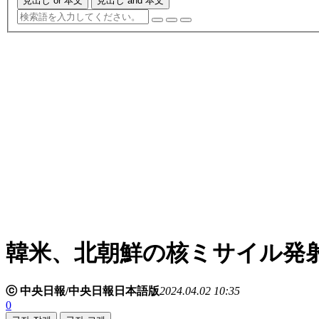
見出し or 本文
見出し and 本文
韓米、北朝鮮の核ミサイル発
ⓒ 中央日報/中央日報日本語版
2024.04.02 10:35
0