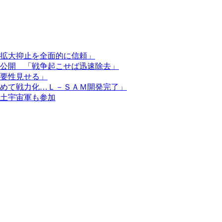
拡大抑止を全面的に信頼」
公開 「戦争起こせば迅速除去」
要性見せる」
めて戦力化…Ｌ－ＳＡＭ開発完了」
土宇宙軍も参加