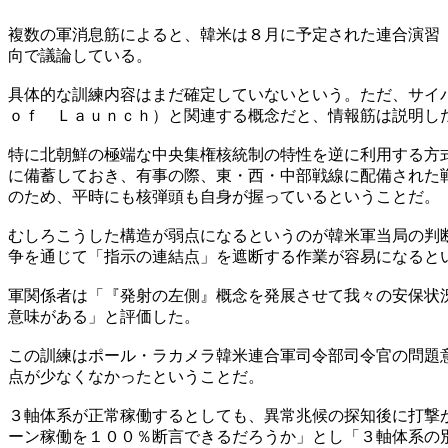
複数の軍消息筋によると、韓米は８月に予定された連合演習
向で議論している。
具体的な訓練内容はまだ確定していないという。ただ、サイ
ｏｆ Ｌａｕｎｃｈ）と関連する概念だと、情報筋は説明し
特に北朝鮮の極端な中央集権核統制の特性を逆に利用する方
に備蓄しておき、有事の際、東・西・中部戦線に配備された
のため、平時にも核弾頭も自身が握っているということだ。
むしろこうした構造が弱点になるというのが韓米軍当局の判
争を通じて「指示の連結点」を遮断する作業が容易になると
軍関係者は「『発射の左側』概念を発展させて我々の安保状
意味がある」と評価した。
この訓練はポール・ラカメラ韓米連合軍司令部司令官の問題
点が少なくなかったということだ。
３軸体系が正常稼働するとしても、異常兆候の探知後に打撃
ーン稼働を１００％断言できるだろうか」とし「３軸体系の