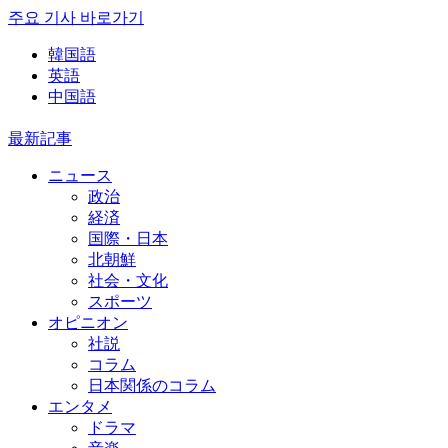
주요 기사 바로가기
韓国語
英語
中国語
最新記事
ニュース
政治
経済
国際・日本
北朝鮮
社会・文化
スポーツ
オピニオン
社説
コラム
日本関係のコラム
エンタメ
ドラマ