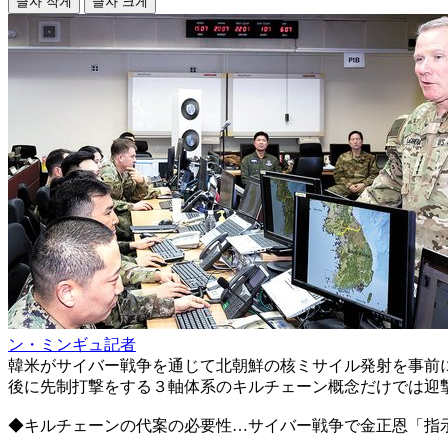
글자 작게
글자 크게
ン・ミンギュ記者
韓米がサイバー戦争を通じて北朝鮮の核ミサイル発射を事前
後に先制打撃をする３軸体系のキルチェーン概念だけでは迎
◆キルチェーンの代案の必要性…サイバー戦争で金正恩「指