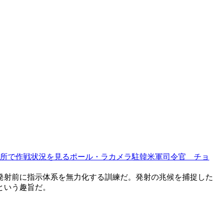
所で作戦状況を見るポール・ラカメラ駐韓米軍司令官 チョ
発射前に指示体系を無力化する訓練だ。発射の兆候を捕捉した
という趣旨だ。