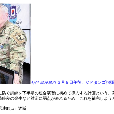
사진 크게보기
３月９日午後、ＣＰタンゴ指揮
に防ぐ訓練を下半期の連合演習に初めて導入する計画という。
撃時差の発生など対応に弱点が表れるため、これを補完しよう
示連結点」遮断