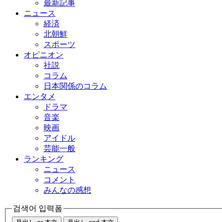
最新記事
ニュース
経済
北朝鮮
スポーツ
オピニオン
社説
コラム
日本関係のコラム
エンタメ
ドラマ
音楽
映画
アイドル
芸能一般
ランキング
ニュース
コメント
みんなの感想
검색어 입력폼