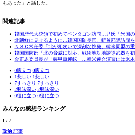
もあった」と話した。
関連記事
韓国歴代大統領で初めてペンタゴン訪問…尹氏「米国の
北朝鮮に見せるように…韓国国防長官、斬首部隊訪問を
ＮＳＣ常任委「北が相次いで深刻な挑発、韓米同盟の重
韓国国防部「北の脅威に対応、戦術地対地誘導武器を初
金正恩委員長が「装甲車運転」…韓米連合演習には米本
0
腹立つ
0
腹立つ
1
悲しい
1
悲しい
7
すっきり
7
すっきり
2
興味深い
2
興味深い
0
役に立つ
0
役に立つ
みんなの感想ランキング
1
/ 2
政治
記事