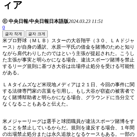
ィア
ⓒ 中央日報/中央日報日本語版
2024.03.23 11:51
0
글자 작게
글자 크게
米プロ野球（ＭＬＢ）スターの大谷翔平（３０、ＬＡドジャ
ース）が自身の通訳、水原一平氏の借金を賭博のためと知り
ながら肩代わりしたのではという主張が提起された。こうし
た主張が事実と明らかになる場合、違法スポーツ賭博を禁止
するリーグ規則に基づき大谷は出場停止処分を受ける可能性
がある。
ＬＡタイムズなど米現地メディアは２１日、今回の事件に関
する法律専門家の言葉を引用し、もし大谷が窃盗の被害者で
なく賭博幇助者と明らかになる場合、グラウンドに当分立て
なくなることもあると伝えた。
米メジャーリーグは選手と球団職員が違法スポーツ賭博をす
ることを禁止しているからだ。規則を違反する場合、１年間
の出場禁止処分または永久追放となるケースもある。一部の