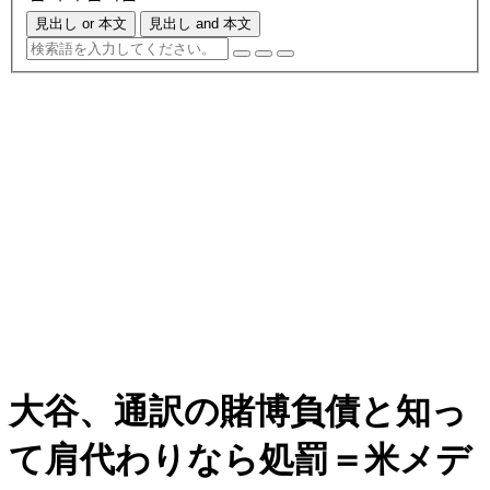
見出し or 本文
見出し and 本文
大谷、通訳の賭博負債と知っ
て肩代わりなら処罰＝米メデ