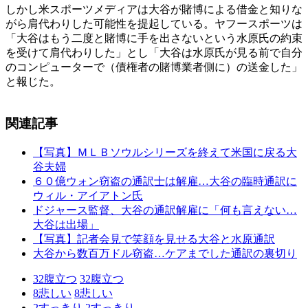
しかし米スポーツメディアは大谷が賭博による借金と知りな
がら肩代わりした可能性を提起している。ヤフースポーツは
「大谷はもう二度と賭博に手を出さないという水原氏の約束
を受けて肩代わりした」とし「大谷は水原氏が見る前で自分
のコンピューターで（債権者の賭博業者側に）の送金した」
と報じた。
関連記事
【写真】ＭＬＢソウルシリーズを終えて米国に戻る大
谷夫婦
６０億ウォン窃盗の通訳士は解雇…大谷の臨時通訳に
ウィル・アイアトン氏
ドジャース監督、大谷の通訳解雇に「何も言えない…
大谷は出場」
【写真】記者会見で笑顔を見せる大谷と水原通訳
大谷から数百万ドル窃盗…ケアまでした通訳の裏切り
32
腹立つ
32
腹立つ
8
悲しい
8
悲しい
2
すっきり
2
すっきり