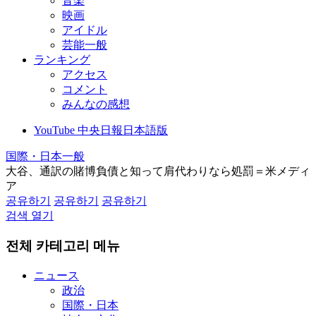
音楽
映画
アイドル
芸能一般
ランキング
アクセス
コメント
みんなの感想
YouTube 中央日報日本語版
国際・日本一般
大谷、通訳の賭博負債と知って肩代わりなら処罰＝米メディ
ア
공유하기
공유하기
공유하기
검색 열기
전체 카테고리 메뉴
ニュース
政治
国際・日本