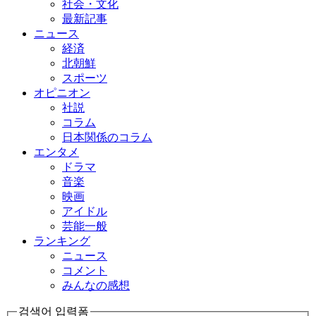
社会・文化
最新記事
ニュース
経済
北朝鮮
スポーツ
オピニオン
社説
コラム
日本関係のコラム
エンタメ
ドラマ
音楽
映画
アイドル
芸能一般
ランキング
ニュース
コメント
みんなの感想
검색어 입력폼