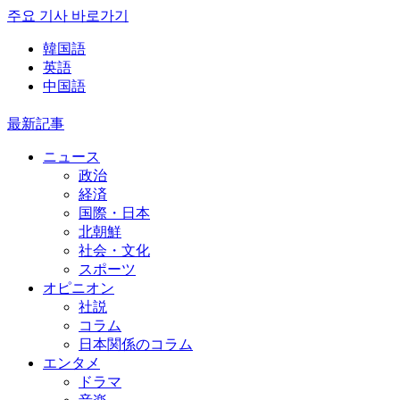
주요 기사 바로가기
韓国語
英語
中国語
最新記事
ニュース
政治
経済
国際・日本
北朝鮮
社会・文化
スポーツ
オピニオン
社説
コラム
日本関係のコラム
エンタメ
ドラマ