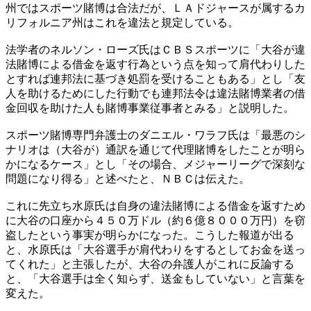
州ではスポーツ賭博は合法だが、ＬＡドジャースが属するカ
リフォルニア州はこれを違法と規定している。
法学者のネルソン・ローズ氏はＣＢＳスポーツに「大谷が違
法賭博による借金を返す行為という点を知って肩代わりした
とすれば連邦法に基づき処罰を受けることもある」とし「友
人を助けるためにした行動でも連邦法令は違法賭博業者の借
金回収を助けた人も賭博事業従事者とみる」と説明した。
スポーツ賭博専門弁護士のダニエル・ワラフ氏は「最悪のシ
ナリオは（大谷が）通訳を通じて代理賭博をしたことが明ら
かになるケース」とし「その場合、メジャーリーグで深刻な
問題になり得る」と述べたと、ＮＢＣは伝えた。
これに先立ち水原氏は自身の違法賭博による借金を返すため
に大谷の口座から４５０万ドル（約６億８０００万円）を窃
盗したという事実が明らかになった。こうした報道が出る
と、水原氏は「大谷選手が肩代わりをするとしてお金を送っ
てくれた」と主張したが、大谷の弁護人がこれに反論する
と、「大谷選手は全く知らず、送金もしていない」と言葉を
変えた。