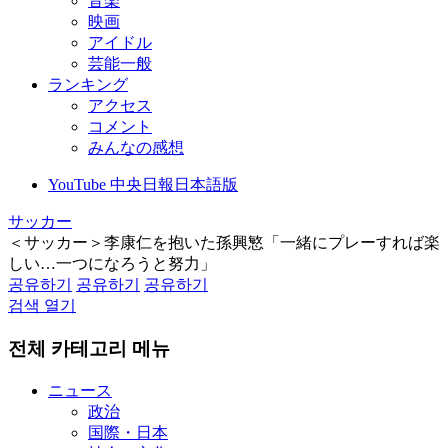
音楽
映画
アイドル
芸能一般
ランキング
アクセス
コメント
みんなの感想
YouTube 中央日報日本語版
サッカー
＜サッカー＞李康仁を抱いた孫興慜「一緒にプレーすれば楽
しい…一つになろうと努力」
공유하기
공유하기
공유하기
검색 열기
전체 카테고리 메뉴
ニュース
政治
国際・日本