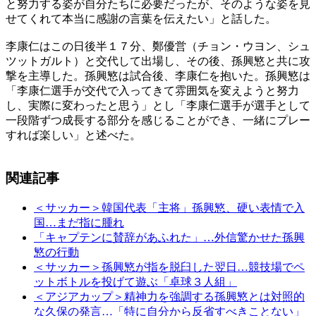
と努力する姿が自分たちに必要だったが、そのような姿を見
せてくれて本当に感謝の言葉を伝えたい」と話した。
李康仁はこの日後半１７分、鄭優営（チョン・ウヨン、シュ
ツットガルト）と交代して出場し、その後、孫興慜と共に攻
撃を主導した。孫興慜は試合後、李康仁を抱いた。孫興慜は
「李康仁選手が交代で入ってきて雰囲気を変えようと努力
し、実際に変わったと思う」とし「李康仁選手が選手として
一段階ずつ成長する部分を感じることができ、一緒にプレー
すれば楽しい」と述べた。
関連記事
＜サッカー＞韓国代表「主将」孫興慜、硬い表情で入
国…まだ指に腫れ
「キャプテンに賛辞があふれた」…外信驚かせた孫興
慜の行動
＜サッカー＞孫興慜が指を脱臼した翌日…競技場でペ
ットボトルを投げて遊ぶ「卓球３人組」
＜アジアカップ＞精神力を強調する孫興慜とは対照的
な久保の発言…「特に自分から反省すべきことない」