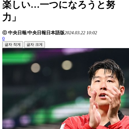
楽しい…一つになろうと努
力」
ⓒ 中央日報/中央日報日本語版
2024.03.22 10:02
0
글자 작게
글자 크게