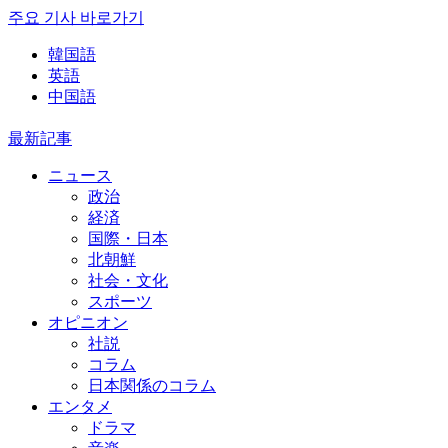
주요 기사 바로가기
韓国語
英語
中国語
最新記事
ニュース
政治
経済
国際・日本
北朝鮮
社会・文化
スポーツ
オピニオン
社説
コラム
日本関係のコラム
エンタメ
ドラマ