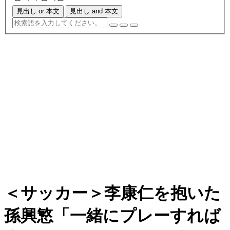
見出し or 本文
見出し and 本文
＜サッカー＞李康仁を抱いた
孫興慜「一緒にプレーすれば