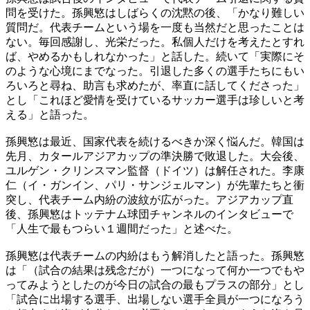
問を受けた。孫興慜はしばらくの沈黙の後、「かなり難しい
質問だ。代表チームという場を一度も当然だと思ったことは
ない。毎回感謝し、光栄だった。私個人だけを考えたとすれ
ば、やめるかもしれなかった」と話した。続いて「実際にそ
のような心境にまでなった。引退した多くの選手たちにもい
ろいろと尋ね、助言も求めたが、率直に話してくださった」
とし「これほど愛情を受けているサッカー選手は珍しいと考
える」と語った。
孫興慜は最近、国家代表を続けるべきか深く悩んだ。韓国は
先月、カタールアジアカップの準決勝で敗退した。大会後、
ユルゲン・クリンスマン監督（ドイツ）は解任された。李康
仁（イ・ガンイン、パリ・サンジェルマン）が先輩たちと衝
突し、代表チーム内紛の波紋が広がった。アジアカップ直
後、孫興慜はトッテナム球団チャンネルのインタビューで
「人生で最もつらい１週間だった」と述べた。
孫興慜は代表チームの内紛はもう解消したと語った。孫興慜
は「（試合の結果は残念だが）一つになって何か一つでもや
ってみようとしたのが今日の試合の最もプラスの部分」とし
「試合に出場する選手、出場しない選手全員が一つになろう