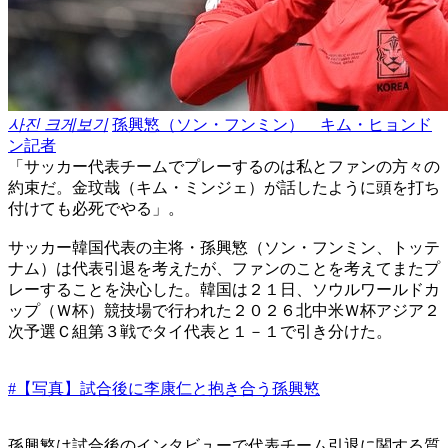
사진 크게보기
孫興慜（ソン・フンミン） キム・ヒョンド
ン記者
「サッカー代表チームでプレーするのは私とファンの方々の
約束だ。金玟哉（キム・ミンジェ）が話したように頭を打ち
付けても必死でやる」。
サッカー韓国代表の主将・孫興慜（ソン・フンミン、トッテ
ナム）は代表引退を考えたが、ファンのことを考えてまたプ
レーすることを決心した。韓国は２１日、ソウルワールドカ
ップ（Ｗ杯）競技場で行われた２０２６北中米Ｗ杯アジア２
次予選Ｃ組第３戦でタイ代表と１－１で引き分けた。
#【写真】試合後に李康仁と抱き合う孫興慜
孫興慜は試合後のインタビューで代表チーム引退に関する質