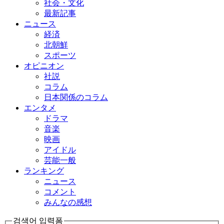
社会・文化
最新記事
ニュース
経済
北朝鮮
スポーツ
オピニオン
社説
コラム
日本関係のコラム
エンタメ
ドラマ
音楽
映画
アイドル
芸能一般
ランキング
ニュース
コメント
みんなの感想
검색어 입력폼