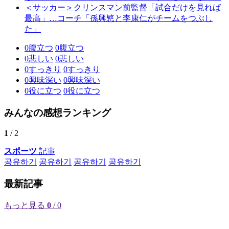
＜サッカー＞クリンスマン前監督「試合だけを見れば
最高」…コーチ「孫興慜と李康仁がチームをつぶし
た」
0
腹立つ
0
腹立つ
0
悲しい
0
悲しい
0
すっきり
0
すっきり
0
興味深い
0
興味深い
0
役に立つ
0
役に立つ
みんなの感想ランキング
1
/ 2
スポーツ
記事
공유하기
공유하기
공유하기
공유하기
最新記事
もっと見る
0
/ 0