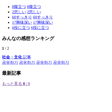
8
腹立つ
8
腹立つ
2
悲しい
2
悲しい
60
すっきり
60
すっきり
17
興味深い
17
興味深い
6
役に立つ
6
役に立つ
みんなの感想ランキング
1
/ 2
社会・文化
記事
공유하기
공유하기
공유하기
공유하기
最新記事
もっと見る
0
/ 0