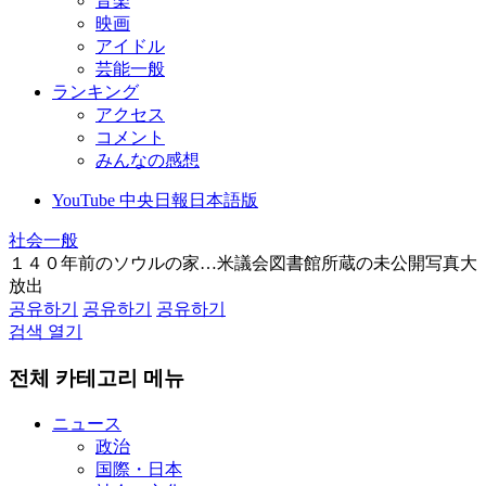
音楽
映画
アイドル
芸能一般
ランキング
アクセス
コメント
みんなの感想
YouTube 中央日報日本語版
社会一般
１４０年前のソウルの家…米議会図書館所蔵の未公開写真大
放出
공유하기
공유하기
공유하기
검색 열기
전체 카테고리 메뉴
ニュース
政治
国際・日本