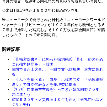
写真の場合、現存する崇礼門の写真のうち最も古い写真だ。
◇米日刊紙が見た１９００年代初めのソウル
米ニューヨークで発行された日刊紙「ニューヨークワールド
ジャーナルトリビューン」が１９２０年代から廃刊となる６
７年まで撮影した写真およそ１００万枚を議会図書館に寄贈
したもので、すべて未公開写真。
関連記事
「景福宮落書き」に怒った徐坰徳氏「見せしめのため
にも強力処罰を」＝韓国
韓国でまた山火事…「一瞬で文化財焼失、途方に暮れ
る」
「うんちを食べる」「野巫」…韓国与党、「品位維持
違反」で野党代表などを倫理委に提訴
【社説】自由民主主義を守ってきた韓米同盟７０年、
共に進もう
建築６２５年・火災復旧１０年を迎え「崇礼門記念メ
ダル」発行