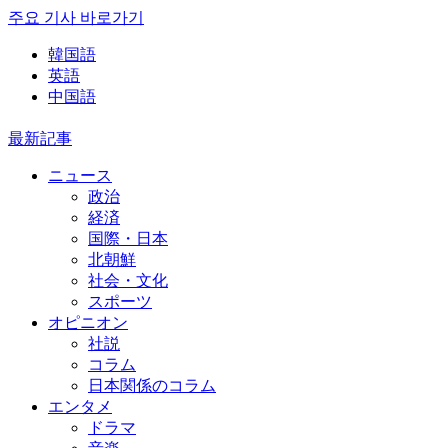
주요 기사 바로가기
韓国語
英語
中国語
最新記事
ニュース
政治
経済
国際・日本
北朝鮮
社会・文化
スポーツ
オピニオン
社説
コラム
日本関係のコラム
エンタメ
ドラマ