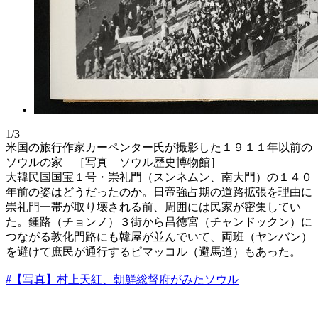
1/3
米国の旅行作家カーペンター氏が撮影した１９１１年以前の
ソウルの家 ［写真 ソウル歴史博物館］
大韓民国国宝１号・崇礼門（スンネムン、南大門）の１４０
年前の姿はどうだったのか。日帝強占期の道路拡張を理由に
崇礼門一帯が取り壊される前、周囲には民家が密集してい
た。鍾路（チョンノ）３街から昌徳宮（チャンドックン）に
つながる敦化門路にも韓屋が並んでいて、両班（ヤンバン）
を避けて庶民が通行するピマッコル（避馬道）もあった。
#【写真】村上天紅、朝鮮総督府がみたソウル