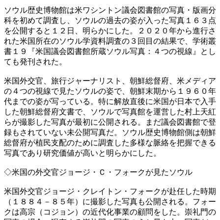
ソウル歴史博物館は米ワシントン議会図書館の写真・版画分
科を初めて調査し、ソウルの過去の姿が入った写真１６３点
を公開すると１２日、明らかにした。２０２０年から進行さ
れた米国所在のソウル学資料調査の３回目の結果で、学術叢
書１９『米国議会図書館所蔵ソウル写真：４つの視線』とし
ても発刊された。
米国外交官、旅行ジャーナリスト、朝鮮総督府、米メディア
の４つの視線で見たソウルの姿で、朝鮮末期から１９６０年
代までの姿が写っている。特に解放直後に米国が日本で入手
した朝鮮総督府文書で、ソウルで写真館を運営した村上天紅
らが撮影した写真が最初に公開される。まだ議会図書館で登
録もされていない未公開写真だ。ソウル歴史博物館側は朝鮮
総督府が植民支配のために調査した多様な脈絡を把握できる
写真であり研究価値が高いと明らかにした。
◇米国の外交官ジョージ・Ｃ・フォークが見たソウル
米国外交官ジョージ・クレイトン・フォークが赴任した時期
（１８８４－８５年）に撮影した写真も公開される。フォー
クは高宗（コジョン）の近代化事業の顧問をした。崇礼門の