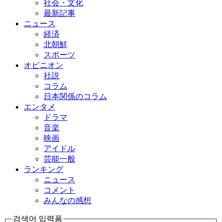
社会・文化
最新記事
ニュース
経済
北朝鮮
スポーツ
オピニオン
社説
コラム
日本関係のコラム
エンタメ
ドラマ
音楽
映画
アイドル
芸能一般
ランキング
ニュース
コメント
みんなの感想
검색어 입력폼