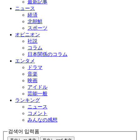
最新記事
ニュース
経済
北朝鮮
スポーツ
オピニオン
社説
コラム
日本関係のコラム
エンタメ
ドラマ
音楽
映画
アイドル
芸能一般
ランキング
ニュース
コメント
みんなの感想
검색어 입력폼