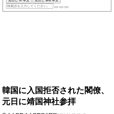
見出し or 本文
見出し and 本文
韓国に入国拒否された閣僚、
元日に靖国神社参拝