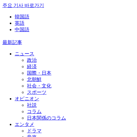
주요 기사 바로가기
韓国語
英語
中国語
最新記事
ニュース
政治
経済
国際・日本
北朝鮮
社会・文化
スポーツ
オピニオン
社説
コラム
日本関係のコラム
エンタメ
ドラマ