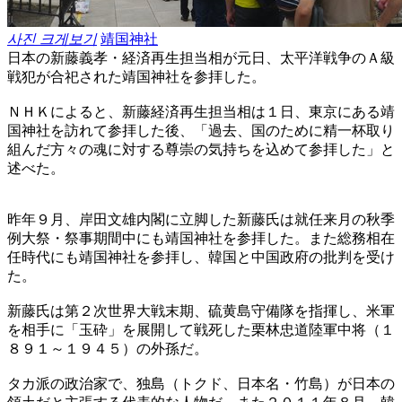
사진 크게보기
靖国神社
日本の新藤義孝・経済再生担当相が元日、太平洋戦争のＡ級
戦犯が合祀された靖国神社を参拝した。
ＮＨＫによると、新藤経済再生担当相は１日、東京にある靖
国神社を訪れて参拝した後、「過去、国のために精一杯取り
組んだ方々の魂に対する尊崇の気持ちを込めて参拝した」と
述べた。
昨年９月、岸田文雄内閣に立脚した新藤氏は就任来月の秋季
例大祭・祭事期間中にも靖国神社を参拝した。また総務相在
任時代にも靖国神社を参拝し、韓国と中国政府の批判を受け
た。
新藤氏は第２次世界大戦末期、硫黄島守備隊を指揮し、米軍
を相手に「玉砕」を展開して戦死した栗林忠道陸軍中将（１
８９１～１９４５）の外孫だ。
タカ派の政治家で、独島（トクド、日本名・竹島）が日本の