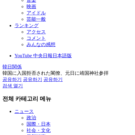
音楽
映画
アイドル
芸能一般
ランキング
アクセス
コメント
みんなの感想
YouTube 中央日報日本語版
韓日関係
韓国に入国拒否された閣僚、元日に靖国神社参拝
공유하기
공유하기
공유하기
검색 열기
전체 카테고리 메뉴
ニュース
政治
国際・日本
社会・文化