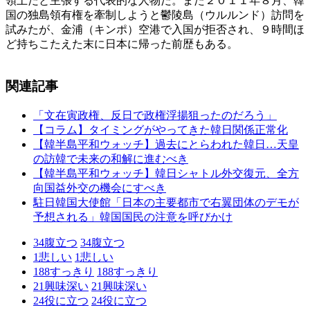
領土だと主張する代表的な人物だ。また２０１１年８月、韓
国の独島領有権を牽制しようと鬱陵島（ウルルンド）訪問を
試みたが、金浦（キンポ）空港で入国が拒否され、９時間ほ
ど持ちこたえた末に日本に帰った前歴もある。
関連記事
「文在寅政権、反日で政権浮揚狙ったのだろう」
【コラム】タイミングがやってきた韓日関係正常化
【韓半島平和ウォッチ】過去にとらわれた韓日…天皇
の訪韓で未来の和解に進むべき
【韓半島平和ウォッチ】韓日シャトル外交復元、全方
向国益外交の機会にすべき
駐日韓国大使館「日本の主要都市で右翼団体のデモが
予想される」韓国国民の注意を呼びかけ
34
腹立つ
34
腹立つ
1
悲しい
1
悲しい
188
すっきり
188
すっきり
21
興味深い
21
興味深い
24
役に立つ
24
役に立つ