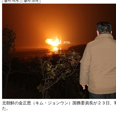
글자 작게
글자 크게
北朝鮮の金正恩（キム・ジョンウン）国務委員長が２３日、
た。