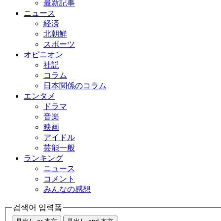
最新記事
ニュース
経済
北朝鮮
スポーツ
オピニオン
社説
コラム
日本関係のコラム
エンタメ
ドラマ
音楽
映画
アイドル
芸能一般
ランキング
ニュース
コメント
みんなの感想
검색어 입력폼