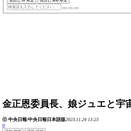
見出し or 本文
見出し and 本文
金正恩委員長、娘ジュエと宇
ⓒ 中央日報/中央日報日本語版
2023.11.24 13:23
0