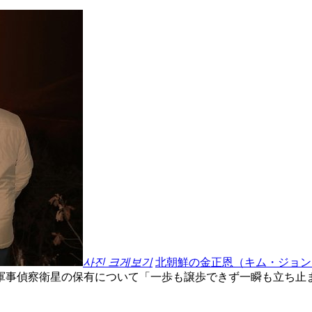
사진 크게보기
北朝鮮の金正恩（キム・ジョン
軍事偵察衛星の保有について「一歩も譲歩できず一瞬も立ち止