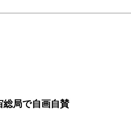
宙総局で自画自賛