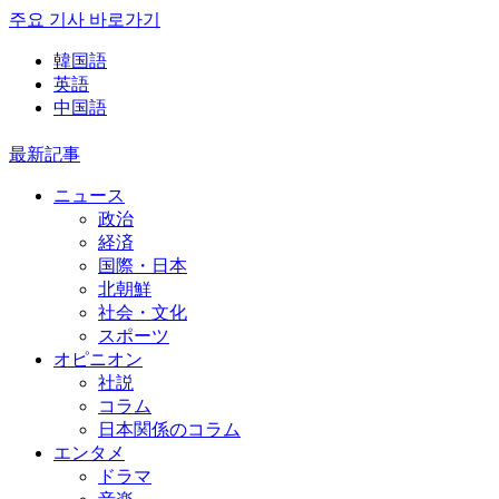
주요 기사 바로가기
韓国語
英語
中国語
最新記事
ニュース
政治
経済
国際・日本
北朝鮮
社会・文化
スポーツ
オピニオン
社説
コラム
日本関係のコラム
エンタメ
ドラマ