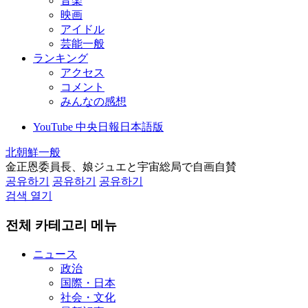
音楽
映画
アイドル
芸能一般
ランキング
アクセス
コメント
みんなの感想
YouTube 中央日報日本語版
北朝鮮一般
金正恩委員長、娘ジュエと宇宙総局で自画自賛
공유하기
공유하기
공유하기
검색 열기
전체 카테고리 메뉴
ニュース
政治
国際・日本
社会・文化