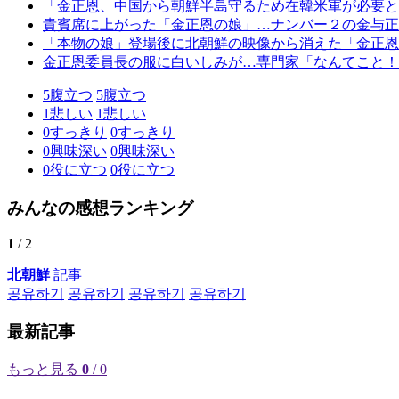
「金正恩、中国から朝鮮半島守るため在韓米軍が必要と
貴賓席に上がった「金正恩の娘」…ナンバー２の金与正
「本物の娘」登場後に北朝鮮の映像から消えた「金正恩
金正恩委員長の服に白いしみが…専門家「なんてこと！
5
腹立つ
5
腹立つ
1
悲しい
1
悲しい
0
すっきり
0
すっきり
0
興味深い
0
興味深い
0
役に立つ
0
役に立つ
みんなの感想ランキング
1
/ 2
北朝鮮
記事
공유하기
공유하기
공유하기
공유하기
最新記事
もっと見る
0
/ 0