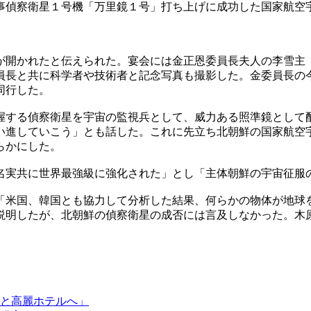
事偵察衛星１号機「万里鏡１号」打ち上げに成功した国家航空
が開かれたと伝えられた。宴会には金正恩委員長夫人の李雪主
員長と共に科学者や技術者と記念写真も撮影した。金委員長の
同行した。
握する偵察衛星を宇宙の監視兵として、威力ある照準鏡として
い進していこう」とも話した。これに先立ち北朝鮮の国家航空
らかにした。
名実共に世界最強級に強化された」とし「主体朝鮮の宇宙征服
「米国、韓国とも協力して分析した結果、何らかの物体が地球
説明したが、北朝鮮の偵察衛星の成否には言及しなかった。木
と高麗ホテルへ」