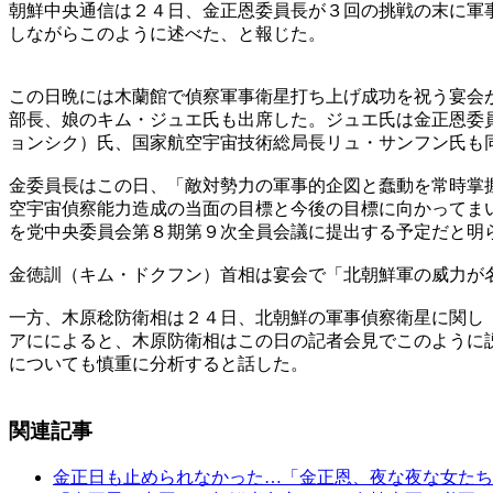
朝鮮中央通信は２４日、金正恩委員長が３回の挑戦の末に軍
しながらこのように述べた、と報じた。
この日晩には木蘭館で偵察軍事衛星打ち上げ成功を祝う宴会
部長、娘のキム・ジュエ氏も出席した。ジュエ氏は金正恩委
ョンシク）氏、国家航空宇宙技術総局長リュ・サンフン氏も
金委員長はこの日、「敵対勢力の軍事的企図と蠢動を常時掌
空宇宙偵察能力造成の当面の目標と今後の目標に向かってま
を党中央委員会第８期第９次全員会議に提出する予定だと明
金徳訓（キム・ドクフン）首相は宴会で「北朝鮮軍の威力が
一方、木原稔防衛相は２４日、北朝鮮の軍事偵察衛星に関し
アにによると、木原防衛相はこの日の記者会見でこのように
についても慎重に分析すると話した。
関連記事
金正日も止められなかった…「金正恩、夜な夜な女たち