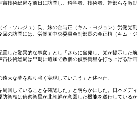
宇宙技術総局を前日に訪問し、科学者、技術者、幹部らを激励
（イ・ソルジュ）氏、妹の金与正（キム・ヨジョン）労働党副
今回の訪問には、労働党中央委員会副部長の金正植（キム・ジ
配置した驚異的な事変」とし「さらに奮発し、党が提示した航
宇宙技術総局は早期に追加で数個の偵察衛星を打ち上げる計画
の遠大な夢を粘り強く実現していこう」と述べた。
を周回していることを確認した」と明らかにした。日本メディ
原防衛相は偵察衛星が北朝鮮が意図した機能を遂行しているか