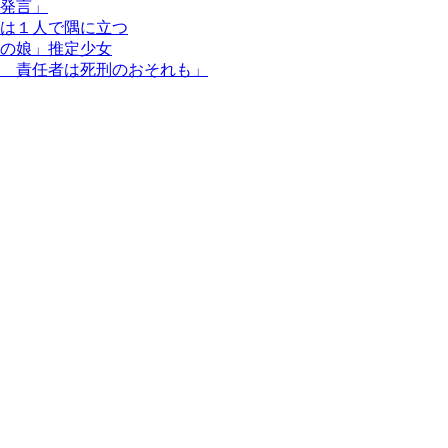
発言」
は１人で隅に立つ
の娘」推定少女
 責任者は死刑のおそれも」