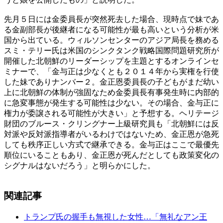
先月５日には金委員長が突然死去した場合、現時点で妹であ
る金副部長が後継者になる可能性が最も高いという分析が米
国から出ている。ウィルソンセンターのアジア局長を務める
スミ・テリー氏は米国のシンクタンク戦略国際問題研究所が
開催した北朝鮮のリーダーシップを主題とするオンラインセ
ミナーで、「金与正は少なくとも２０１４年から実権を行使
した妹でありナンバー２。金正恩委員長の子どもがまだ幼い
上に北朝鮮の体制が強固なため金委員長有事発生時に内部的
に急変事態が発生する可能性は少ない。その場合、金与正に
権力が委譲される可能性が大きい」と予想する。ヘリテージ
財団のブルース・クリングナー上級研究員も「北朝鮮には反
対派や反対派指導者がいるわけではないため、金正恩が急死
しても秩序正しい方式で継承できる。金与正はここで最優先
順位にいることもあり、金正恩が死んだとしても政策変化の
シグナルはないだろう」と明らかにした。
関連記事
トランプ氏の握手も無視した女性…「無礼なアン王