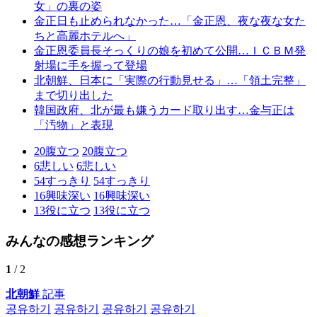
女」の裏の姿
金正日も止められなかった…「金正恩、夜な夜な女た
ちと高麗ホテルへ」
金正恩委員長そっくりの娘を初めて公開…ＩＣＢＭ発
射場に手を握って登場
北朝鮮、日本に「実際の行動見せる」…「領土完整」
まで切り出した
韓国政府、北が最も嫌うカード取り出す…金与正は
「汚物」と表現
20
腹立つ
20
腹立つ
6
悲しい
6
悲しい
54
すっきり
54
すっきり
16
興味深い
16
興味深い
13
役に立つ
13
役に立つ
みんなの感想ランキング
1
/ 2
北朝鮮
記事
공유하기
공유하기
공유하기
공유하기