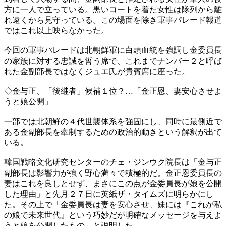
方に一人で立っている。黒いコートを着た女性は隊列から離
れ遠くから見守っている。この場面を除き軍事パレード報道
ではこれ以上映らなかった。
今回の軍事パレードは北朝鮮軍に白頭血統を強調し金委員長
の家族に対する忠誠を誓う席で、これまでナンバー２と呼ば
れた金副部長ではなくジュエ氏が貴賓席に座った。
◇金与正、「後継者」候補１位？…「金正恩、妻安心させよ
うと娘公開」
一部では北朝鮮の４代世襲体系を強固にし、同時に最側近で
ある金副部長を牽制するための政治的動きという解釈が出て
いる。
韓国戦略文化研究センターのチェ・ジンウク院長は「金与正
副部長は影響力が強く野心満々で積極的だ。金正恩委員長の
妻はこれを良しとせず、まさにこの点が金委員長が娘を公開
した理由」と先月２７日に英紙ザ・タイムズに明らかにし
た。その上で「金委員長は妻を安心させ、妹には『これが私
の娘で未来世代』という巧妙だが明確なメッセージを与えよ
うと娘を公開したもの」と説明した。