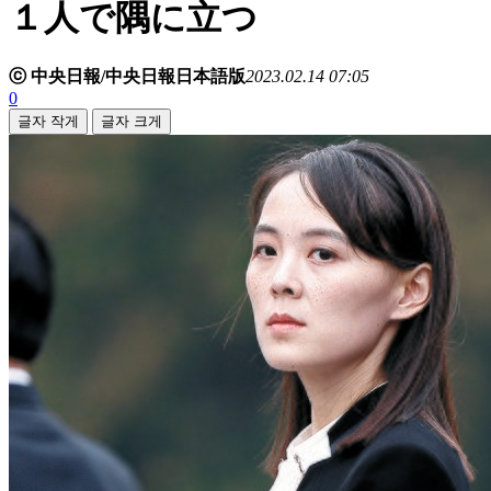
１人で隅に立つ
ⓒ 中央日報/中央日報日本語版
2023.02.14 07:05
0
글자 작게
글자 크게