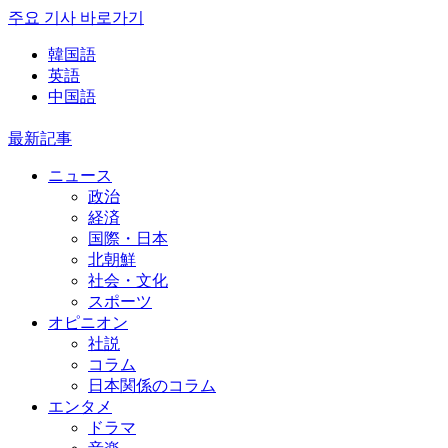
주요 기사 바로가기
韓国語
英語
中国語
最新記事
ニュース
政治
経済
国際・日本
北朝鮮
社会・文化
スポーツ
オピニオン
社説
コラム
日本関係のコラム
エンタメ
ドラマ