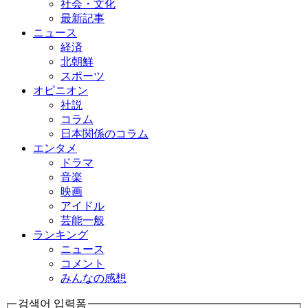
社会・文化
最新記事
ニュース
経済
北朝鮮
スポーツ
オピニオン
社説
コラム
日本関係のコラム
エンタメ
ドラマ
音楽
映画
アイドル
芸能一般
ランキング
ニュース
コメント
みんなの感想
검색어 입력폼