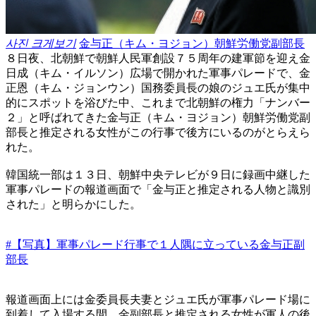
사진 크게보기
金与正（キム・ヨジョン）朝鮮労働党副部長
８日夜、北朝鮮で朝鮮人民軍創設７５周年の建軍節を迎え金
日成（キム・イルソン）広場で開かれた軍事パレードで、金
正恩（キム・ジョンウン）国務委員長の娘のジュエ氏が集中
的にスポットを浴びた中、これまで北朝鮮の権力「ナンバー
２」と呼ばれてきた金与正（キム・ヨジョン）朝鮮労働党副
部長と推定される女性がこの行事で後方にいるのがとらえら
れた。
韓国統一部は１３日、朝鮮中央テレビが９日に録画中継した
軍事パレードの報道画面で「金与正と推定される人物と識別
された」と明らかにした。
#【写真】軍事パレード行事で１人隅に立っている金与正副
部長
報道画面上には金委員長夫妻とジュエ氏が軍事パレード場に
到着して入場する間、金副部長と推定される女性が軍人の後