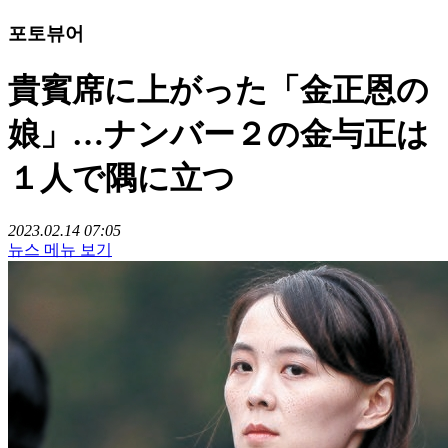
포토뷰어
貴賓席に上がった「金正恩の
娘」…ナンバー２の金与正は
１人で隅に立つ
2023.02.14 07:05
뉴스 메뉴 보기