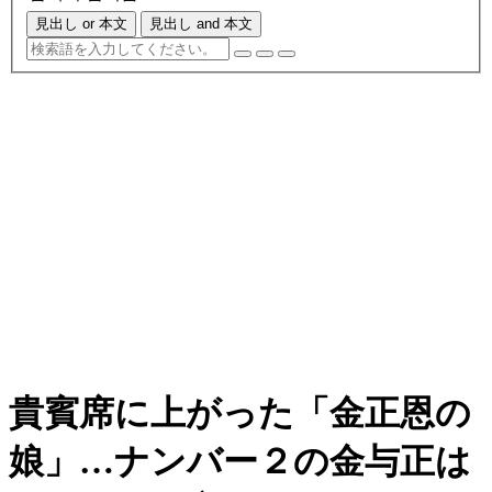
見出し or 本文
見出し and 本文
貴賓席に上がった「金正恩の
娘」…ナンバー２の金与正は