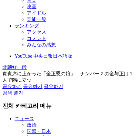
音楽
映画
アイドル
芸能一般
ランキング
アクセス
コメント
みんなの感想
YouTube 中央日報日本語版
北朝鮮一般
貴賓席に上がった「金正恩の娘」…ナンバー２の金与正は１
人で隅に立つ
공유하기
공유하기
공유하기
검색 열기
전체 카테고리 메뉴
ニュース
政治
国際・日本