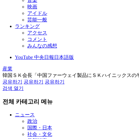
音楽
映画
アイドル
芸能一般
ランキング
アクセス
コメント
みんなの感想
YouTube 中央日報日本語版
産業
韓国ＳＫ会長「中国ファーウェイ製品にＳＫハイニックスの
공유하기
공유하기
공유하기
검색 열기
전체 카테고리 메뉴
ニュース
政治
国際・日本
社会・文化