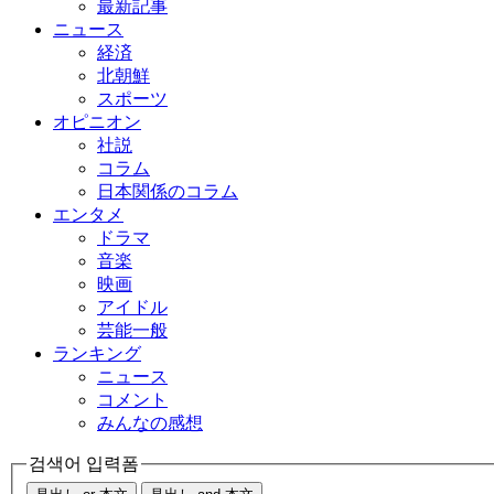
最新記事
ニュース
経済
北朝鮮
スポーツ
オピニオン
社説
コラム
日本関係のコラム
エンタメ
ドラマ
音楽
映画
アイドル
芸能一般
ランキング
ニュース
コメント
みんなの感想
검색어 입력폼