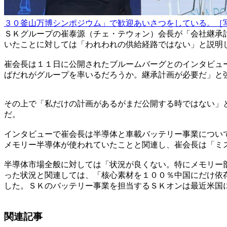
３０釜山万博シンポジウム」で歓迎あいさつをしている。［
ＳＫグループの崔泰源（チェ・テウォン）会長が「会社継承
いたことに対しては「われわれの供給経路ではない」と説明
崔会長は１１日に公開されたブルームバーグとのインタビュ
ばだれがグループを率いるだろうか。継承計画が必要だ」と
その上で「私だけの計画があるがまだ公開する時ではない」
だ。
インタビューで崔会長は半導体と車載バッテリー事業につい
メモリー半導体が使われていたことと関連し、崔会長は「ミ
半導体市場全般に対しては「状況が良くない。特にメモリー
った状況と関連しては、「核心素材を１００％中国にだけ依
した。ＳＫのバッテリー事業を担当するＳＫオンは最近米国
関連記事