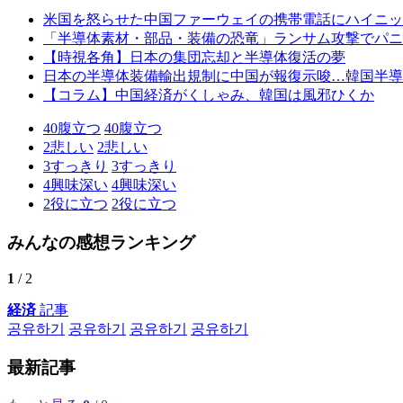
米国を怒らせた中国ファーウェイの携帯電話にハイニッ
「半導体素材・部品・装備の恐竜」ランサム攻撃でパニ
【時視各角】日本の集団忘却と半導体復活の夢
日本の半導体装備輸出規制に中国が報復示唆…韓国半導
【コラム】中国経済がくしゃみ、韓国は風邪ひくか
40
腹立つ
40
腹立つ
2
悲しい
2
悲しい
3
すっきり
3
すっきり
4
興味深い
4
興味深い
2
役に立つ
2
役に立つ
みんなの感想ランキング
1
/ 2
経済
記事
공유하기
공유하기
공유하기
공유하기
最新記事