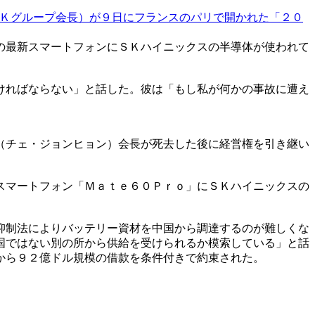
Ｋグループ会長）が９日にフランスのパリで開かれた「２０
の最新スマートフォンにＳＫハイニックスの半導体が使われて
ければならない」と話した。彼は「もし私が何かの事故に遭え
（チェ・ジョンヒョン）会長が死去した後に経営権を引き継い
スマートフォン「Ｍａｔｅ６０Ｐｒｏ」にＳＫハイニックスの
抑制法によりバッテリー資材を中国から調達するのが難しくな
国ではない別の所から供給を受けられるか模索している」と話
から９２億ドル規模の借款を条件付きで約束された。