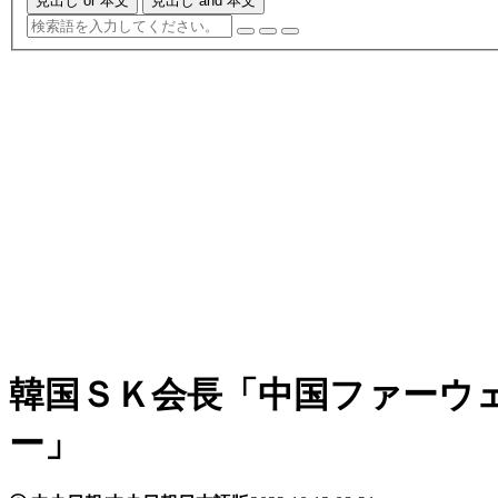
見出し or 本文
見出し and 本文
韓国ＳＫ会長「中国ファーウ
ー」