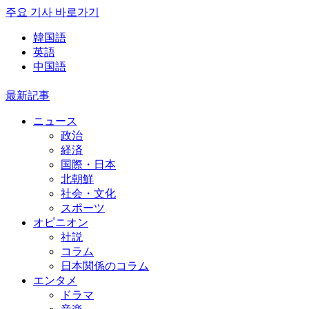
주요 기사 바로가기
韓国語
英語
中国語
最新記事
ニュース
政治
経済
国際・日本
北朝鮮
社会・文化
スポーツ
オピニオン
社説
コラム
日本関係のコラム
エンタメ
ドラマ