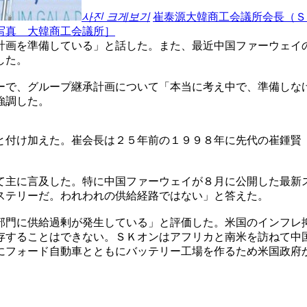
사진 크게보기
崔泰源大韓商工会議所会長（Ｓ
写真 大韓商工会議所］
計画を準備している」と話した。また、最近中国ファーウェイ
した。
ーで、グループ継承計画について「本当に考え中で、準備しな
強調した。
と付け加えた。崔会長は２５年前の１９９８年に先代の崔鍾賢
て主に言及した。特に中国ファーウェイが８月に公開した最新
ステリーだ。われわれの供給経路ではない」と答えた。
部門に供給過剰が発生している」と評価した。米国のインフレ
存することはできない。ＳＫオンはアフリカと南米を訪ねて中
にフォード自動車とともにバッテリー工場を作るため米国政府