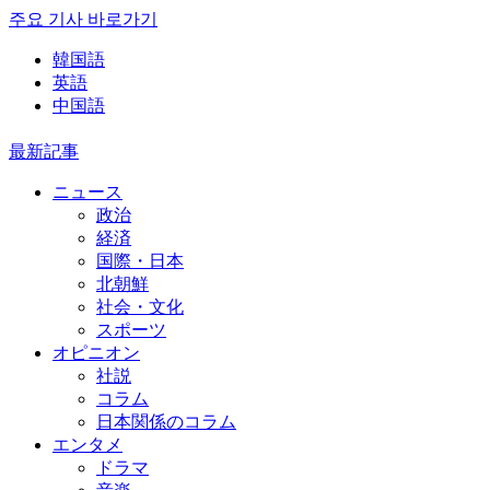
주요 기사 바로가기
韓国語
英語
中国語
最新記事
ニュース
政治
経済
国際・日本
北朝鮮
社会・文化
スポーツ
オピニオン
社説
コラム
日本関係のコラム
エンタメ
ドラマ