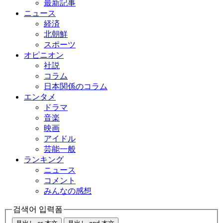
最新記事
ニュース
経済
北朝鮮
スポーツ
オピニオン
社説
コラム
日本関係のコラム
エンタメ
ドラマ
音楽
映画
アイドル
芸能一般
ランキング
ニュース
コメント
みんなの感想
검색어 입력폼