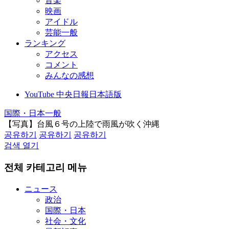
音楽
映画
アイドル
芸能一般
ランキング
アクセス
コメント
みんなの感想
YouTube 中央日報日本語版
国際・日本一般
【写真】台風６号の上陸で雨風が吹く沖縄
공유하기
공유하기
공유하기
검색 열기
전체 카테고리 메뉴
ニュース
政治
国際・日本
社会・文化