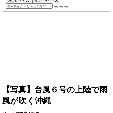
見出し or 本文
見出し and 本文
【写真】台風６号の上陸で雨
風が吹く沖縄