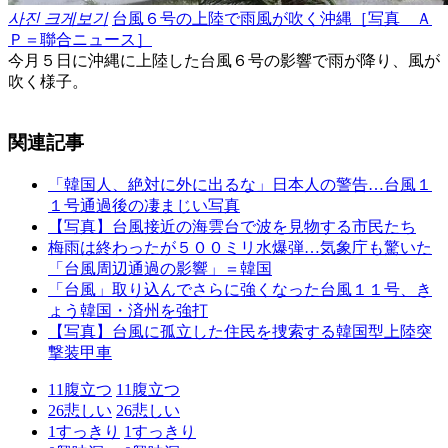
사진 크게보기
台風６号の上陸で雨風が吹く沖縄［写真 Ａ
Ｐ＝聯合ニュース］
今月５日に沖縄に上陸した台風６号の影響で雨が降り、風が
吹く様子。
関連記事
「韓国人、絶対に外に出るな」日本人の警告…台風１
１号通過後の凄まじい写真
【写真】台風接近の海雲台で波を見物する市民たち
梅雨は終わったが５００ミリ水爆弾…気象庁も驚いた
「台風周辺通過の影響」＝韓国
「台風」取り込んでさらに強くなった台風１１号、き
ょう韓国・済州を強打
【写真】台風に孤立した住民を捜索する韓国型上陸突
撃装甲車
11
腹立つ
11
腹立つ
26
悲しい
26
悲しい
1
すっきり
1
すっきり