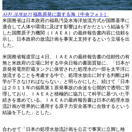
사진 크게보기
福島原発に面する海［中央フォト］
米国務省は日本政府の福島汚染水海洋放流方式が国際基準に
適合して人体や環境に及ぼす影響はわずかだという結論を下
した国際原子力機関（ＩＡＥＡ）の最終報告書内容に信頼を
示し、日本政府の放流計画を事実上支持するという立場を出
した。
米国務省報道官は４日、ＩＡＥＡの最終報告書の信頼性の有
無と米政府の立場に対する中央日報の書面質疑に、「日本が
原発発電所貯蔵タンクに保管された処理水の一部を太平洋に
放流することを考慮する中で、処理水放出に対する判断は科
学が下さなければならない」と明らかにした。続けて「日本
は２０１１年の福島第１原発事故の余波を公開的で透明に管
理しており、ＩＡＥＡと積極的に協力して科学に基づいた手
続きを進めている。ＩＡＥＡの最終報告書は日本の処理水放
流計画が世界的に通用する原子力安全基準に合致するという
結論を下した」とした。
合わせて「日本の処理水放流計画を公正で事実に立脚し検