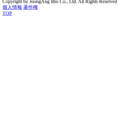
Copyright by JoongAng Ilbo Co., Ltd. All Rights Reserved
個人情報
著作権
TOP