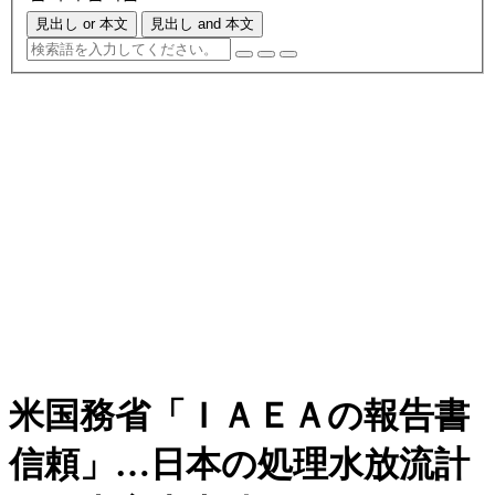
見出し or 本文
見出し and 本文
米国務省「ＩＡＥＡの報告書
信頼」…日本の処理水放流計