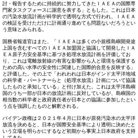
討・報告するために持続的に努力してきたＩＡＥＡの国際専
門家タスクフォースに謝意を表する」ともした。これは日本
の汚染水放流計画が科学的で透明な方式で行われ、ＩＡＥＡ
の検証を受けただけに計画通り進めても問題ないだろうとい
う意味とみられる。
国務省報道官はまた、「ＩＡＥＡは多くの小規模島嶼開発途
上国を含むすべてのＩＡＥＡ加盟国と協議して開発したＩＡ
ＥＡ原子力安全基準に基づき処理水放流計画を評価してお
り、これは電離放射線の有害な影響から人と環境を保護する
ための高い水準の安全性に関連した国際的合意を反映する」
と評価した。その上で「われわれは日本がインド太平洋地域
の科学者・パートナーらと（処理水放流）計画について協議
したものと承知している」と付け加えた。これは太平洋島嶼
国のうち一部が日本の放流計画に反対しているが、島嶼国の
相当数の科学者と政府責任者が日本との協議に参加したとい
う点を強調したものと解釈される。
バイデン政権は２０２１年４月に日本が原発汚染水の太平洋
放流を決めると、日本が国際安全基準により透明に決めたと
いう立場を明らかにするなど初期から事実上日本政府を支持
してきた。