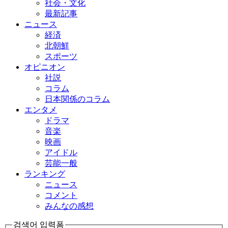
社会・文化
最新記事
ニュース
経済
北朝鮮
スポーツ
オピニオン
社説
コラム
日本関係のコラム
エンタメ
ドラマ
音楽
映画
アイドル
芸能一般
ランキング
ニュース
コメント
みんなの感想
검색어 입력폼