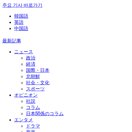
주요 기사 바로가기
韓国語
英語
中国語
最新記事
ニュース
政治
経済
国際・日本
北朝鮮
社会・文化
スポーツ
オピニオン
社説
コラム
日本関係のコラム
エンタメ
ドラマ