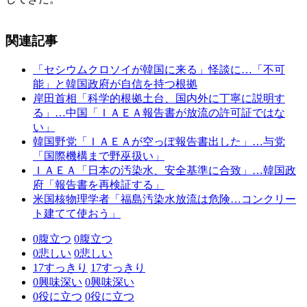
関連記事
「セシウムクロソイが韓国に来る」怪談に…「不可
能」と韓国政府が自信を持つ根拠
岸田首相「科学的根拠土台、国内外に丁寧に説明す
る」…中国「ＩＡＥＡ報告書が放流の許可証ではな
い」
韓国野党「ＩＡＥＡが空っぽ報告書出した」…与党
「国際機構まで野巫扱い」
ＩＡＥＡ「日本の汚染水、安全基準に合致」…韓国政
府「報告書を再検証する」
米国核物理学者「福島汚染水放流は危険…コンクリー
ト建てて使おう」
0
腹立つ
0
腹立つ
0
悲しい
0
悲しい
17
すっきり
17
すっきり
0
興味深い
0
興味深い
0
役に立つ
0
役に立つ