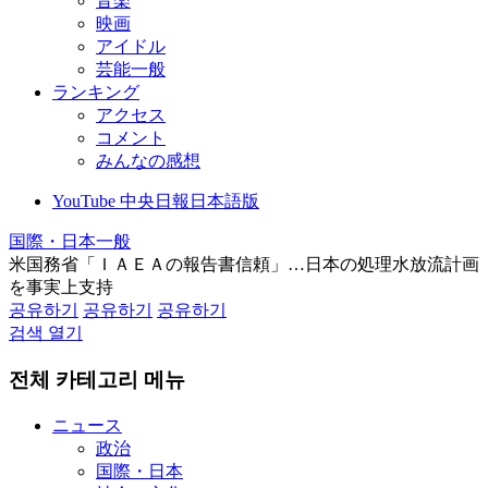
音楽
映画
アイドル
芸能一般
ランキング
アクセス
コメント
みんなの感想
YouTube 中央日報日本語版
国際・日本一般
米国務省「ＩＡＥＡの報告書信頼」…日本の処理水放流計画
を事実上支持
공유하기
공유하기
공유하기
검색 열기
전체 카테고리 메뉴
ニュース
政治
国際・日本