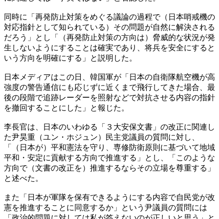
同時に「再発防止対策をめぐる議論の過程で（日本哨戒機の
対応指針として知られている）その問題が自然に解決される
だろう」とし「（再発防止対策の方向は）脅威的な状況が発
生しないようにすることは確実であり、将兵を安全にすると
いう方向を明確にする」と説明した。
日本メディアはこの日、韓国軍が「日本の自衛隊航空機が高
強度の警告通信にも応じずに近くまで飛行してきた場合、最
後の段階で追跡レーダーを照射などで対抗させる内容の指針
を撤回することにした」と報じた。
李長官は、日本のいわゆる「３大安保文書」の改正に関連し
た尹昊重（ユン・ホジュン）民主党議員の質問に対し、
「（日本が）平和憲法を守り、専修防衛原則に基づいて地域
平和・安定に貢献する方向で推進する」とし、「このような
方向で（文書の改正を）推進するならその立場を尊重する」
と述べた。
また「日本が軍隊を保有できるようにする内容で自民党が改
憲を推進することに同意するか」という尹議員の質問には
「政治的問題に対しては私が答えないのが正しいと思う」と