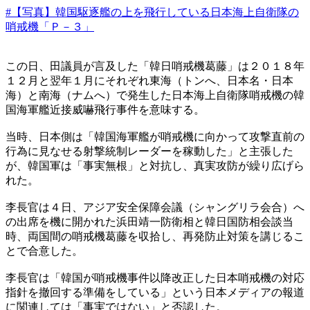
#【写真】韓国駆逐艦の上を飛行している日本海上自衛隊の
哨戒機「Ｐ－３」
この日、田議員が言及した「韓日哨戒機葛藤」は２０１８年
１２月と翌年１月にそれぞれ東海（トンへ、日本名・日本
海）と南海（ナムへ）で発生した日本海上自衛隊哨戒機の韓
国海軍艦近接威嚇飛行事件を意味する。
当時、日本側は「韓国海軍艦が哨戒機に向かって攻撃直前の
行為に見なせる射撃統制レーダーを稼動した」と主張した
が、韓国軍は「事実無根」と対抗し、真実攻防が繰り広げら
れた。
李長官は４日、アジア安全保障会議（シャングリラ会合）へ
の出席を機に開かれた浜田靖一防衛相と韓日国防相会談当
時、両国間の哨戒機葛藤を収拾し、再発防止対策を講じるこ
とで合意した。
李長官は「韓国が哨戒機事件以降改正した日本哨戒機の対応
指針を撤回する準備をしている」という日本メディアの報道
に関連しては「事実ではない」と否認した。