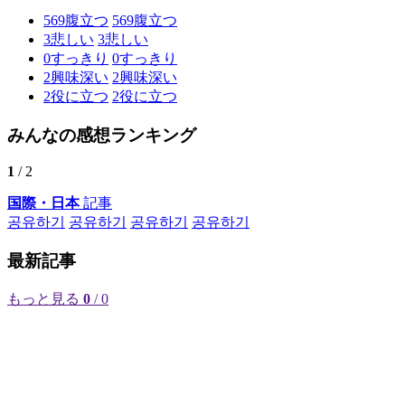
569
腹立つ
569
腹立つ
3
悲しい
3
悲しい
0
すっきり
0
すっきり
2
興味深い
2
興味深い
2
役に立つ
2
役に立つ
みんなの感想ランキング
1
/ 2
国際・日本
記事
공유하기
공유하기
공유하기
공유하기
最新記事
もっと見る
0
/ 0