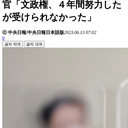
官「文政権、４年間努力した
が受けられなかった」
ⓒ 中央日報/中央日報日本語版
2023.06.13 07:02
0
글자 작게
글자 크게