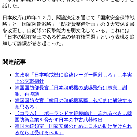
話した。
日本政府は昨年１２月、閣議決定を通じて「国家安全保障戦
略」と「国家防衛戦略」「防衛費整備計画」の３大安保文書
を改正し、自衛隊の反撃能力を明文化している。これには
「日本の固有領土である竹島の領有権問題」という表現を追
加して論議が巻き起こった。
関連記事
文政府「日本哨戒機に追跡レーダー照射しろ」…事実
上の交戦指針
韓国国防部長官「日本哨戒機の威嚇飛行は事実…謝
罪、再協議」
韓国国防次官「韓日の哨戒機葛藤、包括的に解決する
意思ある」
【コラム】「ポーランド大規模輸出」忘れるべき…韓
国防衛産業を脅かす日本の中古武器輸出
韓国大統領室「国家安保のために日本の助け受けられ
るならば受けるべき」