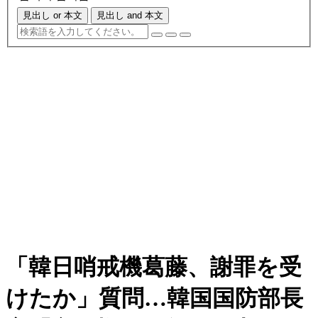
見出し or 本文
見出し and 本文
「韓日哨戒機葛藤、謝罪を受
けたか」質問…韓国国防部長