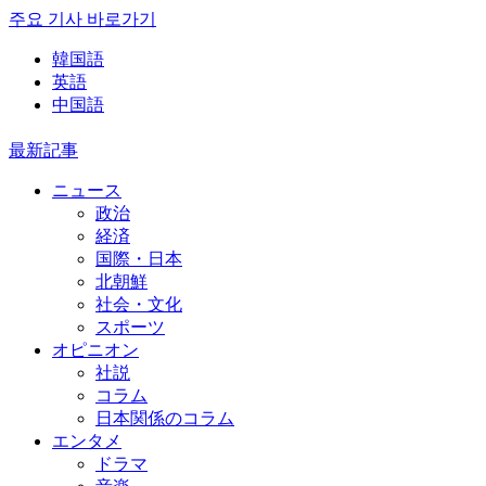
주요 기사 바로가기
韓国語
英語
中国語
最新記事
ニュース
政治
経済
国際・日本
北朝鮮
社会・文化
スポーツ
オピニオン
社説
コラム
日本関係のコラム
エンタメ
ドラマ