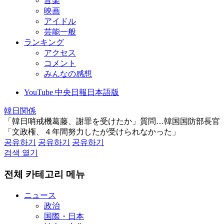
音楽
映画
アイドル
芸能一般
ランキング
アクセス
コメント
みんなの感想
YouTube 中央日報日本語版
韓日関係
「韓日哨戒機葛藤、謝罪を受けたか」質問…韓国国防部長官
「文政権、４年間努力したが受けられなかった」
공유하기
공유하기
공유하기
검색 열기
전체 카테고리 메뉴
ニュース
政治
国際・日本