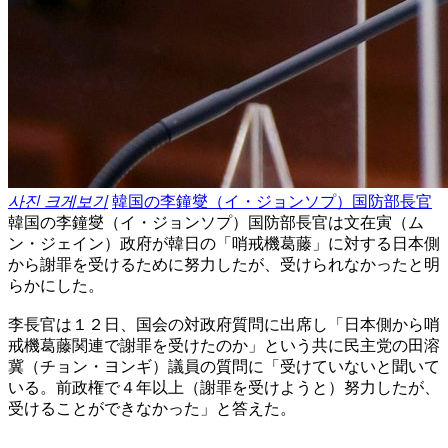
사진 크게보기
韓国の李鐘燮（イ・ジョンソプ）国防部長官
韓国の李鐘燮（イ・ジョンソプ）国防部長官は文在寅（ム
ン・ジェイン）政府が韓日の「哨戒機葛藤」に対する日本側
から謝罪を受けるために努力したが、受けられなかったと明
らかにした。
李長官は１２日、国会の対政府質問に出席し「日本側から哨
戒機葛藤関連で謝罪を受けたのか」という共に民主党の田溶
冀（チョン・ヨンギ）議員の質問に「受けていないと聞いて
いる。前政権で４年以上（謝罪を受けようと）努力したが、
受けることができなかった」と答えた。