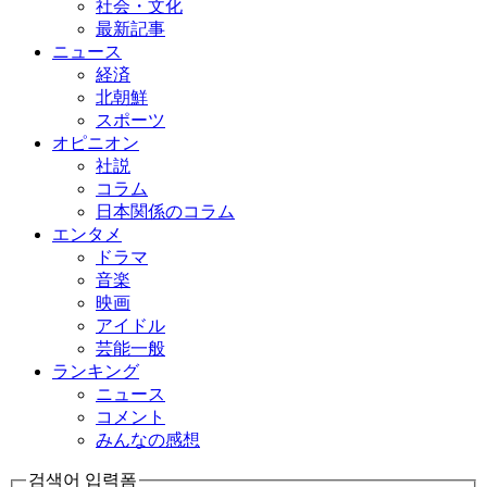
社会・文化
最新記事
ニュース
経済
北朝鮮
スポーツ
オピニオン
社説
コラム
日本関係のコラム
エンタメ
ドラマ
音楽
映画
アイドル
芸能一般
ランキング
ニュース
コメント
みんなの感想
검색어 입력폼