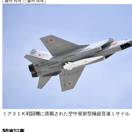
글자 작게
글자 크게
ミグ３１Ｋ戦闘機に搭載された空中発射型極超音速ミサイル
関連記事