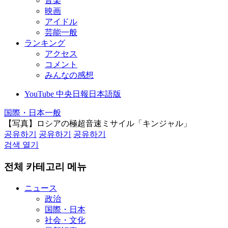
音楽
映画
アイドル
芸能一般
ランキング
アクセス
コメント
みんなの感想
YouTube 中央日報日本語版
国際・日本一般
【写真】ロシアの極超音速ミサイル「キンジャル」
공유하기
공유하기
공유하기
검색 열기
전체 카테고리 메뉴
ニュース
政治
国際・日本
社会・文化