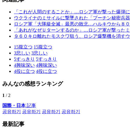
「これが人間のすることか」…ロシア軍が撃った爆弾に
ウクライナのミサイルに撃墜された「プーチン秘密兵器
ロシア軍「大隊級全滅」最悪の敗北…ハルキウから８０
「あれがなぜＵターンするのか」…ロシア軍が撃ったミ
９６０キロ離れたモスクワ狙う、ロシア爆撃機を消すウ
15
腹立つ
15
腹立つ
3
悲しい
3
悲しい
5
すっきり
5
すっきり
4
興味深い
4
興味深い
4
役に立つ
4
役に立つ
みんなの感想ランキング
1
/ 2
国際・日本
記事
공유하기
공유하기
공유하기
공유하기
最新記事