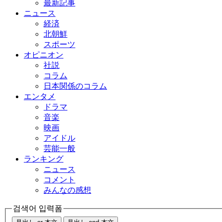
最新記事
ニュース
経済
北朝鮮
スポーツ
オピニオン
社説
コラム
日本関係のコラム
エンタメ
ドラマ
音楽
映画
アイドル
芸能一般
ランキング
ニュース
コメント
みんなの感想
검색어 입력폼