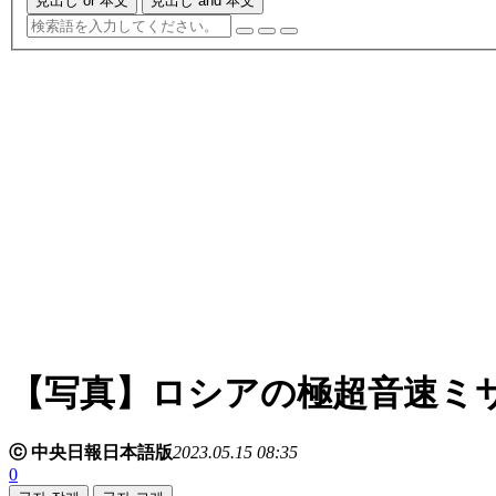
見出し or 本文
見出し and 本文
【写真】ロシアの極超音速ミ
ⓒ 中央日報日本語版
2023.05.15 08:35
0