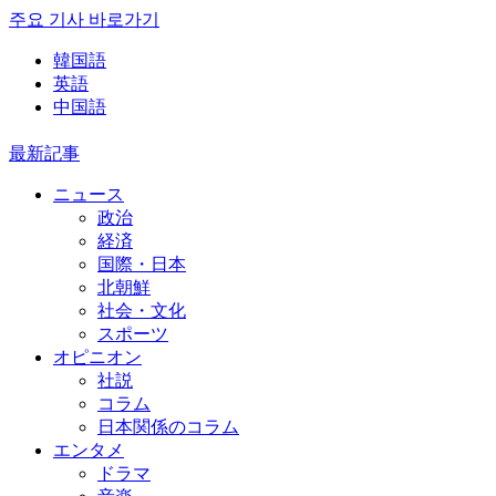
주요 기사 바로가기
韓国語
英語
中国語
最新記事
ニュース
政治
経済
国際・日本
北朝鮮
社会・文化
スポーツ
オピニオン
社説
コラム
日本関係のコラム
エンタメ
ドラマ