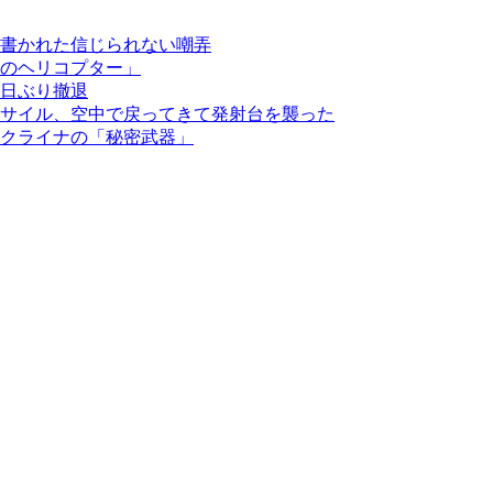
書かれた信じられない嘲弄
のヘリコプター」
日ぶり撤退
サイル、空中で戻ってきて発射台を襲った
クライナの「秘密武器」