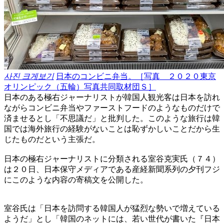
사진 크게보기
日本のコンビニ弁当。［写真 ２０２０東京
オリンピック（五輪）写真共同取材団Ｓ］
日本のある極右ジャーナリストが韓国人観光客は日本を訪れ
ながらコンビニ弁当やファーストフードのようなものだけで
済ませるとし「不思議だ」と批判した。このような旅行は韓
国では海外旅行の経験がないことは恥ずかしいことだから生
じたものだという主張だ。
日本の極右ジャーナリストに分類される室谷克実氏（７４）
は２０日、日本保守メディアである産経新聞系列の夕刊フジ
にこのような内容の寄稿文を公開した。
室谷氏は「日本を訪問する韓国人が猛烈な勢いで増えている
ようだ」とし「韓国のネットには、若い世代が書いた『日本