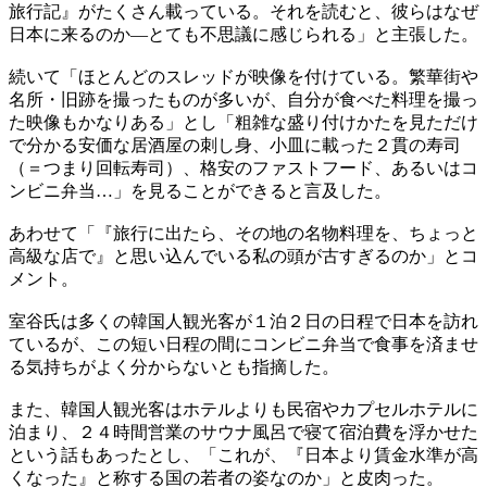
旅行記』がたくさん載っている。それを読むと、彼らはなぜ
日本に来るのか―とても不思議に感じられる」と主張した。
続いて「ほとんどのスレッドが映像を付けている。繁華街や
名所・旧跡を撮ったものが多いが、自分が食べた料理を撮っ
た映像もかなりある」とし「粗雑な盛り付けかたを見ただけ
で分かる安価な居酒屋の刺し身、小皿に載った２貫の寿司
（＝つまり回転寿司）、格安のファストフード、あるいはコ
ンビニ弁当…」を見ることができると言及した。
あわせて「『旅行に出たら、その地の名物料理を、ちょっと
高級な店で』と思い込んでいる私の頭が古すぎるのか」とコ
メント。
室谷氏は多くの韓国人観光客が１泊２日の日程で日本を訪れ
ているが、この短い日程の間にコンビニ弁当で食事を済ませ
る気持ちがよく分からないとも指摘した。
また、韓国人観光客はホテルよりも民宿やカプセルホテルに
泊まり、２４時間営業のサウナ風呂で寝て宿泊費を浮かせた
という話もあったとし、「これが、『日本より賃金水準が高
くなった』と称する国の若者の姿なのか」と皮肉った。