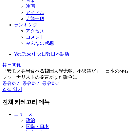
音楽
映画
アイドル
芸能一般
ランキング
アクセス
コメント
みんなの感想
YouTube 中央日報日本語版
韓日関係
「安モノ弁当食べる韓国人観光客、不思議だ」 日本の極右
ジャーナリストの発言がまた論争に
공유하기
공유하기
공유하기
검색 열기
전체 카테고리 메뉴
ニュース
政治
国際・日本