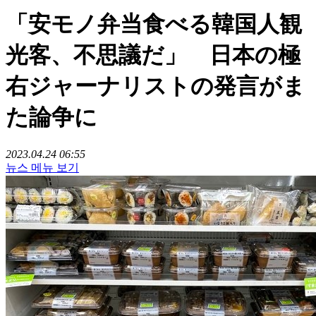
「安モノ弁当食べる韓国人観
光客、不思議だ」 日本の極
右ジャーナリストの発言がま
た論争に
2023.04.24 06:55
뉴스 메뉴 보기