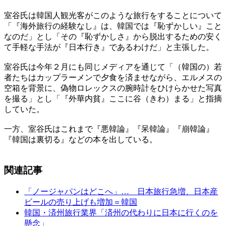
室谷氏は韓国人観光客がこのような旅行をすることについて
「『海外旅行の経験なし』は、韓国では『恥ずかしい』こと
なのだ」とし「その『恥ずかしさ』から脱出するための安く
て手軽な手法が『日本行き』であるわけだ」と主張した。
室谷氏は今年２月にも同じメディアを通じて「（韓国の）若
者たちはカップラーメンで夕食を済ませながら、エルメスの
空箱を背景に、偽物ロレックスの腕時計をひけらかせた写真
を撮る」とし「『外華内貧』ここに谷（きわ）まる」と指摘
していた。
一方、室谷氏はこれまで『悪韓論』『呆韓論』『崩韓論』
『韓国は裏切る』などの本を出している。
関連記事
「ノージャパンはどこへ」… 日本旅行急増、日本産
ビールの売り上げも増加＝韓国
韓国・済州旅行業界「済州の代わりに日本に行くのを
懸念」