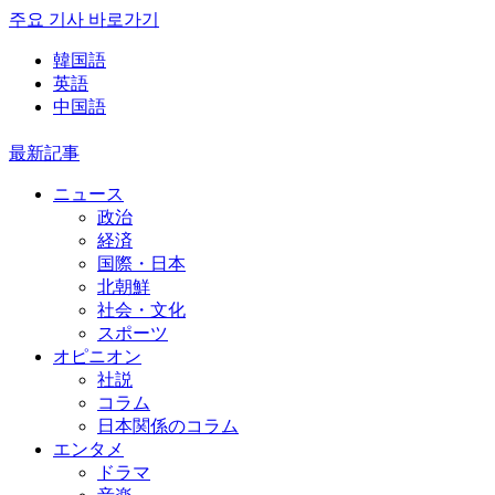
주요 기사 바로가기
韓国語
英語
中国語
最新記事
ニュース
政治
経済
国際・日本
北朝鮮
社会・文化
スポーツ
オピニオン
社説
コラム
日本関係のコラム
エンタメ
ドラマ