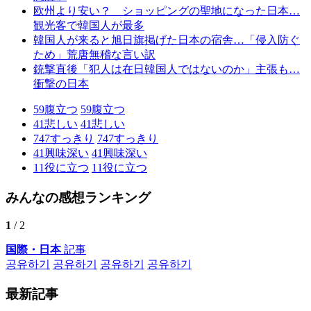
欧州より安い？ ショッピングの聖地になった日本…
観光客で韓国人が最多
韓国人が来ると旭日旗掲げた日本の宿舎…「侵入防ぐ
ため」荒唐無稽な言い訳
銃撃直後「犯人は在日韓国人ではないのか」主張も…
衝撃の日本
59
腹立つ
59
腹立つ
41
悲しい
41
悲しい
747
すっきり
747
すっきり
41
興味深い
41
興味深い
11
役に立つ
11
役に立つ
みんなの感想ランキング
1
/ 2
国際・日本
記事
공유하기
공유하기
공유하기
공유하기
最新記事