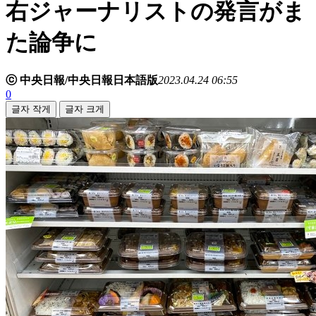
右ジャーナリストの発言がま
た論争に
ⓒ 中央日報/中央日報日本語版
2023.04.24 06:55
0
글자 작게
글자 크게