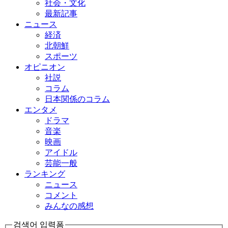
社会・文化
最新記事
ニュース
経済
北朝鮮
スポーツ
オピニオン
社説
コラム
日本関係のコラム
エンタメ
ドラマ
音楽
映画
アイドル
芸能一般
ランキング
ニュース
コメント
みんなの感想
검색어 입력폼