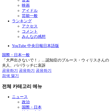
音楽
映画
アイドル
芸能一般
ランキング
アクセス
コメント
みんなの感想
YouTube 中央日報日本語版
国際・日本一般
「大声出さないで！」…認知症のブルース・ウィリスさんの
夫人、パパラッチに哀訴
공유하기
공유하기
공유하기
검색 열기
전체 카테고리 메뉴
ニュース
政治
国際・日本