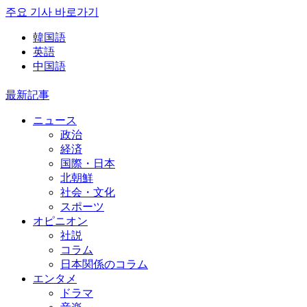
주요 기사 바로가기
韓国語
英語
中国語
最新記事
ニュース
政治
経済
国際・日本
北朝鮮
社会・文化
スポーツ
オピニオン
社説
コラム
日本関係のコラム
エンタメ
ドラマ