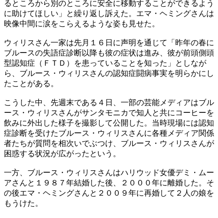
るところから別のところに安全に移動することができるよう
に助けてほしい」と繰り返し訴えた。エマ・ヘミングさんは
映像中間に涙をこらえるような姿も見せた。
ウィリスさん一家は先月１６日に声明を通じて「昨年の春に
ブルースの失語症診断以降も彼の症状は進み、彼が前頭側頭
型認知症（ＦＴＤ）を患っていることを知った」としなが
ら、ブルース・ウィリスさんの認知症闘病事実を明らかにし
たことがある。
こうした中、先週末である４日、一部の芸能メディアはブル
ース・ウィリスさんがサンタモニカで知人と共にコーヒーを
飲みに外出した様子を撮影して公開した。当時現場には認知
症診断を受けたブルース・ウィリスさんに各種メディア関係
者たちが質問を相次いでぶつけ、ブルース・ウィリスさんが
困惑する状況が広がったという。
一方、ブルース・ウィリスさんはハリウッド女優デミ・ムー
アさんと１９８７年結婚した後、２０００年に離婚した。そ
の後エマ・ヘミングさんと２００９年に再婚して２人の娘を
もうけた。