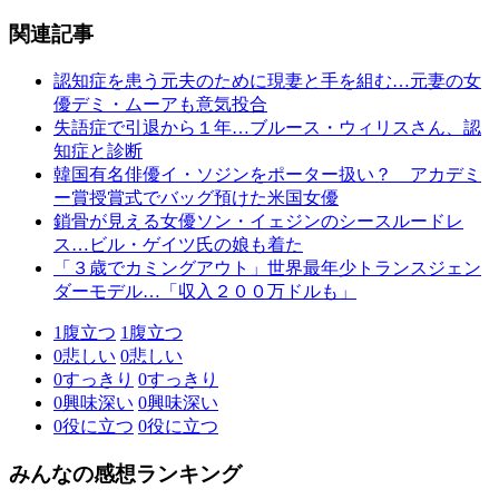
関連記事
認知症を患う元夫のために現妻と手を組む…元妻の女
優デミ・ムーアも意気投合
失語症で引退から１年…ブルース・ウィリスさん、認
知症と診断
韓国有名俳優イ・ソジンをポーター扱い？ アカデミ
ー賞授賞式でバッグ預けた米国女優
鎖骨が見える女優ソン・イェジンのシースルードレ
ス…ビル・ゲイツ氏の娘も着た
「３歳でカミングアウト」世界最年少トランスジェン
ダーモデル…「収入２００万ドルも」
1
腹立つ
1
腹立つ
0
悲しい
0
悲しい
0
すっきり
0
すっきり
0
興味深い
0
興味深い
0
役に立つ
0
役に立つ
みんなの感想ランキング