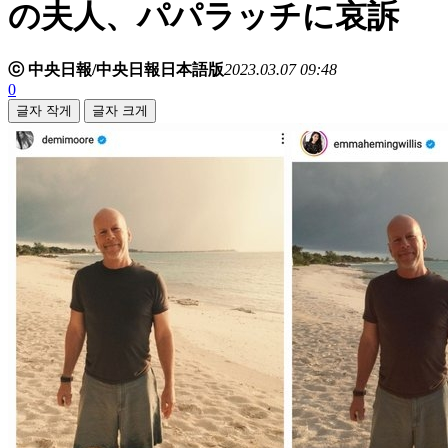
の夫人、パパラッチに哀訴
ⓒ 中央日報/中央日報日本語版
2023.03.07 09:48
0
글자 작게
글자 크게