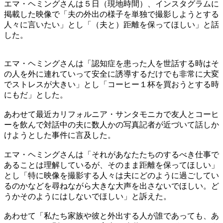
エマ・ヘミングさんは５日（現地時間）、インスタグラムに
掲載した映像で「夫の外出の様子を単独で撮影しようとする
人々に言いたい」とし「（夫と）距離を保ってほしい」と話
した。
エマ・ヘミングさんは「認知症を患った人を世話する時はそ
の人を外に連れていって安全に誘導するだけでも非常に大変
でストレスが大きい」とし「コーヒー１杯を買おうとする時
にもだ」とした。
あわせて最近カリフォルニア・サンタモニカで友人とコーヒ
ーを飲んで対話中の夫に数人かの写真記者が近づいて話しか
けようとした事件に言及した。
エマ・ヘミングさんは「それがあなたたちのするべき仕事で
あることは理解しているが、そのまま距離を保ってほしい」
とし「特に映像を撮影する人々は夫にどのように過ごしてい
るのかなどを尋ねながら大きな大声を出さないでほしい。ど
うかそのようにはしないでほしい」と訴えた。
あわせて「私たち家族や彼と外出する人が誰であっても、あ