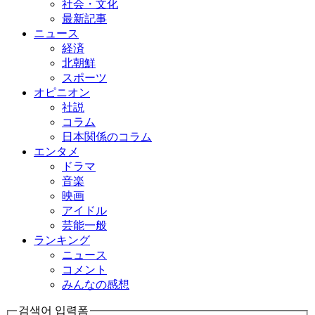
社会・文化
最新記事
ニュース
経済
北朝鮮
スポーツ
オピニオン
社説
コラム
日本関係のコラム
エンタメ
ドラマ
音楽
映画
アイドル
芸能一般
ランキング
ニュース
コメント
みんなの感想
검색어 입력폼