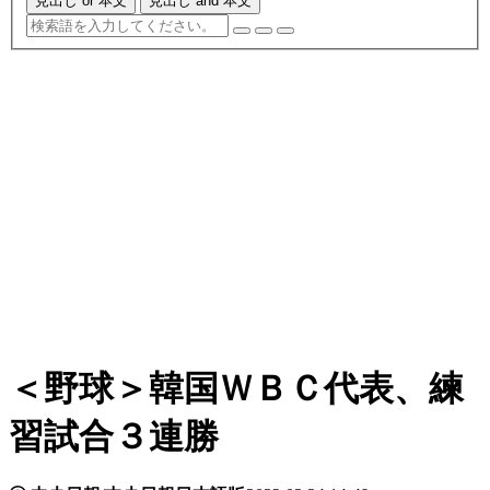
見出し or 本文
見出し and 本文
＜野球＞韓国ＷＢＣ代表、練
習試合３連勝