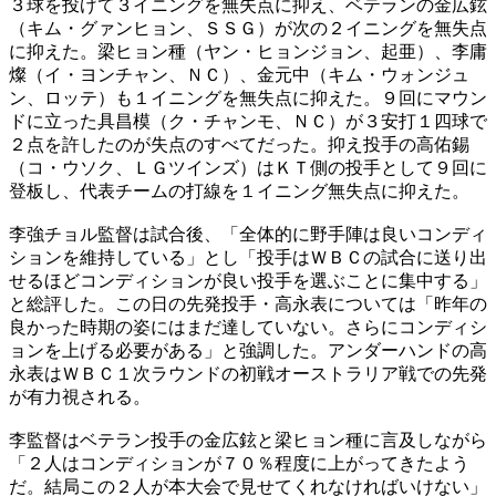
３球を投げて３イニングを無失点に抑え、ベテランの金広鉉
（キム・グァンヒョン、ＳＳＧ）が次の２イニングを無失点
に抑えた。梁ヒョン種（ヤン・ヒョンジョン、起亜）、李庸
燦（イ・ヨンチャン、ＮＣ）、金元中（キム・ウォンジュ
ン、ロッテ）も１イニングを無失点に抑えた。９回にマウン
ドに立った具昌模（ク・チャンモ、ＮＣ）が３安打１四球で
２点を許したのが失点のすべてだった。抑え投手の高佑錫
（コ・ウソク、ＬＧツインズ）はＫＴ側の投手として９回に
登板し、代表チームの打線を１イニング無失点に抑えた。
李強チョル監督は試合後、「全体的に野手陣は良いコンディ
ションを維持している」とし「投手はＷＢＣの試合に送り出
せるほどコンディションが良い投手を選ぶことに集中する」
と総評した。この日の先発投手・高永表については「昨年の
良かった時期の姿にはまだ達していない。さらにコンディシ
ョンを上げる必要がある」と強調した。アンダーハンドの高
永表はＷＢＣ１次ラウンドの初戦オーストラリア戦での先発
が有力視される。
李監督はベテラン投手の金広鉉と梁ヒョン種に言及しながら
「２人はコンディションが７０％程度に上がってきたよう
だ。結局この２人が本大会で見せてくれなければいけない」