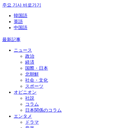
주요 기사 바로가기
韓国語
英語
中国語
最新記事
ニュース
政治
経済
国際・日本
北朝鮮
社会・文化
スポーツ
オピニオン
社説
コラム
日本関係のコラム
エンタメ
ドラマ