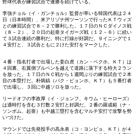
野球代表が練習試合で連勝を続けている。
李強チョル（イ・ガンチョル）監督が率いる韓国代表は２４
日（日本時間）、米アリゾナ州ツーソンで行ったＫＴウィズ
との練習試合で８－２で勝利した。１７日のＮＣダイノス戦
（８－２）、２０日の起亜タイガーズ戦（１２－６）に続い
て３試合連続の勝利だ。特に打線が好調だ。９イニングで１
４安打と、３試合ともに２けた安打をマークした。
４番・指名打者で出場した姜白虎（カン・ベクホ、ＫＴ）は
４回裏、右翼側ブルペンを越えて道路に落下する特大２ラン
を放った。１７日のＮＣ戦から１週間ぶりの練習試合で２本
目の本塁打だ。朴炳鎬（パク・ビョンホ、ＫＴ）も５番打者
で出場し、３回に中越ソロを放った。
リードオフの李政厚（イ・ジョンフ、キウム・ヒーローズ）
は適時打を含む３打数２安打と好調だ。２番の羅成範（ナ・
ソンボム、起亜）も中越三塁打を含むマルチ安打で攻撃を勢
いづけた。
マウンドでは先発投手の高永表（コ・ヨンピョ、ＫＴ）が４