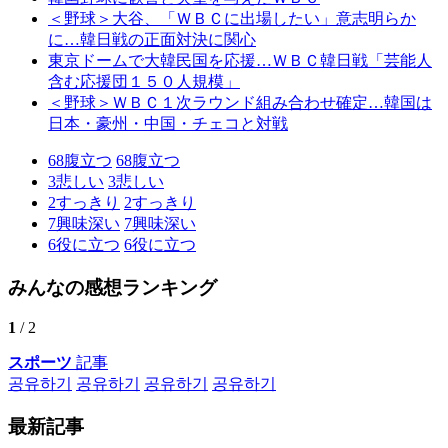
＜野球＞大谷、「ＷＢＣに出場したい」意志明らか
に…韓日戦の正面対決に関心
東京ドームで大韓民国を応援…ＷＢＣ韓日戦「芸能人
含む応援団１５０人規模」
＜野球＞ＷＢＣ１次ラウンド組み合わせ確定…韓国は
日本・豪州・中国・チェコと対戦
68
腹立つ
68
腹立つ
3
悲しい
3
悲しい
2
すっきり
2
すっきり
7
興味深い
7
興味深い
6
役に立つ
6
役に立つ
みんなの感想ランキング
1
/ 2
スポーツ
記事
공유하기
공유하기
공유하기
공유하기
最新記事