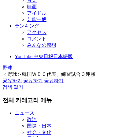
音楽
映画
アイドル
芸能一般
ランキング
アクセス
コメント
みんなの感想
YouTube 中央日報日本語版
野球
＜野球＞韓国ＷＢＣ代表、練習試合３連勝
공유하기
공유하기
공유하기
검색 열기
전체 카테고리 메뉴
ニュース
政治
国際・日本
社会・文化