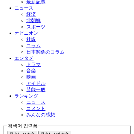
最新記事
ニュース
経済
北朝鮮
スポーツ
オピニオン
社説
コラム
日本関係のコラム
エンタメ
ドラマ
音楽
映画
アイドル
芸能一般
ランキング
ニュース
コメント
みんなの感想
검색어 입력폼