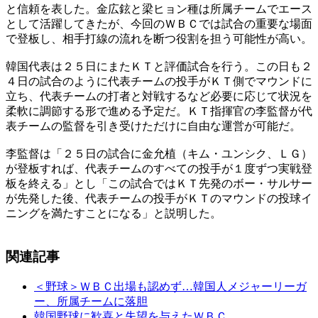
と信頼を表した。金広鉉と梁ヒョン種は所属チームでエース
として活躍してきたが、今回のＷＢＣでは試合の重要な場面
で登板し、相手打線の流れを断つ役割を担う可能性が高い。
韓国代表は２５日にまたＫＴと評価試合を行う。この日も２
４日の試合のように代表チームの投手がＫＴ側でマウンドに
立ち、代表チームの打者と対戦するなど必要に応じて状況を
柔軟に調節する形で進める予定だ。ＫＴ指揮官の李監督が代
表チームの監督を引き受けただけに自由な運営が可能だ。
李監督は「２５日の試合に金允植（キム・ユンシク、ＬＧ）
が登板すれば、代表チームのすべての投手が１度ずつ実戦登
板を終える」とし「この試合ではＫＴ先発のボー・サルサー
が先発した後、代表チームの投手がＫＴのマウンドの投球イ
ニングを満たすことになる」と説明した。
関連記事
＜野球＞ＷＢＣ出場も認めず…韓国人メジャーリーガ
ー、所属チームに落胆
韓国野球に歓喜と失望を与えたＷＢＣ