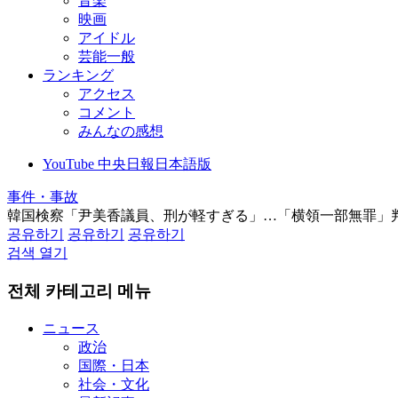
音楽
映画
アイドル
芸能一般
ランキング
アクセス
コメント
みんなの感想
YouTube 中央日報日本語版
事件・事故
韓国検察「尹美香議員、刑が軽すぎる」…「横領一部無罪」
공유하기
공유하기
공유하기
검색 열기
전체 카테고리 메뉴
ニュース
政治
国際・日本
社会・文化