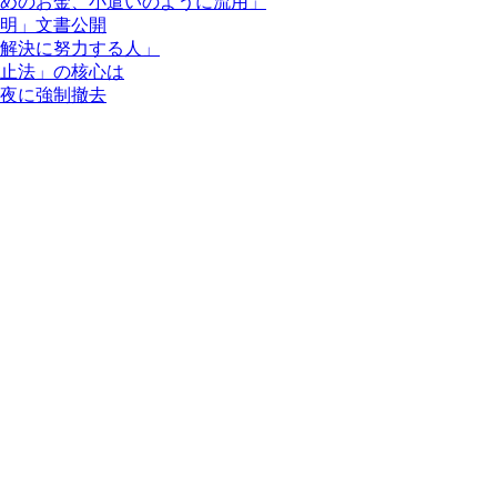
めのお金、小遣いのように流用」
明」文書公開
解決に努力する人」
止法」の核心は
夜に強制撤去