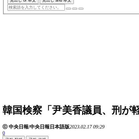
見出し or 本文
見出し and 本文
韓国検察「尹美香議員、刑が
ⓒ 中央日報/中央日報日本語版
2023.02.17 09:29
0