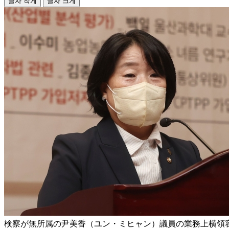
글자 작게
글자 크게
検察が無所属の尹美香（ユン・ミヒャン）議員の業務上横領