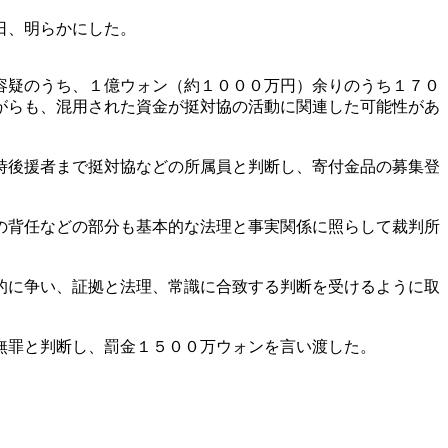
日、明らかにした。
容疑のうち、１億ウォン（約１０００万円）余りのうち１７０
がらも、混用された資金が挺対協の活動に関連した可能性があ
時後援者まで挺対協などの所属員と判断し、寄付金品の募集登
の背任などの部分も基本的な法理と事実関係に照らして裁判所
的に争い、証拠と法理、常識に合致する判断を受けるように取
無罪と判断し、罰金１５００万ウォンを言い渡した。