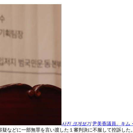
사진 크게보기
尹美香議員。キム
容疑などに一部無罪を言い渡した１審判決に不服して控訴した