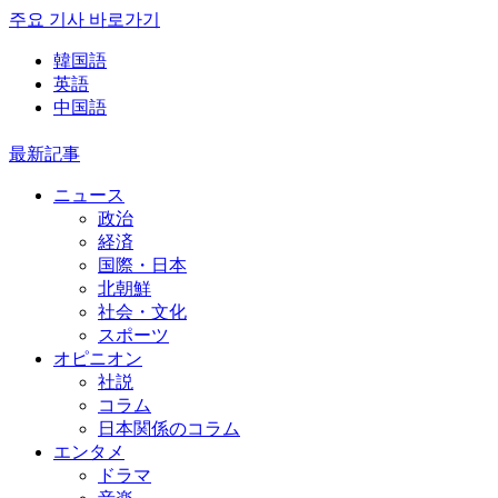
주요 기사 바로가기
韓国語
英語
中国語
最新記事
ニュース
政治
経済
国際・日本
北朝鮮
社会・文化
スポーツ
オピニオン
社説
コラム
日本関係のコラム
エンタメ
ドラマ