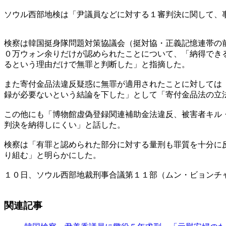
ソウル西部地検は「尹議員などに対する１審判決に関して、
検察は韓国挺身隊問題対策協議会（挺対協・正義記憶連帯の
０万ウォン余りだけが認められたことについて、「納得でき
るという理由だけで無罪と判断した」と指摘した。
また寄付金品法違反疑惑に無罪が適用されたことに対しては
録が必要ないという結論を下した」として「寄付金品法の立
この他にも「博物館虚偽登録関連補助金法違反、被害者キル
判決を納得しにくい」と話した。
検察は「有罪と認められた部分に対する量刑も罪質を十分に
り組む」と明らかにした。
１０日、ソウル西部地裁刑事合議第１１部（ムン・ビョンチ
関連記事