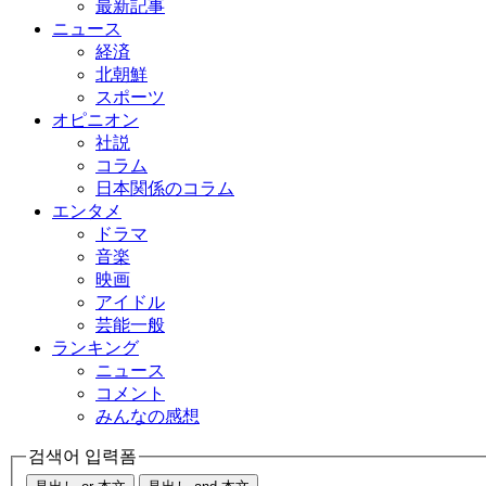
最新記事
ニュース
経済
北朝鮮
スポーツ
オピニオン
社説
コラム
日本関係のコラム
エンタメ
ドラマ
音楽
映画
アイドル
芸能一般
ランキング
ニュース
コメント
みんなの感想
검색어 입력폼