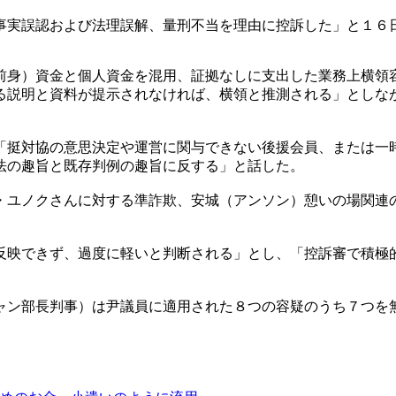
事実誤認および法理誤解、量刑不当を理由に控訴した」と１６
前身）資金と個人資金を混用、証拠なしに支出した業務上横領
る説明と資料が提示されなければ、横領と推測される」としな
「挺対協の意思決定や運営に関与できない後援会員、または一
法の趣旨と既存判例の趣旨に反する」と話した。
・ユノクさんに対する準詐欺、安城（アンソン）憩いの場関連
反映できず、過度に軽いと判断される」とし、「控訴審で積極
ャン部長判事）は尹議員に適用された８つの容疑のうち７つを