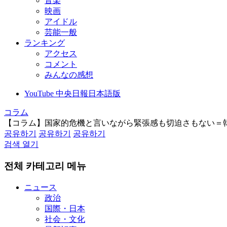
音楽
映画
アイドル
芸能一般
ランキング
アクセス
コメント
みんなの感想
YouTube 中央日報日本語版
コラム
【コラム】国家的危機と言いながら緊張感も切迫さもない＝
공유하기
공유하기
공유하기
검색 열기
전체 카테고리 메뉴
ニュース
政治
国際・日本
社会・文化