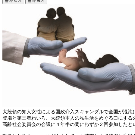
글자 작게
글자 크게
大統領の知人女性による国政介入スキャンダルで全国が混沌
登場と第三者わいろ、大統領本人の私生活をめぐる口にする
高齢社会委員会の会議に４年半の間にわずか２回参加したと