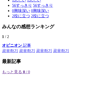
1
悲しい
1
悲しい
56
すっきり
56
すっきり
0
興味深い
0
興味深い
2
役に立つ
2
役に立つ
みんなの感想ランキング
1
/ 2
オピニオン
記事
공유하기
공유하기
공유하기
공유하기
最新記事
もっと見る
0
/ 0