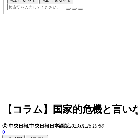
見出し or 本文
見出し and 本文
【コラム】国家的危機と言い
ⓒ 中央日報/中央日報日本語版
2023.01.26 10:58
0