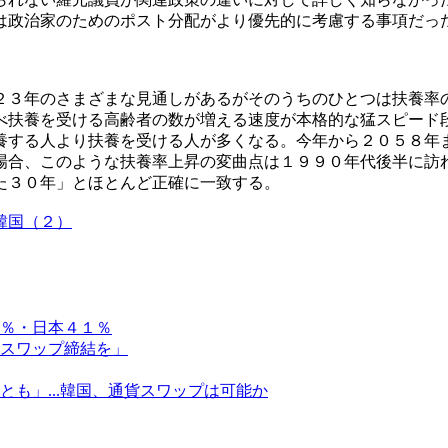
は政治家のためのポスト分配がより優先的に考慮する事項だっ
２３年のさまざまな見通しがあるがそのうちのひとつは扶養率
べ扶養を受ける高齢者の数が増える速度が本格的な猛スピード
養する人より扶養を受ける人が多くなる。今年から２０５８年
場合、このような扶養率上昇の変曲点は１９９０年代後半に訪
た３０年」とほとんど正確に一致する。
韓国（２）
％・日本４１％
スワップ締結を」
も」...韓国、通貨スワップは可能か