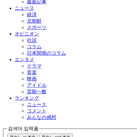
最新記事
ニュース
経済
北朝鮮
スポーツ
オピニオン
社説
コラム
日本関係のコラム
エンタメ
ドラマ
音楽
映画
アイドル
芸能一般
ランキング
ニュース
コメント
みんなの感想
검색어 입력폼