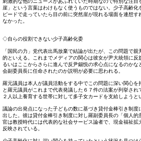
刺激的な他のニュースがあふれていた時期なので特別な注目
崖」という言葉はわけもなく使うものではない。少子高齢化
ピードで走っていたら目の前に突然崖が現れる場面を連想す
なかった。
◇自らの役割できない少子高齢化委
「国民の力」党代表出馬放棄で結論が出たが、この問題で親
的といえる。これまでメディアの関心は彼女が尹大統領に反
るいはここからさらに進んで反尹錫悦の求心点になるのかな
会副委員長に任命されたのか説明が必要に思われる。
羅元議員は本人が議員活動をする中でこの問題に深い関心を
と羅元議員がこれまで代表発議した６７件の法案が列挙され
２人以上養育する世帯に対して多子女カードを支給しようと
議論の出発点になった子どもの数に基づき貸付金棒引き制度
出した。彼は貸付金棒引き制度に対し羅副委員長の「個人的
官は教授時代には代表的な社会サービス論者で、現金福祉拡
反映されている。
少子高齢化に対し深い関心を持っていたという状況を見つけ