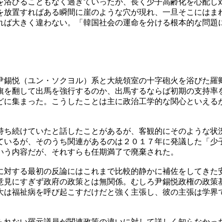
を浴びることもなく過ぎていったが、長く少子高齢化を心配し
を放置すればある瞬間に崖のような穴が現れ、一旦そこにはま
れば大きく違わない。「韓国社会の運命を分ける根本的な問題
尹錫悦（ユン・ソクヨル）系と大統領室の十字砲火を浴びた羅
旗を翻して出馬を強行するのか、出馬するならば初期の支持率
どに集まった。こうしたことは主に政治工学的な関心といえる
持ち続けていたと話したことがあるが、客観的にそのような状
ているが、そのうち関連があるのは２０１７年に発議した「少
いう内容だが、それすらも任期満了で廃棄された。
に対する最初の反論にはこれまで比較的静かに補佐をしてきた
意見にすぎず政府の政策とは無関係。むしろ尹錫悦政権の政策
大は福祉病を呼び起こすだけだと強く主張し、彼の主張は学界
られない羅元議員が関連政策の違いに対して詳しく知らなかっ