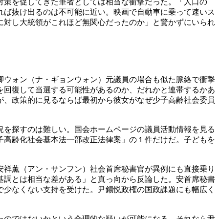
対策を促してきた筆者としては相当な衝撃だった。「人口の
れば抜け出るのは不可能に近い。映画で自動車に乗って速いス
に対し大統領がこれほど無関心だったのか」と驚かずにいられ
卿ウォン（ナ・ギョンウォン）元議員の場合も似た脈絡で衝撃
を回復して当選する可能性があるのか、だれかと連帯するかあ
が、政策的に見るならば最初から彼女がなぜ少子高齢社会委員
況を探すのは難しい。国会ホームページの議員活動情報を見る
子高齢化社会基本法一部改正法律案」の１件だけだ。子どもを
安祥薫（アン・サンフン）社会首席秘書官が異例にも直接乗り
基調とは相当な差がある」と真っ向から反論した。安首席秘書
で少なくない支持を受けた。尹錫悦政権の国政課題にも幅広く
たのではないかという合理的な疑いが可能になる。それなら尹