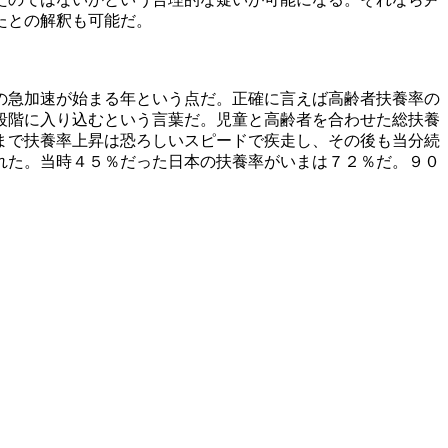
たとの解釈も可能だ。
の急加速が始まる年という点だ。正確に言えば高齢者扶養率の
段階に入り込むという言葉だ。児童と高齢者を合わせた総扶養
まで扶養率上昇は恐ろしいスピードで疾走し、その後も当分続
れた。当時４５％だった日本の扶養率がいまは７２％だ。９０