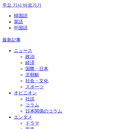
주요 기사 바로가기
韓国語
英語
中国語
最新記事
ニュース
政治
経済
国際・日本
北朝鮮
社会・文化
スポーツ
オピニオン
社説
コラム
日本関係のコラム
エンタメ
ドラマ