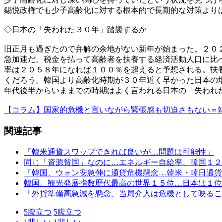
錫悦政権でも少子高齢化に対する根本的で長期的な対策より
◇日本の「失われた３０年」踏襲するか
旧正月も過ぎたので弁解の余地がない新年が始まった。２０
急加速だ。税金を払って高齢者を扶養する経済活動人口に比
率は２０５８年になれば１００％を超えると予想される。扶
くだろう。韓国より高齢化時期が３０年近く早かった日本の
年代後半からいままでの時期はよく言われる日本の「失われ
【コラム】国家的危機と言いながら緊張感も切迫さもない＝
関連記事
「韓米通貨スワップできれば良いが…問題は可能性」
同じ「資源貧国」なのに…エネルギー自給率、韓国１２
「韓国、ウォン安急伸に通貨危機懸念…韓米・韓日通貨
韓国、観光発展指数歴代最高の世界１５位…日本は１位
「外貨準備高急減を懸念、当局介入は危機として映ること
5
腹立つ
5
腹立つ