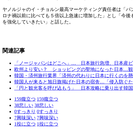
ヤノルジャのイ・チョルン最高マーケティング責任者は「パ
ロナ禍以前に比べても５倍以上急速に増加した」とし「今後
を強化していきたい」と話した。
関連記事
「ノージャパンはどこへ」… 日本旅行急増、日本産ビ
欧州より安い？ ショッピングの聖地になった日本…観
韓国・済州旅行業界「済州の代わりに日本に行くのを懸
韓国人が来ると旭日旗掲げた日本の宿舎…「侵入防ぐた
「円と観光客を呼び込もう」 日本攻略に乗り出す韓国
159
腹立つ
159
腹立つ
38
悲しい
38
悲しい
0
すっきり
0
すっきり
7
興味深い
7
興味深い
1
役に立つ
1
役に立つ