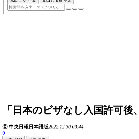
見出し or 本文
見出し and 本文
「日本のビザなし入国許可後
ⓒ 中央日報日本語版
2022.12.30 09:44
0