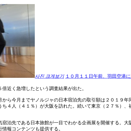
사진 크게보기
１０月１１日午前、羽田空港に
５倍近く急増したという調査結果が出た。
月から今月までヤノルジャの日本宿泊先の取引額は２０１９年
うち４人（４１％）が大阪を訪れた。続いて東京（２７％）、
気宿泊先である日本旅館が一目でわかる企画展を開催する。大
行情報コンテンツも提供する。