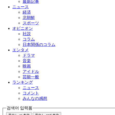
最新記事
ニュース
経済
北朝鮮
スポーツ
オピニオン
社説
コラム
日本関係のコラム
エンタメ
ドラマ
音楽
映画
アイドル
芸能一般
ランキング
ニュース
コメント
みんなの感想
검색어 입력폼