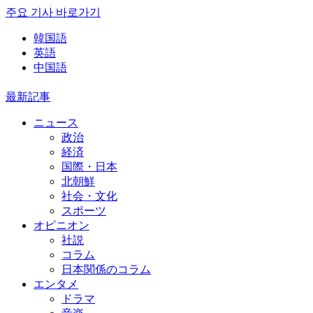
주요 기사 바로가기
韓国語
英語
中国語
最新記事
ニュース
政治
経済
国際・日本
北朝鮮
社会・文化
スポーツ
オピニオン
社説
コラム
日本関係のコラム
エンタメ
ドラマ