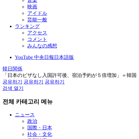
音楽
映画
アイドル
芸能一般
ランキング
アクセス
コメント
みんなの感想
YouTube 中央日報日本語版
韓日関係
「日本のビザなし入国許可後、宿泊予約が５倍増加」＝韓国
공유하기
공유하기
공유하기
검색 열기
전체 카테고리 메뉴
ニュース
政治
国際・日本
社会・文化