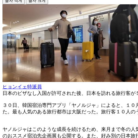
글자 작게
글자 크게
ヒョンイェ特派員
日本のビザなし入国が許可された後、日本を訪れる旅行客が
３０日、韓国宿泊専門アプリ「ヤノルジャ」によると、１０
た。最も人気のある旅行都市は大阪だった。旅行客１０人の
ヤノルジャはこのような成長を続けるため、来月まで冬の人
のおススメ宿泊先企画展も公開する。また、好み別の日本旅