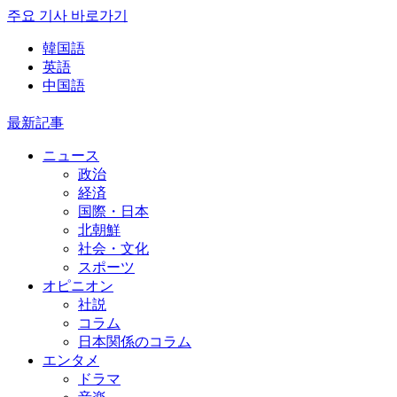
주요 기사 바로가기
韓国語
英語
中国語
最新記事
ニュース
政治
経済
国際・日本
北朝鮮
社会・文化
スポーツ
オピニオン
社説
コラム
日本関係のコラム
エンタメ
ドラマ