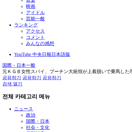
音楽
映画
アイドル
芸能一般
ランキング
アクセス
コメント
みんなの感想
YouTube 中央日報日本語版
国際・日本一般
元ＫＧＢ女性スパイ、プーチン大統領が上着脱いで乗馬した
공유하기
공유하기
공유하기
검색 열기
전체 카테고리 메뉴
ニュース
政治
国際・日本
社会・文化