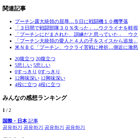
関連記事
プーチン露大統領の屈辱…５日に戦闘機１０機墜落
「３日間で戦闘部隊３０％失った」…ウクライナを軽視
「プーチンにだまされた、訓練だと思っていた」 ウク
「プーチン大統領の愛人と４人の子をスイスから追放」
米ＮＢＣ「プーチン、ウクライ苦戦に挫折…側近に激怒
20
腹立つ
20
腹立つ
5
悲しい
5
悲しい
0
すっきり
0
すっきり
12
興味深い
12
興味深い
4
役に立つ
4
役に立つ
みんなの感想ランキング
1
/ 2
国際・日本
記事
공유하기
공유하기
공유하기
공유하기