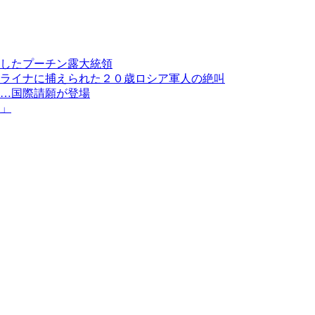
したプーチン露大統領
ライナに捕えられた２０歳ロシア軍人の絶叫
…国際請願が登場
」