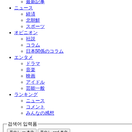
最新記事
ニュース
経済
北朝鮮
スポーツ
オピニオン
社説
コラム
日本関係のコラム
エンタメ
ドラマ
音楽
映画
アイドル
芸能一般
ランキング
ニュース
コメント
みんなの感想
검색어 입력폼