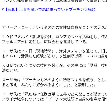
ロシアの秘密情報機関ＫＧＢ（国家保安委員会）で活動した
#【写真】上着を脱いで馬に乗っているプーチン大統領
アリーア・ローザという名のこの女性は自身がロシアの元ス
１０代でスパイの訓練を受け、ロシアでスパイ活動をし、任
フォルニア州に定住し、広報会社を運営している。
ローザ氏は２７日（現地時間）、海外メディアを通じて、旧
もＫＧＢで活動した経験があり、ソ連崩壊以降、ＫＧＢ出身
ＫＧＢではいくつかの技術を習うが、その中には「誘惑」技
法などだ。
ローザ氏は「プーチンも私のように誘惑スキルを使う」とし
ると考え、みんなに好かれるようにした」と説明した。
ローザ氏は「私たちの任務は単に世界でどんなことが起きて
クライナ戦争については「プーチン大統領は自身の名声が傷