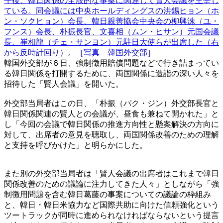
午後、韓日関係の全般的な事案に関連して賢人会議を主宰し
ている。同会議には中央ホールディングスの洪錫ヒョン（ホ
ン・ソクヒョン）会長、韓日親善協会中央会の柳興洙（ユ・
フンス）会長、朴振長官、文喜相（ムン・ヒサン）元国会議
長、崔相龍（チェ・サンヨン）元駐日大使らが出席した（右
から反時計回り）。［写真 韓国外交部］
韓国外交部が６日、強制徴用賠償問題などで行き詰まってい
る韓日関係を打開するために、両国関係に造詣の深い人々を
招待した「賢人会議」を開いた。
外交部当局者はこの日、「朴振（パク・ジン）外交部長官と
韓日関係関連の賢人との会議が、昼食も兼ねて開かれた」と
し「今回の会議で韓日関係の推進方向性と懸案解決の方向に
対して、出席者の意見を聴取し、両国関係改善のための理解
と支持を呼びかけた」と明らかにした。
また別の外交部当局者は「賢人会議の出席者はこれまで韓日
関係改善のための議論に注力してきた人々」としながら「強
制徴用問題を含む韓日葛藤の事案についての議論の枠組み
と、韓日・韓日米協力など国際共助に向けた信頼強化という
ツートラックが同時に進められなければならないという提言