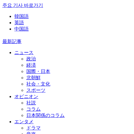
주요 기사 바로가기
韓国語
英語
中国語
最新記事
ニュース
政治
経済
国際・日本
北朝鮮
社会・文化
スポーツ
オピニオン
社説
コラム
日本関係のコラム
エンタメ
ドラマ