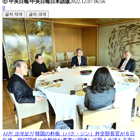
ⓒ 中央日報/中央日報日本語版
2022.12.07 06:56
0
글자 작게
글자 크게
사진 크게보기
韓国の朴振（パク・ジン）外交部長官が６日