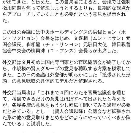
が出てきた」と伝えた。この当局者によると、会議では強制
徴用問題を焦って解決しようとするよりも、長期的な観点か
らアプローチしていくことも必要だという意見も提示され
た。
この日の会議には中央ホールディングスの洪錫ヒョン（ホ
ン・ソクヒョン）会長をはじめ、文喜相（ムン・ヒサン）元
国会議長、崔相龍（チェ・サンヨン）元駐日大使、韓日親善
協会中央会の柳興洙（ユ・フンス）会長らが出席した。
外交部は９月初めに国内専門家との官民協議会が終了してか
ら、小規模の賢人グループの意見を聴取する方案を模索して
きた。この日の会議は外交部が明らかにした「拡張された形
態」の意見聴取の具体的モデルだと解釈される。
外交部当局者は「これまで４回にわたる官民協議会を通じ
て、考慮できるだけの意見はほぼすべて出されたと考える
が、各界各層の意見をもう少し幅広く聞いてみる過程が必要
だとみている」とし「（賢人会議以降）公聴会など拡張され
た形の他の意見取りまとめをどのようにやっていくべきか悩
んでいる」と説明した。