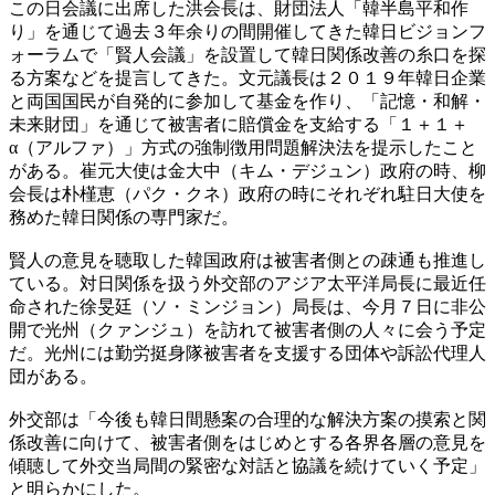
この日会議に出席した洪会長は、財団法人「韓半島平和作
り」を通じて過去３年余りの間開催してきた韓日ビジョンフ
ォーラムで「賢人会議」を設置して韓日関係改善の糸口を探
る方案などを提言してきた。文元議長は２０１９年韓日企業
と両国国民が自発的に参加して基金を作り、「記憶・和解・
未来財団」を通じて被害者に賠償金を支給する「１＋１＋
α（アルファ）」方式の強制徴用問題解決法を提示したこと
がある。崔元大使は金大中（キム・デジュン）政府の時、柳
会長は朴槿恵（パク・クネ）政府の時にそれぞれ駐日大使を
務めた韓日関係の専門家だ。
賢人の意見を聴取した韓国政府は被害者側との疎通も推進し
ている。対日関係を扱う外交部のアジア太平洋局長に最近任
命された徐旻廷（ソ・ミンジョン）局長は、今月７日に非公
開で光州（クァンジュ）を訪れて被害者側の人々に会う予定
だ。光州には勤労挺身隊被害者を支援する団体や訴訟代理人
団がある。
外交部は「今後も韓日間懸案の合理的な解決方案の摸索と関
係改善に向けて、被害者側をはじめとする各界各層の意見を
傾聴して外交当局間の緊密な対話と協議を続けていく予定」
と明らかにした。