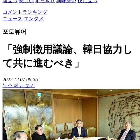
腹立つ
悲しい
すっきり
興味深い
役に立つ
コメントランキング
ニュース
エンタメ
포토뷰어
「強制徴用議論、韓日協力し
て共に進むべき」
2022.12.07 06:56
뉴스 메뉴 보기