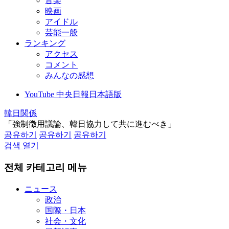
音楽
映画
アイドル
芸能一般
ランキング
アクセス
コメント
みんなの感想
YouTube 中央日報日本語版
韓日関係
「強制徴用議論、韓日協力して共に進むべき」
공유하기
공유하기
공유하기
검색 열기
전체 카테고리 메뉴
ニュース
政治
国際・日本
社会・文化