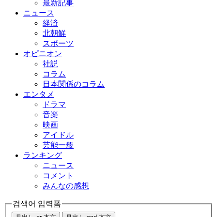
最新記事
ニュース
経済
北朝鮮
スポーツ
オピニオン
社説
コラム
日本関係のコラム
エンタメ
ドラマ
音楽
映画
アイドル
芸能一般
ランキング
ニュース
コメント
みんなの感想
검색어 입력폼