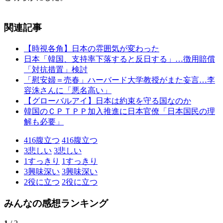
関連記事
【時視各角】日本の雰囲気が変わった
日本「韓国、支持率下落すると反日する」…徴用賠償
「対抗措置」検討
「慰安婦＝売春」ハーバード大学教授がまた妄言…李
容洙さんに「悪名高い」
【グローバルアイ】日本は約束を守る国なのか
韓国のＣＰＴＰＰ加入推進に日本官僚「日本国民の理
解も必要」
416
腹立つ
416
腹立つ
3
悲しい
3
悲しい
1
すっきり
1
すっきり
3
興味深い
3
興味深い
2
役に立つ
2
役に立つ
みんなの感想ランキング