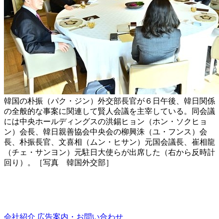
韓国の朴振（パク・ジン）外交部長官が６日午後、韓日関係
の全般的な事案に関連して賢人会議を主宰している。同会議
には中央ホールディングスの洪錫ヒョン（ホン・ソクヒョ
ン）会長、韓日親善協会中央会の柳興洙（ユ・フンス）会
長、朴振長官、文喜相（ムン・ヒサン）元国会議長、崔相龍
（チェ・サンヨン）元駐日大使らが出席した（右から反時計
回り）。［写真 韓国外交部］
会社紹介
広告案内・お問い合わせ