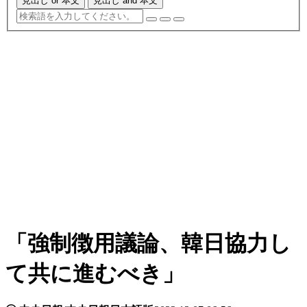
見出し or 本文
見出し and 本文
「強制徴用議論、韓日協力し
て共に進むべき」